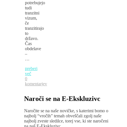
potrebujejo
tudi
tranzitni
vizum,
če
tranzitirajo
to
državo.
Čas
obdelave
–
…
preberi
več
0
komentarjev
Naroči se na E-Ekskluzivc
Naročite se na naše novičke, s katerimi bomo o
najbolj “vročih” temah obveščali zgolj naše
najbolj zveste sledilce, torej vse, ki ste naročeni
na naš E-Ekskluzivc.