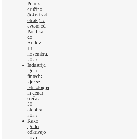
Peru z
družino
(tokrat s 4
otroki): z
avtom od
Pacifika
do
Andov
13.
novembra,
2025
Industrija
iger in
fintech:
kjer se
tehnologija
in denar
srečata
30.
oktobra,
2025
Kako
igralci
odkrivajo
nova