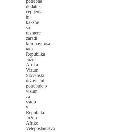
potrebna
dodatna
cepljenja
in
kakšne
so
razmere
zaradi
koronavirusa
tam.
Republika
Južna
Afrika
Vizum
Slovenski
državljani
potrebujejo
vizum
za
vstop
v
Republiko
Južno
Afriko.
Veleposlaništvo