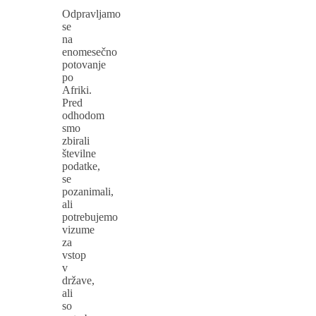
Odpravljamo
se
na
enomesečno
potovanje
po
Afriki.
Pred
odhodom
smo
zbirali
številne
podatke,
se
pozanimali,
ali
potrebujemo
vizume
za
vstop
v
države,
ali
so