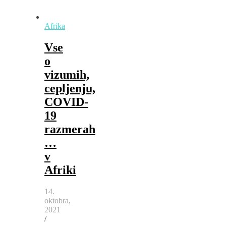
Afrika
Vse
o
vizumih,
cepljenju,
COVID-
19
razmerah
…
v
Afriki
14.
oktobra,
2021
/