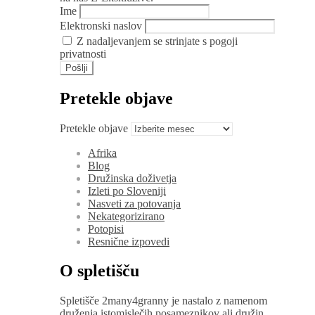
Ime
Elektronski naslov
Z nadaljevanjem se strinjate s pogoji
privatnosti
Pretekle objave
Pretekle objave
Afrika
Blog
Družinska doživetja
Izleti po Sloveniji
Nasveti za potovanja
Nekategorizirano
Potopisi
Resnične izpovedi
O spletišču
Spletišče 2many4granny je nastalo z namenom
druženja istomislečih posameznikov ali družin,