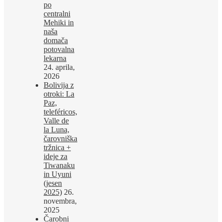
po
centralni
Mehiki in
naša
domača
potovalna
lekarna
24. aprila,
2026
Bolivija z
otroki: La
Paz,
teleféricos,
Valle de
la Luna,
čarovniška
tržnica +
ideje za
Tiwanaku
in Uyuni
(jesen
2025)
26.
novembra,
2025
Čarobni