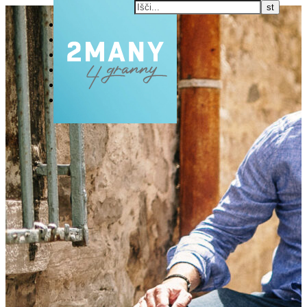
DOMOV
BLOG
VLOG
NAŠE RAZVADE
KONTAKT
E-EKSKLUZIVC