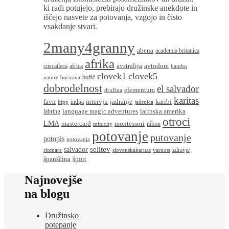
ki radi potujejo, prebirajo družinske anekdote in
iščejo nasvete za potovanja, vzgojo in čisto
vsakdanje stvari.
2many4granny
abena
academia britanica
afrika
avstralija
avtodom
cuscatleca
africa
bambo
clovek1
clovek5
božič
nature
bocvana
dobrodelnost
el salvador
elementum
družina
karitas
favn
intervju
jadranje
karibi
indija
hipp
jadrnica
language magic adventures
latinska amerika
labring
otroci
LMA
montessori
mastercard
nikon
minicity
potovanje
putovanje
potopis
potovanja
salvador
selitev
zdravje
riomare
slovenskakaritas
varnost
španščina
šport
Najnovejše
na blogu
Družinsko
potepanje