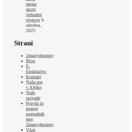
mesta
skozi
virtualne
svetove
9.
oktobra,
2025
Strani
2many4granny
Blog
E-
Ekskluzivc
Kontakt
Naša pot
v Afriko
Naše
razvade
Pravila in
pogoji
nagradnih
iger
2many4granny
Vlog