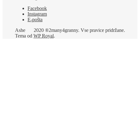
Facebook
Instagram
E-pošta
Ashe
2020 ®2many4granny. Vse pravice pridržane.
Tema od
WP Royal
.