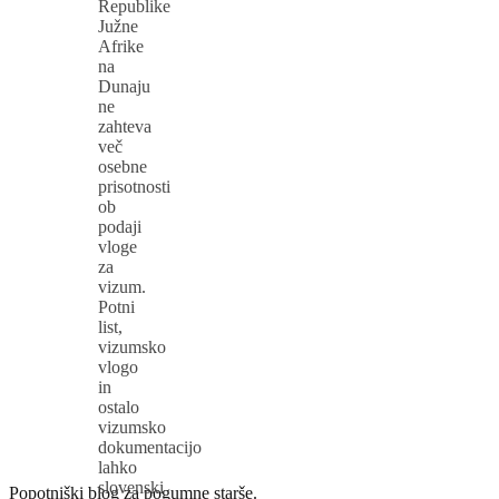
Republike
Južne
Afrike
na
Dunaju
ne
zahteva
več
osebne
prisotnosti
ob
podaji
vloge
za
vizum.
Potni
list,
vizumsko
vlogo
in
ostalo
vizumsko
dokumentacijo
lahko
slovenski
Popotniški blog za pogumne starše.