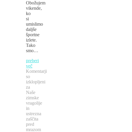
Obožujem
vikende,
ko
si
umislimo
daljše
športne
izlete.
Tako
smo…
preberi
več
Komentarji
so
izklopljeni
za
Naše
zimske
vragolije
in
ustrezna
zaščita
pred
mrazom