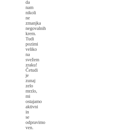
da
nam
nikoli
ne
zmanjka
negovalnih
krem.
Tudi
pozimi
veliko
na
svežem
zraku!
Četudi
je
zunaj
zelo
mrzlo,
mi
ostajamo
aktivni
in
se
odpravimo
ven.