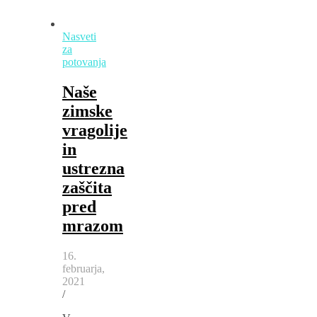
Nasveti
za
potovanja
Naše
zimske
vragolije
in
ustrezna
zaščita
pred
mrazom
16.
februarja,
2021
/