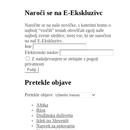
Naroči se na E-Ekskluzivc
Naročite se na naše novičke, s katerimi bomo o
najbolj “vročih” temah obveščali zgolj naše
najbolj zveste sledilce, torej vse, ki ste naročeni
na naš E-Ekskluzivc.
Ime
Elektronski naslov
Z nadaljevanjem se strinjate s pogoji
privatnosti
Pretekle objave
Pretekle objave
Afrika
Blog
Družinska doživetja
Izleti po Sloveniji
Nasveti za potovanja