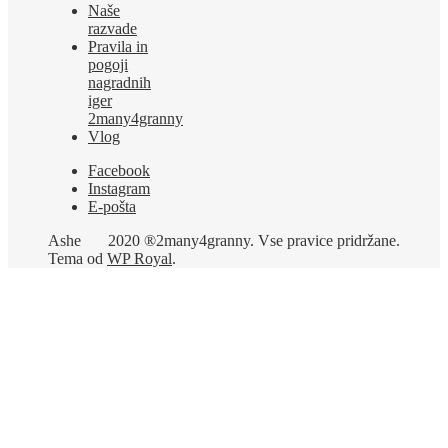
Naše
razvade
Pravila in
pogoji
nagradnih
iger
2many4granny
Vlog
Facebook
Instagram
E-pošta
Ashe
2020 ®2many4granny. Vse pravice pridržane.
Tema od
WP Royal
.