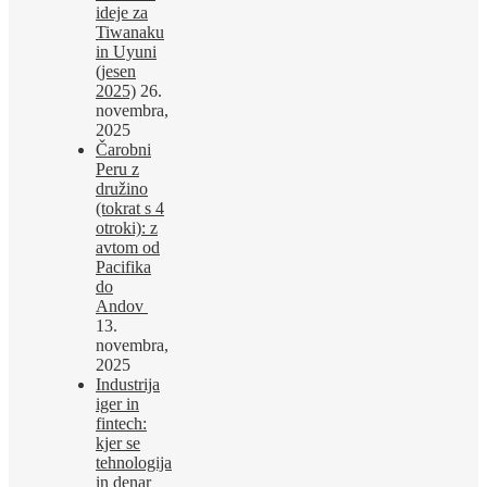
ideje za
Tiwanaku
in Uyuni
(jesen
2025)
26.
novembra,
2025
Čarobni
Peru z
družino
(tokrat s 4
otroki): z
avtom od
Pacifika
do
Andov
13.
novembra,
2025
Industrija
iger in
fintech:
kjer se
tehnologija
in denar