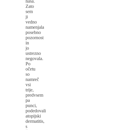
naša.
Zato
sem
ji
vedno
namenjala
posebno
pozornost
in
jo
ustrezno
negovala.
Po
očetu
so
namreč
vsi
trije,
predvsem
pa
punci,
podedovali
atopijski
dermatitis,
s