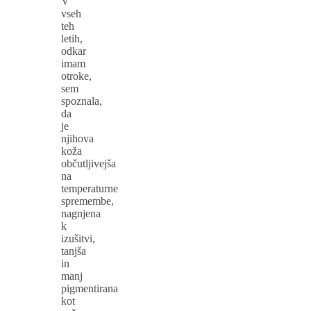
V
vseh
teh
letih,
odkar
imam
otroke,
sem
spoznala,
da
je
njihova
koža
občutljivejša
na
temperaturne
spremembe,
nagnjena
k
izušitvi,
tanjša
in
manj
pigmentirana
kot