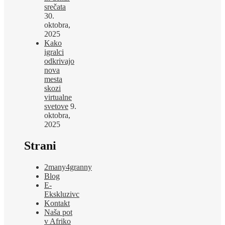
srečata
30.
oktobra,
2025
Kako
igralci
odkrivajo
nova
mesta
skozi
virtualne
svetove
9.
oktobra,
2025
Strani
2many4granny
Blog
E-
Ekskluzivc
Kontakt
Naša pot
v Afriko