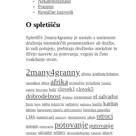
Nekategorizirano
Potopisi
Resnične izpovedi
O spletišču
Spletišče 2many4granny je nastalo z namenom
druženja istomislečih posameznikov ali družin,
ki radi potujejo, prebirajo družinske anekdote in
iščejo nasvete za potovanja, vzgojo in čisto
vsakdanje stvari.
2many4granny
abena
academia britanica
afrika
avstralija
avtodom
cuscatleca
africa
bambo
clovek1
clovek5
božič
nature
bocvana
dobrodelnost
el salvador
elementum
družina
karitas
favn
intervju
jadranje
karibi
indija
hipp
jadrnica
language magic adventures
latinska amerika
labring
otroci
LMA
montessori
mastercard
nikon
minicity
potovanje
putovanje
potopis
potovanja
salvador
selitev
zdravje
riomare
slovenskakaritas
varnost