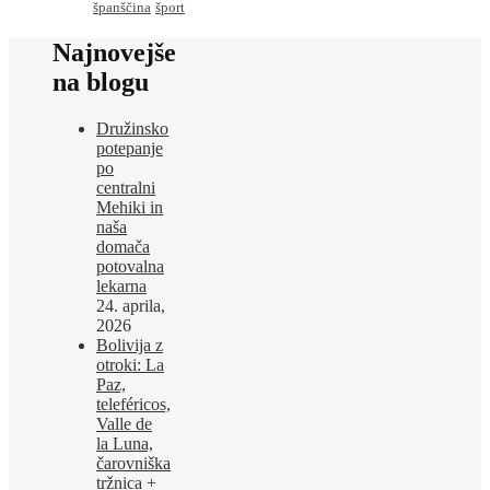
španščina
šport
Najnovejše
na blogu
Družinsko
potepanje
po
centralni
Mehiki in
naša
domača
potovalna
lekarna
24. aprila,
2026
Bolivija z
otroki: La
Paz,
teleféricos,
Valle de
la Luna,
čarovniška
tržnica +