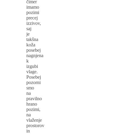
čimer
imamo
pozimi
precej
izzivov,
saj
je
takšna
koža
posebej
nagnjena
k
izgubi
vlage.
Posebej
pozorni
smo
na
pravilno
hrano
pozimi,
na
vlaženje
prostorov
in