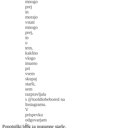
mnogo
prej
in
morajo
vstati
mnogo
prej,
in
o
tem,
kakšno
vlogo
imamo
pri
vsem
skupaj
starši,
sem
razpravljala
s @tooldtobebored na
Instagramu.
V
prispevku
odgovarjam
še
Popotniški blog za pogumne starše.