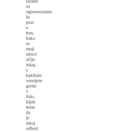
razlike
so
ogrooooomne.
In
prav
o
tem,
kako
se
moji
otroci
učijo
tukaj,
s
kakšnim
veseljem
gredo
v
šolo,
kljub
temu
da
je
tukaj
odhod