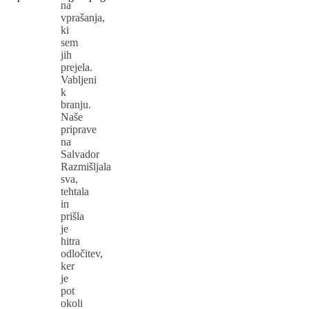
na
vprašanja,
ki
sem
jih
prejela.
Vabljeni
k
branju.
Naše
priprave
na
Salvador
Razmišljala
sva,
tehtala
in
prišla
je
hitra
odločitev,
ker
je
pot
okoli