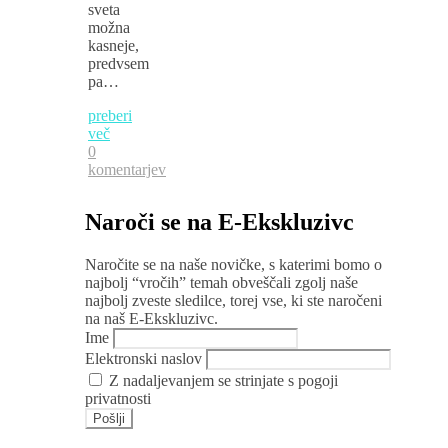
sveta
možna
kasneje,
predvsem
pa…
preberi
več
0
komentarjev
Naroči se na E-Ekskluzivc
Naročite se na naše novičke, s katerimi bomo o
najbolj “vročih” temah obveščali zgolj naše
najbolj zveste sledilce, torej vse, ki ste naročeni
na naš E-Ekskluzivc.
Ime
Elektronski naslov
Z nadaljevanjem se strinjate s pogoji
privatnosti