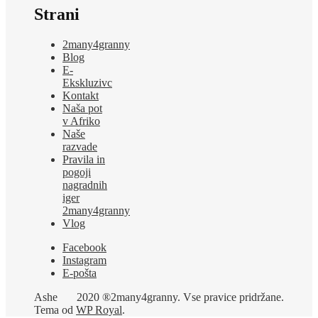
Strani
2many4granny
Blog
E-
Ekskluzivc
Kontakt
Naša pot
v Afriko
Naše
razvade
Pravila in
pogoji
nagradnih
iger
2many4granny
Vlog
Facebook
Instagram
E-pošta
Ashe
2020 ®2many4granny. Vse pravice pridržane.
Tema od
WP Royal
.