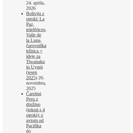
24. aprila,
2026
Bolivija z
otroki: La
Paz,
teleféricos,
Valle de
la Luna,
čarovniška
tržnica +
ideje za
Tiwanaku
in Uyuni
(jesen
2025)
26.
novembra,
2025
Čarobni
Peru z
družino
(tokrat s 4
otroki): z
avtom od
Pacifika
do