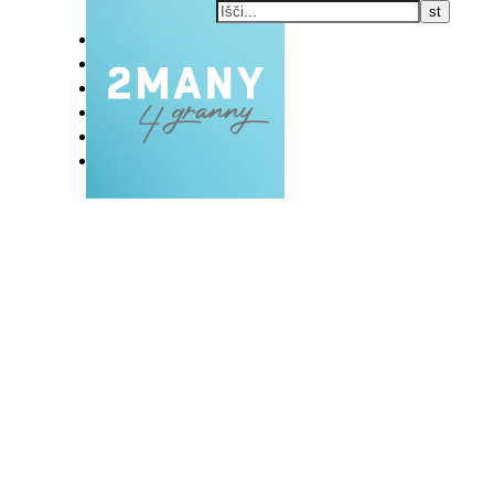
DOMOV
BLOG
VLOG
NAŠE RAZVADE
KONTAKT
E-EKSKLUZIVC