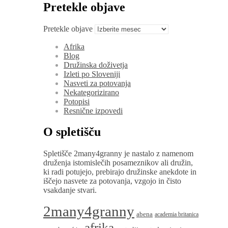
Pretekle objave
Pretekle objave
Afrika
Blog
Družinska doživetja
Izleti po Sloveniji
Nasveti za potovanja
Nekategorizirano
Potopisi
Resnične izpovedi
O spletišču
Spletišče 2many4granny je nastalo z namenom
druženja istomislečih posameznikov ali družin,
ki radi potujejo, prebirajo družinske anekdote in
iščejo nasvete za potovanja, vzgojo in čisto
vsakdanje stvari.
2many4granny
abena
academia britanica
afrika