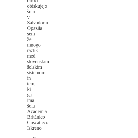
otroci
obiskujejo
šolo
v
Salvadorju.
Opazila
sem
že
mnogo
razlik
med
slovenskim
šolskim
sistemom
in
tem,
ki
ga
ima
šola
Academia
Británico
Cuscatleco.
Iskreno
–