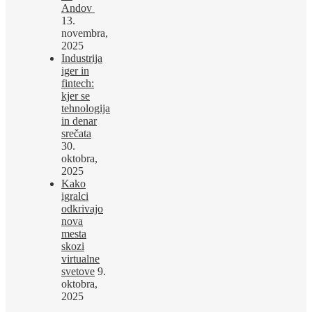
Andov
13.
novembra,
2025
Industrija
iger in
fintech:
kjer se
tehnologija
in denar
srečata
30.
oktobra,
2025
Kako
igralci
odkrivajo
nova
mesta
skozi
virtualne
svetove
9.
oktobra,
2025