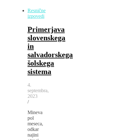
Resnične
izpovedi
Primerjava
slovenskega
in
salvadorskega
šolskega
sistema
4.
septembra,
2023
/
Mineva
pol
meseca,
odkar
najini