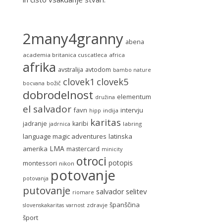
2many4granny
abena
academia britanica cuscatleca
africa
afrika
avstralija
avtodom
bambo nature
clovek5
clovek1
božič
bocvana
dobrodelnost
elementum
družina
el salvador
favn
intervju
indija
hipp
karitas
jadranje
karibi
labring
jadrnica
language magic adventures
latinska
LMA
amerika
mastercard
minicity
otroci
potopis
montessori
nikon
potovanje
potovanja
putovanje
selitev
salvador
riomare
španščina
zdravje
slovenskakaritas
varnost
šport