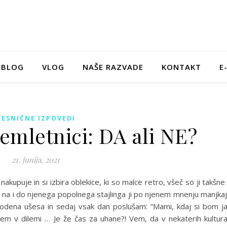
BLOG
VLOG
NAŠE RAZVADE
KONTAKT
E
RESNIČNE IZPOVEDI
emletnici: DA ali NE?
21. junija, 2021
kupuje in si izbira oblekice, ki so malce retro, všeč so ji takšne
ko na i do njenega popolnega stajlinga ji po njenem mnenju manjka
bodena ušesa in sedaj vsak dan poslušam: ”Mami, kdaj si bom j
a sem v dilemi … Je že čas za uhane?! Vem, da v nekaterih kultur