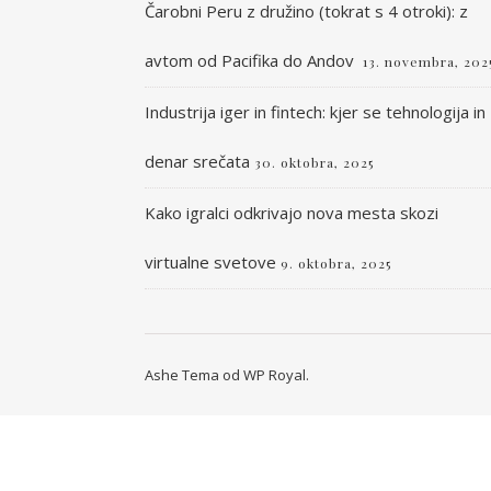
Čarobni Peru z družino (tokrat s 4 otroki): z
avtom od Pacifika do Andov
13. novembra, 202
Industrija iger in fintech: kjer se tehnologija in
denar srečata
30. oktobra, 2025
Kako igralci odkrivajo nova mesta skozi
virtualne svetove
9. oktobra, 2025
Ashe Tema od
WP Royal
.