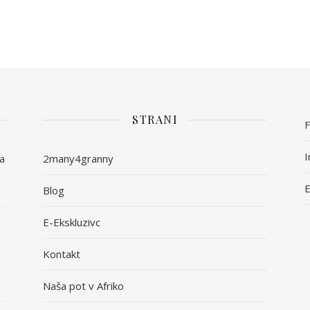
STRANI
I
ša
2many4granny
E
Blog
E-Ekskluzivc
Kontakt
Naša pot v Afriko