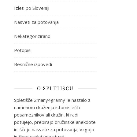
Izleti po Sloveniji
Nasveti za potovanja
Nekategorizirano
Potopisi
Resnične izpovedi
O SPLETIŠČU
Spletišče 2many4granny je nastalo z
namenom druženja istomislečih
posameznikov ali družin, ki radi
potujejo, prebirajo družinske anekdote
in iščejo nasvete za potovanja, vzgojo
in čisto vsakdanje stvari.