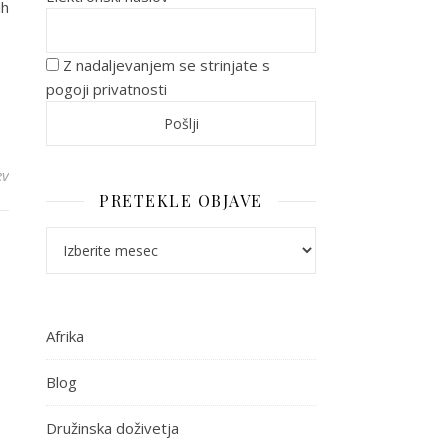
ih
Z nadaljevanjem se strinjate s
pogoji privatnosti
ev
PRETEKLE OBJAVE
Pretekle objave
Afrika
Blog
Družinska doživetja