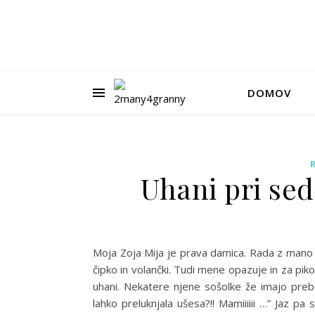
DOMOV
Uhani pri sed
Moja Zoja Mija je prava damica. Rada z mano na
čipko in volančki. Tudi mene opazuje in za pi
uhani. Nekatere njene sošolke že imajo pre
lahko preluknjala ušesa?!! Mamiiiiii …” Jaz p