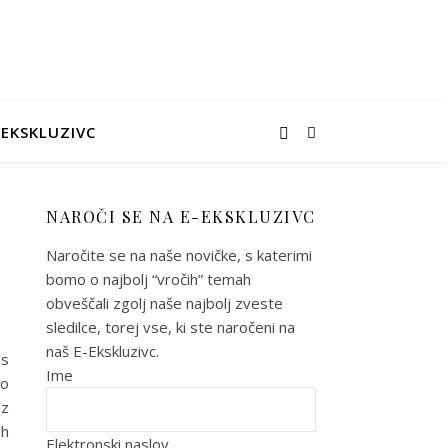
-EKSKLUZIVC
NAROČI SE NA E-EKSKLUZIVC
Naročite se na naše novičke, s katerimi
bomo o najbolj “vročih” temah
obveščali zgolj naše najbolj zveste
sledilce, torej vse, ki ste naročeni na
naš E-Ekskluzivc.
 s
Ime
jo
az
ah
Elektronski naslov