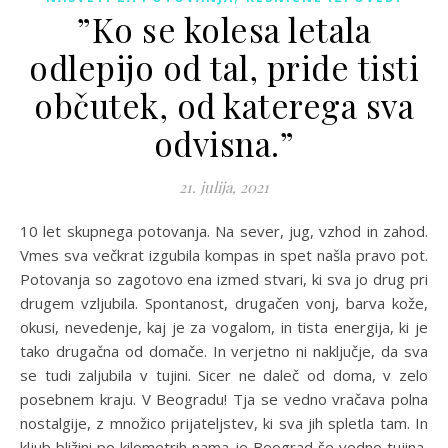
”Ko se kolesa letala
odlepijo od tal, pride tisti
občutek, od katerega sva
odvisna.”
21. julija, 2021
10 let skupnega potovanja. Na sever, jug, vzhod in zahod.
Vmes sva večkrat izgubila kompas in spet našla pravo pot.
Potovanja so zagotovo ena izmed stvari, ki sva jo drug pri
drugem vzljubila. Spontanost, drugačen vonj, barva kože,
okusi, nevedenje, kaj je za vogalom, in tista energija, ki je
tako drugačna od domače. In verjetno ni naključje, da sva
se tudi zaljubila v tujini. Sicer ne daleč od doma, v zelo
posebnem kraju. V Beogradu! Tja se vedno vračava polna
nostalgije, z množico prijateljstev, ki sva jih spletla tam. In
kljub bližini po kilometrih nama je Beograd še vedno tujina,