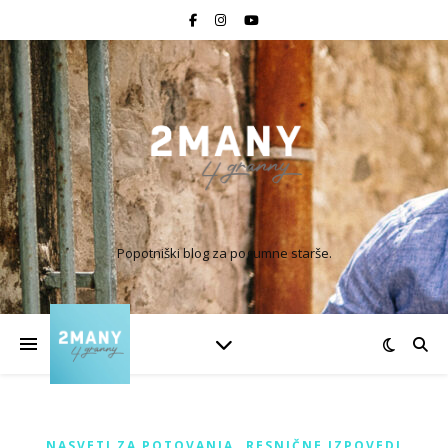
Popotniški blog za pogumne starše.
,
NASVETI ZA POTOVANJA
RESNIČNE IZPOVEDI