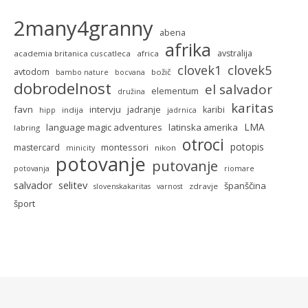
2many4granny
abena
afrika
avstralija
academia britanica cuscatleca
africa
clovek5
clovek1
avtodom
božič
bambo nature
bocvana
dobrodelnost
el salvador
elementum
družina
karitas
favn
intervju
jadranje
karibi
indija
hipp
jadrnica
LMA
language magic adventures
latinska amerika
labring
otroci
potopis
montessori
mastercard
nikon
minicity
potovanje
putovanje
potovanja
riomare
selitev
salvador
španščina
zdravje
slovenskakaritas
varnost
šport