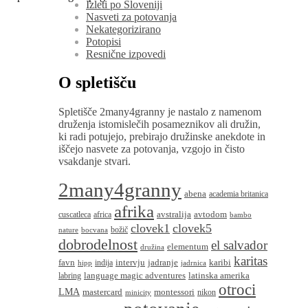
Izleti po Sloveniji
Nasveti za potovanja
Nekategorizirano
Potopisi
Resnične izpovedi
O spletišču
Spletišče 2many4granny je nastalo z namenom
druženja istomislečih posameznikov ali družin,
ki radi potujejo, prebirajo družinske anekdote in
iščejo nasvete za potovanja, vzgojo in čisto
vsakdanje stvari.
2many4granny
abena
academia britanica
afrika
avstralija
avtodom
cuscatleca
africa
bambo
clovek1
clovek5
božič
nature
bocvana
dobrodelnost
el salvador
elementum
družina
karitas
favn
intervju
jadranje
karibi
indija
hipp
jadrnica
language magic adventures
latinska amerika
labring
otroci
LMA
montessori
mastercard
nikon
minicity