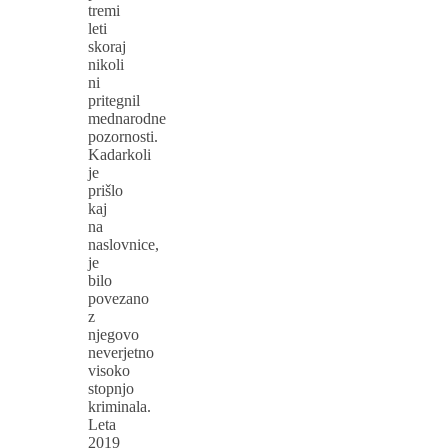
tremi
leti
skoraj
nikoli
ni
pritegnil
mednarodne
pozornosti.
Kadarkoli
je
prišlo
kaj
na
naslovnice,
je
bilo
povezano
z
njegovo
neverjetno
visoko
stopnjo
kriminala.
Leta
2019