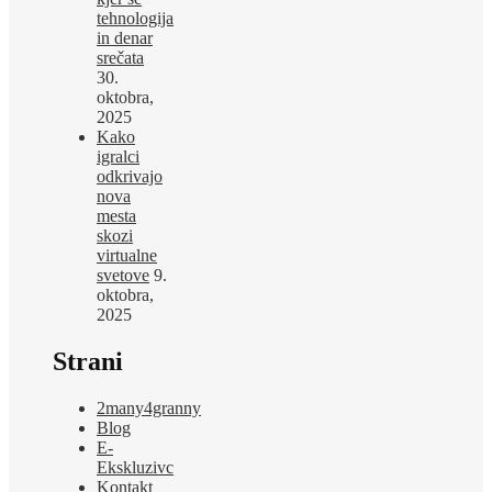
tehnologija
in denar
srečata
30.
oktobra,
2025
Kako
igralci
odkrivajo
nova
mesta
skozi
virtualne
svetove
9.
oktobra,
2025
Strani
2many4granny
Blog
E-
Ekskluzivc
Kontakt