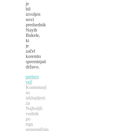
je
bil
izvoljen
novi
predsednik
Nayib
Bukele,
ki
je
začel
korenito
spreminjati
državo.
preberi
več
Komentarji
so
izklopljeni
za
Najboljši
vodnik
po
trgu
nepremičnin