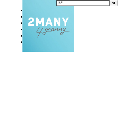
DOMOV
BLOG
VLOG
NAŠE RAZVADE
KONTAKT
E-EKSKLUZIVC