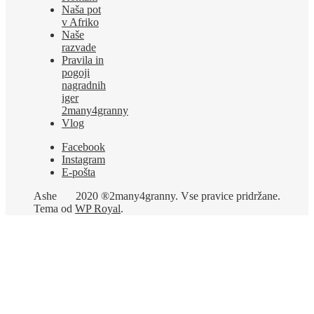
Naša pot
v Afriko
Naše
razvade
Pravila in
pogoji
nagradnih
iger
2many4granny
Vlog
Facebook
Instagram
E-pošta
Ashe
2020 ®2many4granny. Vse pravice pridržane.
Tema od
WP Royal
.