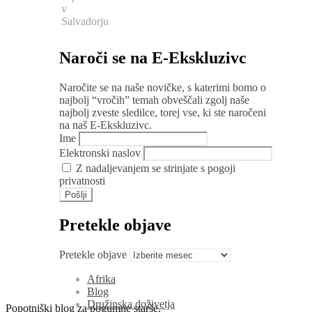
v
Salvadorju
Naroči se na E-Ekskluzivc
Naročite se na naše novičke, s katerimi bomo o
najbolj “vročih” temah obveščali zgolj naše
najbolj zveste sledilce, torej vse, ki ste naročeni
na naš E-Ekskluzivc.
Ime
Elektronski naslov
Z nadaljevanjem se strinjate s pogoji
privatnosti
Pretekle objave
Pretekle objave
Afrika
Blog
Družinska doživetja
Popotniški blog za pogumne starše.