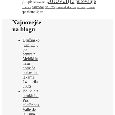
potovanje
putovanje
potopis
potovanja
salvador
selitev
zdravje
riomare
slovenskakaritas
varnost
španščina
šport
Najnovejše
na blogu
Družinsko
potepanje
po
centralni
Mehiki in
naša
domača
potovalna
lekarna
24. aprila,
2026
Bolivija z
otroki: La
Paz,
teleféricos,
Valle de
la Luna,