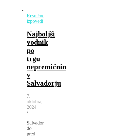
Resnične
izpovedi
Najboljši
vodnik
po
trgu
nepremičnin
v
Salvadorju
7.
oktobra,
2024
/
Salvador
do
pred