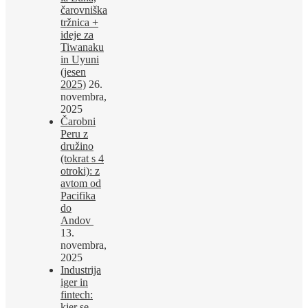
čarovniška
tržnica +
ideje za
Tiwanaku
in Uyuni
(jesen
2025)
26.
novembra,
2025
Čarobni
Peru z
družino
(tokrat s 4
otroki): z
avtom od
Pacifika
do
Andov
13.
novembra,
2025
Industrija
iger in
fintech:
kjer se