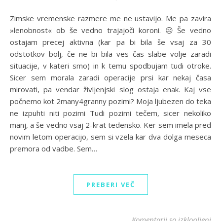
Zimske vremenske razmere me ne ustavijo. Me pa zavira
»lenobnost« ob še vedno trajajoči koroni. ☹ Še vedno
ostajam precej aktivna (kar pa bi bila še vsaj za 30
odstotkov bolj, če ne bi bila ves čas slabe volje zaradi
situacije, v kateri smo) in k temu spodbujam tudi otroke.
Sicer sem morala zaradi operacije prsi kar nekaj časa
mirovati, pa vendar življenjski slog ostaja enak. Kaj vse
počnemo kot 2many4granny pozimi? Moja ljubezen do teka
ne izpuhti niti pozimi Tudi pozimi tečem, sicer nekoliko
manj, a še vedno vsaj 2-krat tedensko. Ker sem imela pred
novim letom operacijo, sem si vzela kar dva dolga meseca
premora od vadbe. Sem…
PREBERI VEČ
za
Komentarji so izklopljeni