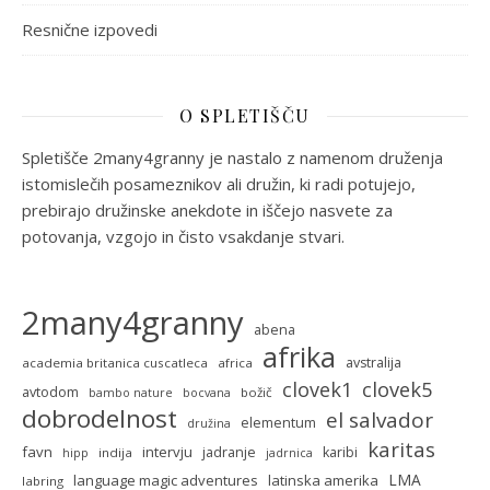
Resnične izpovedi
O SPLETIŠČU
Spletišče 2many4granny je nastalo z namenom druženja
istomislečih posameznikov ali družin, ki radi potujejo,
prebirajo družinske anekdote in iščejo nasvete za
potovanja, vzgojo in čisto vsakdanje stvari.
2many4granny
abena
afrika
avstralija
academia britanica cuscatleca
africa
clovek5
clovek1
avtodom
božič
bambo nature
bocvana
dobrodelnost
el salvador
elementum
družina
karitas
favn
intervju
jadranje
karibi
indija
hipp
jadrnica
LMA
language magic adventures
latinska amerika
labring