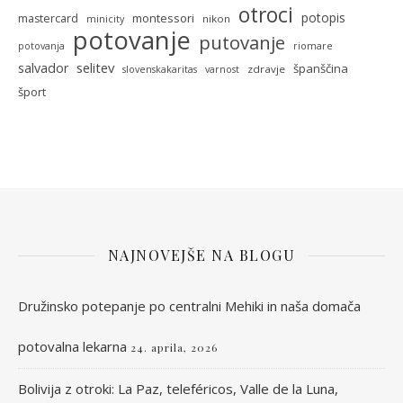
otroci
potopis
montessori
mastercard
nikon
minicity
potovanje
putovanje
potovanja
riomare
selitev
salvador
španščina
zdravje
slovenskakaritas
varnost
šport
NAJNOVEJŠE NA BLOGU
Družinsko potepanje po centralni Mehiki in naša domača
potovalna lekarna
24. aprila, 2026
Bolivija z otroki: La Paz, teleféricos, Valle de la Luna,