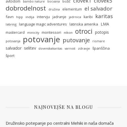
clovek5
clovek1
avtodom
božič
bambo nature
bocvana
dobrodelnost
el salvador
elementum
družina
karitas
favn
intervju
jadranje
karibi
indija
hipp
jadrnica
LMA
language magic adventures
latinska amerika
labring
otroci
potopis
montessori
mastercard
nikon
minicity
potovanje
putovanje
potovanja
riomare
selitev
salvador
španščina
zdravje
slovenskakaritas
varnost
šport
NAJNOVEJŠE NA BLOGU
Družinsko potepanje po centralni Mehiki in naša domača