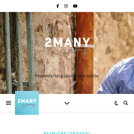
Popotniški blog za pogumne starše.
RESNIČNE IZPOVEDI