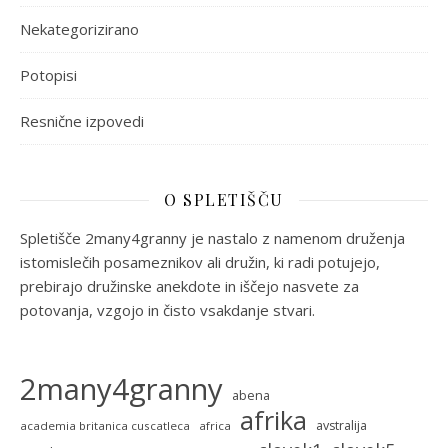
Nekategorizirano
Potopisi
Resnične izpovedi
O SPLETIŠČU
Spletišče 2many4granny je nastalo z namenom druženja
istomislečih posameznikov ali družin, ki radi potujejo,
prebirajo družinske anekdote in iščejo nasvete za
potovanja, vzgojo in čisto vsakdanje stvari.
2many4granny
abena
afrika
avstralija
academia britanica cuscatleca
africa