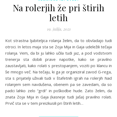
Na rolerjih že pri štirih
letih
19. julija, 2021
Kot strastna ljubiteljica rolanja želim, da to obvladajo tudi
otroci. In letos maja sta se Zoja Mija in Gaja udeležili tečaja
rolanja. Vem, da bi ju lahko učila tudi jaz, a pod vodstvom
trenerja sta dobili prave napotke, kako se pravilno
zaustavljati, kako rolati s prestopanjem, voziti po klancu in
še mnogo več. Na tečaju, ki ga je organiziral zavod G-rega,
sta s prijatelji uživali tudi v štafetnih igrah na rolerjih Nad
rolanjem sem navdušena, obenem pa se zavedam, da so
padci lahko zelo ”grdi” in poškodbe hude. Zato želim, da
znata Zoja Mija in Gaja (kasneje tudi Jaša) pravilno rolati.
Prvič sta se v tem preizkusili pri štirih letih…