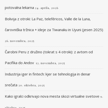
potovalna lekarna
24. aprila, 2026
Bolivija z otroki: La Paz, teleféricos, Valle de la Luna,
čarovniška tržnica + ideje za Tiwanaku in Uyuni (jesen 2025)
26. novembra, 2025
Čarobni Peru z družino (tokrat s 4 otroki): z avtom od
Pacifika do Andov
13. novembra, 2025
Industrija iger in fintech: kjer se tehnologija in denar
srečata
30. oktobra, 2025
Kako igralci odkrivajo nova mesta skozi virtualne svetove
9.
oktobra, 2025