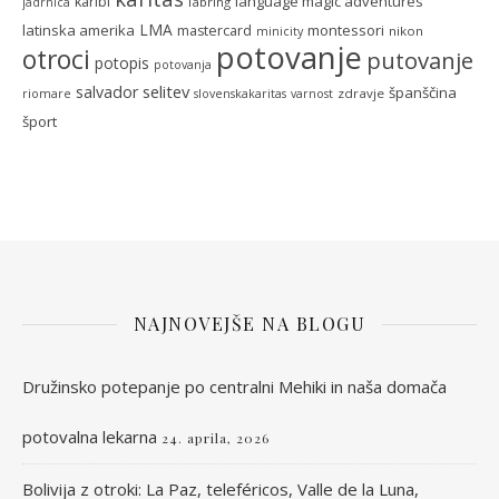
language magic adventures
karibi
labring
jadrnica
LMA
latinska amerika
montessori
mastercard
nikon
minicity
potovanje
otroci
putovanje
potopis
potovanja
selitev
salvador
španščina
zdravje
riomare
slovenskakaritas
varnost
šport
NAJNOVEJŠE NA BLOGU
Družinsko potepanje po centralni Mehiki in naša domača
potovalna lekarna
24. aprila, 2026
Bolivija z otroki: La Paz, teleféricos, Valle de la Luna,