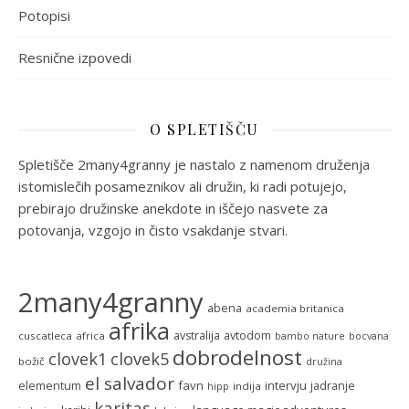
Potopisi
Resnične izpovedi
O SPLETIŠČU
Spletišče 2many4granny je nastalo z namenom druženja
istomislečih posameznikov ali družin, ki radi potujejo,
prebirajo družinske anekdote in iščejo nasvete za
potovanja, vzgojo in čisto vsakdanje stvari.
2many4granny
abena
academia britanica
afrika
avstralija
avtodom
cuscatleca
africa
bambo nature
bocvana
dobrodelnost
clovek5
clovek1
božič
družina
el salvador
favn
intervju
elementum
jadranje
indija
hipp
karitas