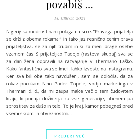
pozabiš …
14. marca, 2023
Nigerijska modrost nam polaga na srce: ”Pravega prijatelja
se drži z obema rokama.” In tako jaz resnično cenim prava
prijateljstva, se za njih trudim in si za meni drage osebe
vzamem čas. S prijateljico Tadejo (rasteva_skupaj) sva se
za dan žena odpravili na razvajanje v Thermano Laško.
Kako fantastično sva se imeli, lahko izveste na Instagramu.
Ker sva bili obe tako navdušeni, sem se odločila, da za
rokav pocukam Nino Pader Topole, vodjo marketinga v
Thermani d. d., da mi zaupa malce več o tem čudovitem
kraju, ki ponuja doživetja za vse generacije, obenem pa
sprostitev za dušo in telo. To je kraj, kamor pobegneš pred
vsemi skrbmi in obveznostmi…
PREBERI VEČ