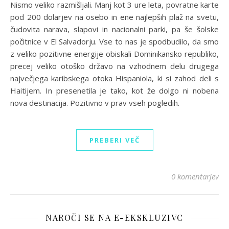
Nismo veliko razmišljali. Manj kot 3 ure leta, povratne karte
pod 200 dolarjev na osebo in ene najlepših plaž na svetu,
čudovita narava, slapovi in nacionalni parki, pa še šolske
počitnice v El Salvadorju. Vse to nas je spodbudilo, da smo
z veliko pozitivne energije obiskali Dominikansko republiko,
precej veliko otoško državo na vzhodnem delu drugega
največjega karibskega otoka Hispaniola, ki si zahod deli s
Haitijem. In presenetila je tako, kot že dolgo ni nobena
nova destinacija. Pozitivno v prav vseh pogledih.
PREBERI VEČ
0 komentarjev
NAROČI SE NA E-EKSKLUZIVC