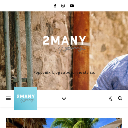
Popotniški blog za pogumne starše.