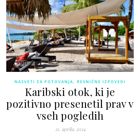
,
NASVETI ZA POTOVANJA
RESNIČNE IZPOVEDI
Karibski otok, ki je
pozitivno presenetil prav v
vseh pogledih
21. aprila, 2024