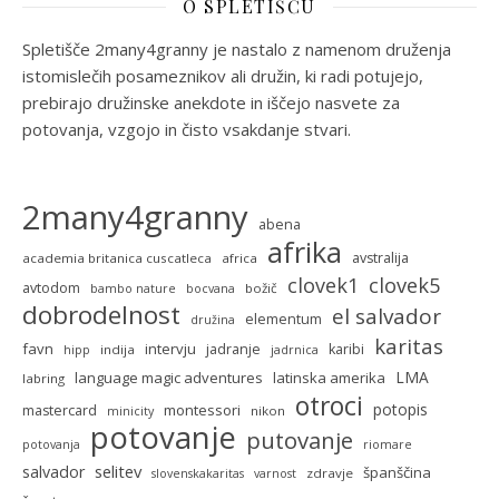
O SPLETIŠČU
Spletišče 2many4granny je nastalo z namenom druženja
istomislečih posameznikov ali družin, ki radi potujejo,
prebirajo družinske anekdote in iščejo nasvete za
potovanja, vzgojo in čisto vsakdanje stvari.
2many4granny
abena
afrika
avstralija
academia britanica cuscatleca
africa
clovek5
clovek1
avtodom
božič
bambo nature
bocvana
dobrodelnost
el salvador
elementum
družina
karitas
favn
intervju
jadranje
karibi
indija
hipp
jadrnica
LMA
language magic adventures
latinska amerika
labring
otroci
potopis
montessori
mastercard
nikon
minicity
potovanje
putovanje
potovanja
riomare
selitev
salvador
španščina
zdravje
slovenskakaritas
varnost