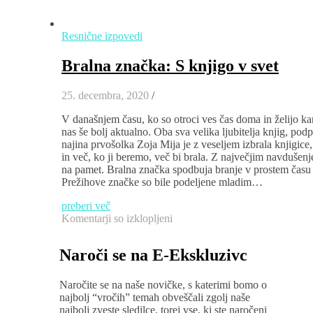
Resnične izpovedi
Bralna značka: S knjigo v svet
25. decembra, 2020
/
V današnjem času, ko so otroci ves čas doma in želijo kar 
nas še bolj aktualno. Oba sva velika ljubitelja knjig, po
najina prvošolka Zoja Mija je z veseljem izbrala knjigice, 
in več, ko ji beremo, več bi brala. Z največjim navduše
na pamet. Bralna značka spodbuja branje v prostem času 
Prežihove značke so bile podeljene mladim…
preberi več
za
Komentarji so izklopljeni
Bralna
značka:
Naroči se na E-Ekskluzivc
S
knjigo
v
Naročite se na naše novičke, s katerimi bomo o
svet
najbolj “vročih” temah obveščali zgolj naše
najbolj zveste sledilce, torej vse, ki ste naročeni