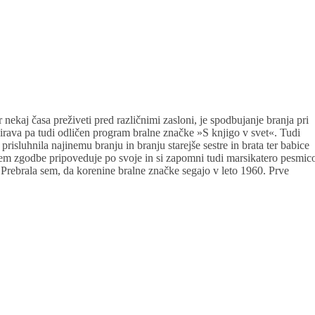
nekaj časa preživeti pred različnimi zasloni, je spodbujanje branja pri
dpirava pa tudi odličen program bralne značke »S knjigo v svet«. Tudi
prisluhnila najinemu branju in branju starejše sestre in brata ter babice
njem zgodbe pripoveduje po svoje in si zapomni tudi marsikatero pesmic
Prebrala sem, da korenine bralne značke segajo v leto 1960. Prve