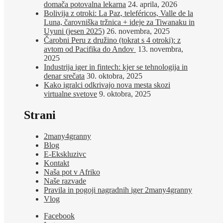
domača potovalna lekarna
24. aprila, 2026
Bolivija z otroki: La Paz, teleféricos, Valle de la
Luna, čarovniška tržnica + ideje za Tiwanaku in
Uyuni (jesen 2025)
26. novembra, 2025
Čarobni Peru z družino (tokrat s 4 otroki): z
avtom od Pacifika do Andov
13. novembra,
2025
Industrija iger in fintech: kjer se tehnologija in
denar srečata
30. oktobra, 2025
Kako igralci odkrivajo nova mesta skozi
virtualne svetove
9. oktobra, 2025
Strani
2many4granny
Blog
E-Ekskluzivc
Kontakt
Naša pot v Afriko
Naše razvade
Pravila in pogoji nagradnih iger 2many4granny
Vlog
Facebook