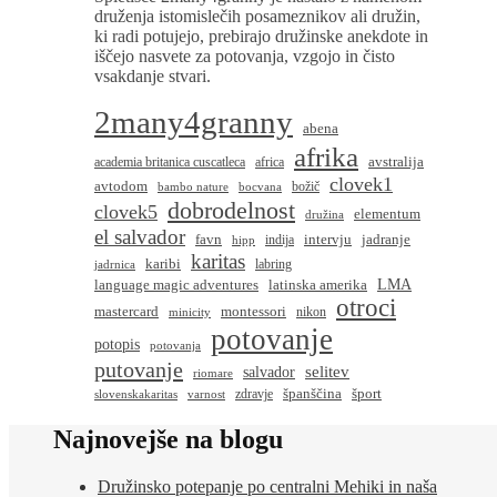
druženja istomislečih posameznikov ali družin,
ki radi potujejo, prebirajo družinske anekdote in
iščejo nasvete za potovanja, vzgojo in čisto
vsakdanje stvari.
2many4granny
abena
afrika
avstralija
academia britanica cuscatleca
africa
clovek1
avtodom
božič
bambo nature
bocvana
dobrodelnost
clovek5
elementum
družina
el salvador
favn
intervju
jadranje
indija
hipp
karitas
karibi
labring
jadrnica
language magic adventures
latinska amerika
LMA
otroci
montessori
mastercard
nikon
minicity
potovanje
potopis
potovanja
putovanje
salvador
selitev
riomare
španščina
šport
zdravje
slovenskakaritas
varnost
Najnovejše na blogu
Družinsko potepanje po centralni Mehiki in naša