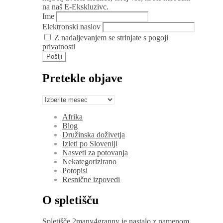
na naš E-Ekskluzivc.
Ime
Elektronski naslov
Z nadaljevanjem se strinjate s pogoji
privatnosti
Pretekle objave
Pretekle
objave
Afrika
Blog
Družinska doživetja
Izleti po Sloveniji
Nasveti za potovanja
Nekategorizirano
Potopisi
Resnične izpovedi
O spletišču
Spletišče 2many4granny je nastalo z namenom