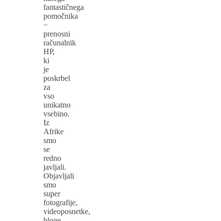
fantastičnega
pomočnika
−
prenosni
računalnik
HP,
ki
je
poskrbel
za
vso
unikatno
vsebino.
Iz
Afrike
smo
se
redno
javljali.
Objavljali
smo
super
fotografije,
videoposnetke,
bloge