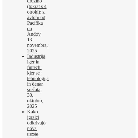
družino
(tokrat s 4
otroki): z
avtom od
Pacifika
do
Andov
13.
novembra,
2025
Industrija
iger in
fintech:
kjer se
tehnologija
in denar
srečata
30.
oktobra,
2025
Kako
igralci
odkrivajo
nova
mesta