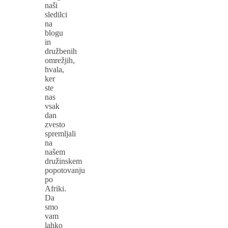
naši
sledilci
na
blogu
in
družbenih
omrežjih,
hvala,
ker
ste
nas
vsak
dan
zvesto
spremljali
na
našem
družinskem
popotovanju
po
Afriki.
Da
smo
vam
lahko