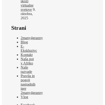
skozi
virtualne
svetove
9.
oktobra,
2025
Strani
2many4granny
Blog
E-
Ekskluzivc
Kontakt
Naša pot
v Afriko
Naše
razvade
Pravila in
pogoji
nagradnih
iger
2many4granny
Vlog
Facebook