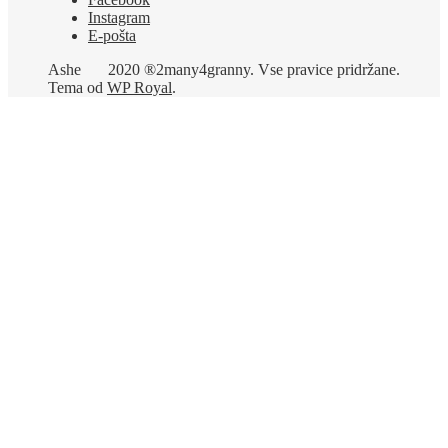
Instagram
E-pošta
Ashe
2020 ®2many4granny. Vse pravice pridržane.
Tema od
WP Royal
.