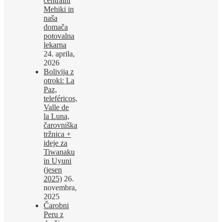
centralni
Mehiki in
naša
domača
potovalna
lekarna
24. aprila,
2026
Bolivija z
otroki: La
Paz,
teleféricos,
Valle de
la Luna,
čarovniška
tržnica +
ideje za
Tiwanaku
in Uyuni
(jesen
2025)
26.
novembra,
2025
Čarobni
Peru z