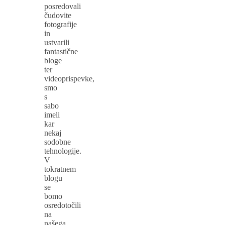
posredovali
čudovite
fotografije
in
ustvarili
fantastične
bloge
ter
videoprispevke,
smo
s
sabo
imeli
kar
nekaj
sodobne
tehnologije.
V
tokratnem
blogu
se
bomo
osredotočili
na
našega