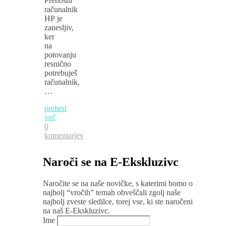
Prenosni
računalnik
HP je
zanesljiv,
ker
na
potovanju
resnično
potrebuješ
računalnik,
…
preberi
več
0
komentarjev
Naroči se na E-Ekskluzivc
Naročite se na naše novičke, s katerimi bomo o
najbolj “vročih” temah obveščali zgolj naše
najbolj zveste sledilce, torej vse, ki ste naročeni
na naš E-Ekskluzivc.
Ime