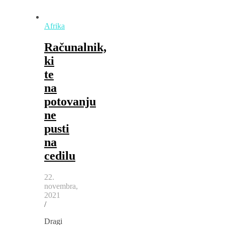
Afrika
Računalnik,
ki
te
na
potovanju
ne
pusti
na
cedilu
22.
novembra,
2021
/
Dragi