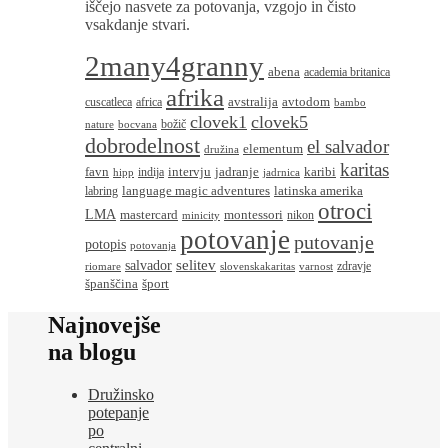
iščejo nasvete za potovanja, vzgojo in čisto
vsakdanje stvari.
2many4granny
abena
academia britanica
afrika
avstralija
avtodom
cuscatleca
africa
bambo
clovek1
clovek5
božič
nature
bocvana
dobrodelnost
el salvador
elementum
družina
karitas
favn
intervju
jadranje
karibi
indija
hipp
jadrnica
language magic adventures
latinska amerika
labring
otroci
LMA
montessori
mastercard
nikon
minicity
potovanje
putovanje
potopis
potovanja
salvador
selitev
zdravje
riomare
slovenskakaritas
varnost
španščina
šport
Najnovejše
na blogu
Družinsko
potepanje
po