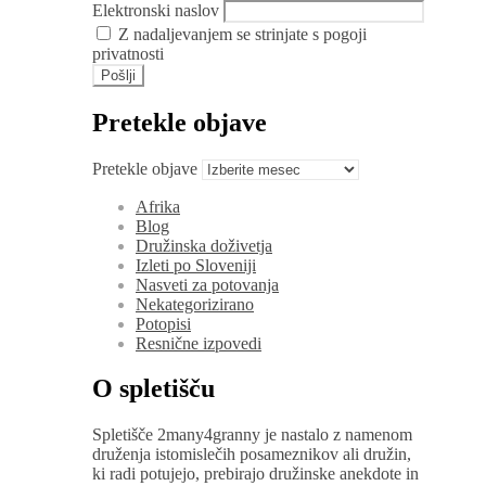
Elektronski naslov
Z nadaljevanjem se strinjate s pogoji
privatnosti
Pretekle objave
Pretekle objave
Afrika
Blog
Družinska doživetja
Izleti po Sloveniji
Nasveti za potovanja
Nekategorizirano
Potopisi
Resnične izpovedi
O spletišču
Spletišče 2many4granny je nastalo z namenom
druženja istomislečih posameznikov ali družin,
ki radi potujejo, prebirajo družinske anekdote in