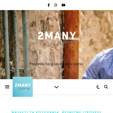
Popotniški blog za pogumne starše.
,
NASVETI ZA POTOVANJA
RESNIČNE IZPOVEDI