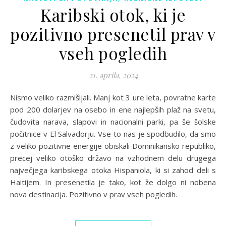
Karibski otok, ki je
pozitivno presenetil prav v
vseh pogledih
21. aprila, 2024
Nismo veliko razmišljali. Manj kot 3 ure leta, povratne karte
pod 200 dolarjev na osebo in ene najlepših plaž na svetu,
čudovita narava, slapovi in nacionalni parki, pa še šolske
počitnice v El Salvadorju. Vse to nas je spodbudilo, da smo
z veliko pozitivne energije obiskali Dominikansko republiko,
precej veliko otoško državo na vzhodnem delu drugega
največjega karibskega otoka Hispaniola, ki si zahod deli s
Haitijem. In presenetila je tako, kot že dolgo ni nobena
nova destinacija. Pozitivno v prav vseh pogledih.