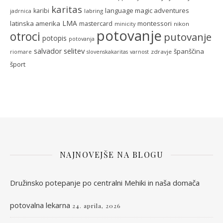
karitas
language magic adventures
karibi
labring
jadrnica
LMA
latinska amerika
montessori
mastercard
nikon
minicity
potovanje
otroci
putovanje
potopis
potovanja
selitev
salvador
španščina
zdravje
riomare
slovenskakaritas
varnost
šport
NAJNOVEJŠE NA BLOGU
Družinsko potepanje po centralni Mehiki in naša domača
potovalna lekarna
24. aprila, 2026