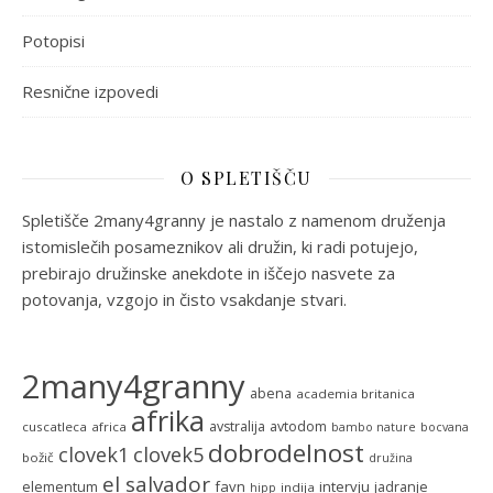
Potopisi
Resnične izpovedi
O SPLETIŠČU
Spletišče 2many4granny je nastalo z namenom druženja
istomislečih posameznikov ali družin, ki radi potujejo,
prebirajo družinske anekdote in iščejo nasvete za
potovanja, vzgojo in čisto vsakdanje stvari.
2many4granny
abena
academia britanica
afrika
avstralija
avtodom
cuscatleca
africa
bambo nature
bocvana
dobrodelnost
clovek5
clovek1
božič
družina
el salvador
favn
intervju
elementum
jadranje
indija
hipp