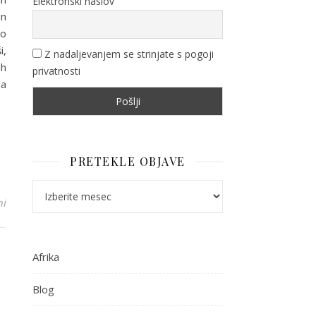
Elektronski naslov
in
šo
i,
Z nadaljevanjem se strinjate s pogoji
ih
privatnosti
na
PRETEKLE OBJAVE
Pretekle objave
za Prednosti in slabosti potovanja samostojno, v dvoje ali z otroki. 
ni
Afrika
Blog