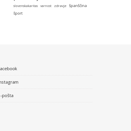
španščina
zdravje
slovenskakaritas
varnost
šport
Facebook
nstagram
-pošta