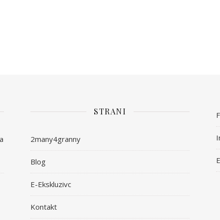
STRANI
I
ša
2many4granny
E
Blog
E-Ekskluzivc
Kontakt