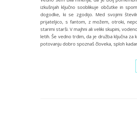
izkušnjah ključno sooblikuje občutke in spom
dogodke, ki se zgodijo. Med svojimi števil
prijateljico, s fantom, z možem, otroki, nepoz
starimi starši. V majhni ali veliki skupini, vode
letih. Še vedno trdim, da je družba ključna za k
potovanju dobro spoznaš človeka, sploh kada