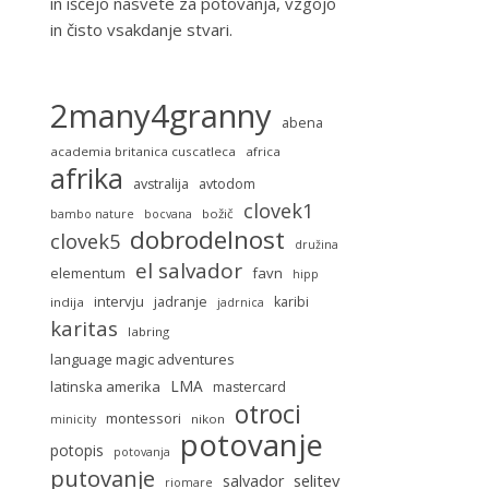
in iščejo nasvete za potovanja, vzgojo
in čisto vsakdanje stvari.
2many4granny
abena
academia britanica cuscatleca
africa
afrika
avstralija
avtodom
clovek1
božič
bambo nature
bocvana
dobrodelnost
clovek5
družina
el salvador
favn
elementum
hipp
intervju
jadranje
karibi
indija
jadrnica
karitas
labring
language magic adventures
LMA
latinska amerika
mastercard
otroci
montessori
nikon
minicity
potovanje
potopis
potovanja
putovanje
selitev
salvador
riomare