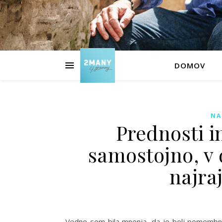
DOMOV
NA
Prednosti i
samostojno, v d
najraj
Vedno sem bila mnenja, da je bolj pomembno