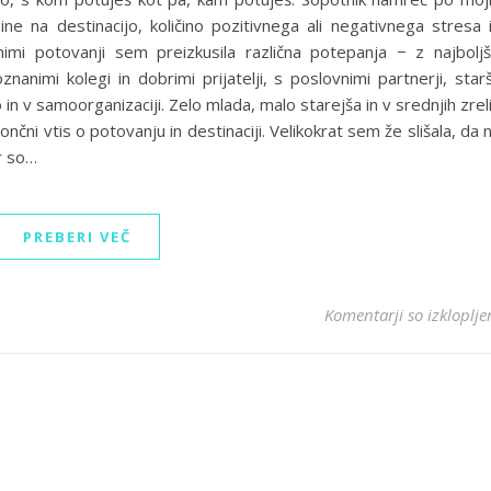
ine na destinacijo, količino pozitivnega ali negativnega stresa 
nimi potovanji sem preizkusila različna potepanja − z najbolj
nanimi kolegi in dobrimi prijatelji, s poslovnimi partnerji, starš
no in v samoorganizaciji. Zelo mlada, malo starejša in v srednjih zrel
ončni vtis o potovanju in destinaciji. Velikokrat sem že slišala, da 
r so…
PREBERI VEČ
Komentarji so izkloplje