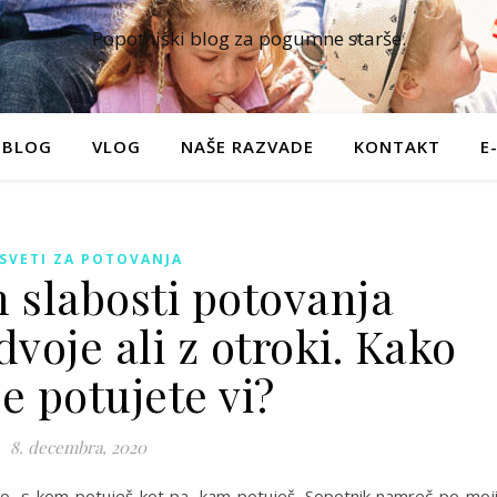
Popotniški blog za pogumne starše.
BLOG
VLOG
NAŠE RAZVADE
KONTAKT
E
SVETI ZA POTOVANJA
n slabosti potovanja
voje ali z otroki. Kako
e potujete vi?
8. decembra, 2020
, s kom potuješ kot pa, kam potuješ. Sopotnik namreč po moj