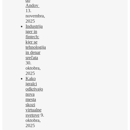
do
Andov
13.
novembra,
2025
Industrija
iger in
fintech:
kjer se
tehnologija
in denar
srečata
30.
oktobra,
2025
Kako
igralci
odkrivajo
nova
mesta
skozi
virtualne
svetove
9.
oktobra,
2025