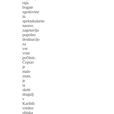
raja,
bogate
zgodovine
in
spektakularne
narave,
zagotavlja
popolno
destinacijo
za
vse
vrste
počitnic.
Čeprav
je
malo
znan,
je
ta
skriti
dragulj
v
Karibih
vreden
obiska