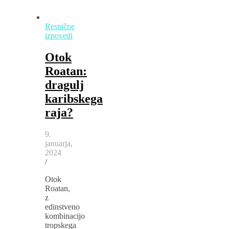
Resnične
izpovedi
Otok
Roatan:
dragulj
karibskega
raja?
9.
januarja,
2024
/
Otok
Roatan,
z
edinstveno
kombinacijo
tropskega