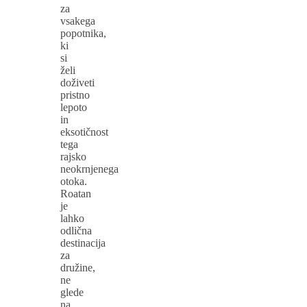
za
vsakega
popotnika,
ki
si
želi
doživeti
pristno
lepoto
in
eksotičnost
tega
rajsko
neokrnjenega
otoka.
Roatan
je
lahko
odlična
destinacija
za
družine,
ne
glede
na