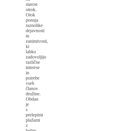
starost
otrok.
Otok
ponuja
raznolike
dejavnosti
in
zanimivosti,
ki
lahko
zadovoljijo
različne
interese
in
potrebe
vseh
članov
družine.
Obdan
je
s
prelepimi
plažami
z
belim