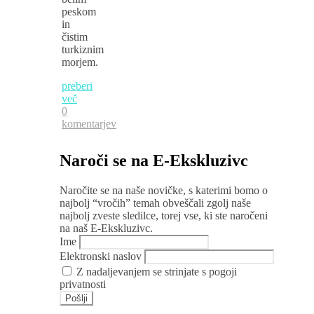
peskom
in
čistim
turkiznim
morjem.
preberi
več
0
komentarjev
Naroči se na E-Ekskluzivc
Naročite se na naše novičke, s katerimi bomo o
najbolj “vročih” temah obveščali zgolj naše
najbolj zveste sledilce, torej vse, ki ste naročeni
na naš E-Ekskluzivc.
Ime
Elektronski naslov
Z nadaljevanjem se strinjate s pogoji
privatnosti