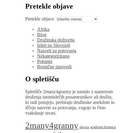
Pretekle objave
Pretekle objave
Afrika
Blog
Družinska doživetja
Izleti po Sloveniji
Nasveti za potovanja
Nekategorizirano
Potopisi
Resnične izpovedi
O spletišču
Spletišče 2many4granny je nastalo z namenom
druženja istomislečih posameznikov ali družin,
ki radi potujejo, prebirajo družinske anekdote in
iščejo nasvete za potovanja, vzgojo in čisto
vsakdanje stvari.
2many4granny
abena
academia britanica