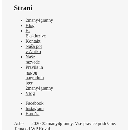
Strani
2many4granny
Blog
E-
Ekskluzivc
Kontakt
Naša pot
v Afriko
Naše
razvade
Pravila in
pogoji
nagradnih
iger
2many4granny
Vlog
Facebook
Instagram
E-pošta
Ashe
2020 ®2many4granny. Vse pravice pridržane.
Tema od
WP Royal
.