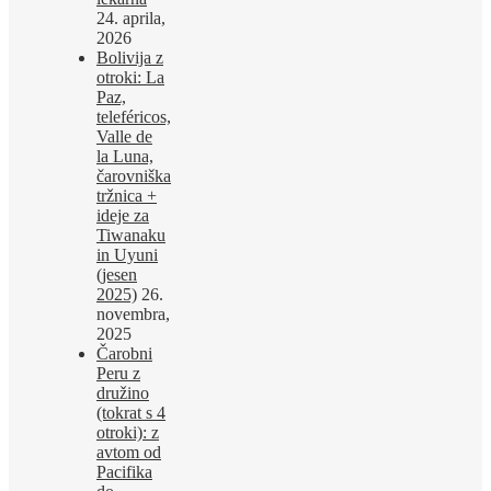
24. aprila,
2026
Bolivija z
otroki: La
Paz,
teleféricos,
Valle de
la Luna,
čarovniška
tržnica +
ideje za
Tiwanaku
in Uyuni
(jesen
2025)
26.
novembra,
2025
Čarobni
Peru z
družino
(tokrat s 4
otroki): z
avtom od
Pacifika