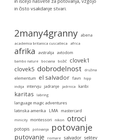
in iščejo nasvete za potovanja, vzgojo
in čisto vsakdanje stvari.
2many4granny
abena
academia britanica cuscatleca
africa
afrika
avstralija
avtodom
clovek1
božič
bambo nature
bocvana
dobrodelnost
clovek5
družina
el salvador
favn
elementum
hipp
intervju
jadranje
karibi
indija
jadrnica
karitas
labring
language magic adventures
LMA
latinska amerika
mastercard
otroci
montessori
nikon
minicity
potovanje
potopis
potovanja
putovanje
selitev
salvador
riomare