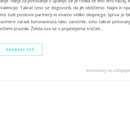
ranje. Ideja za potovanje v Španijo se je rodila že eno leto nazaj, 
v Valencijo. Takrat smo se dogovorili, da jih obiščemo. Najini in nju
 tudi poslovni partnerji in imamo veliko skupnega. Sprva je bi
razmere zaradi koronavirusa tako zaostrile, smo takrat potovan
čnimi prazniki. Želela sva se s prijateljema srečati…
PREBERI VEČ
Komentarji so izkloplje