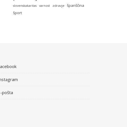
španščina
zdravje
slovenskakaritas
varnost
šport
Facebook
nstagram
-pošta