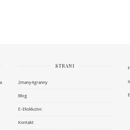
STRANI
I
ša
2many4granny
E
Blog
E-Ekskluzivc
Kontakt