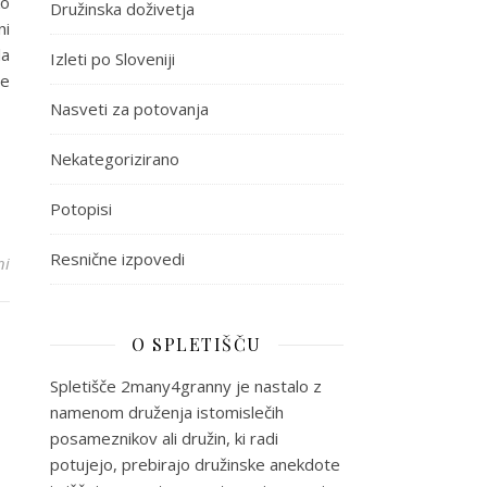
ko
Družinska doživetja
ni
la
Izleti po Sloveniji
je
Nasveti za potovanja
Nekategorizirano
Potopisi
Resnične izpovedi
za Potovanje: Španija (Valencija in Malaga)
ni
O SPLETIŠČU
Spletišče 2many4granny je nastalo z
namenom druženja istomislečih
posameznikov ali družin, ki radi
potujejo, prebirajo družinske anekdote