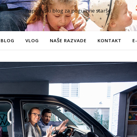
Popotniški blog za pogumne starše.
BLOG
VLOG
NAŠE RAZVADE
KONTAKT
E