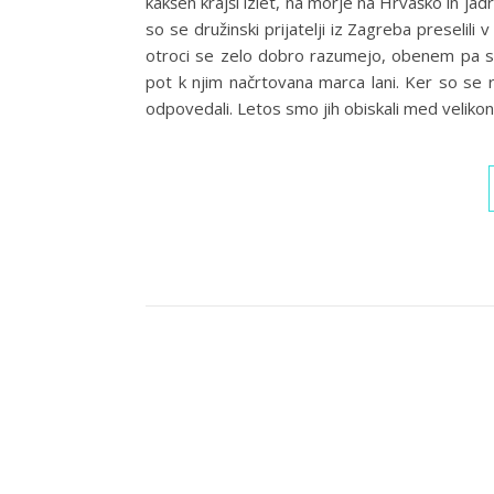
kakšen krajši izlet, na morje na Hrvaško in jad
so se družinski prijatelji iz Zagreba preselili 
otroci se zelo dobro razumejo, obenem pa smo
pot k njim načrtovana marca lani. Ker so se 
odpovedali. Letos smo jih obiskali med velikono