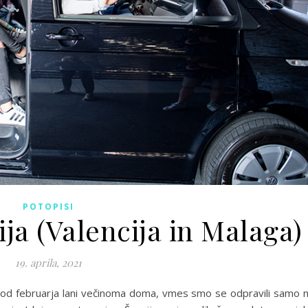
POTOPISI
ja (Valencija in Malaga)
19. aprila, 2021
, od februarja lani večinoma doma, vmes smo se odpravili samo 