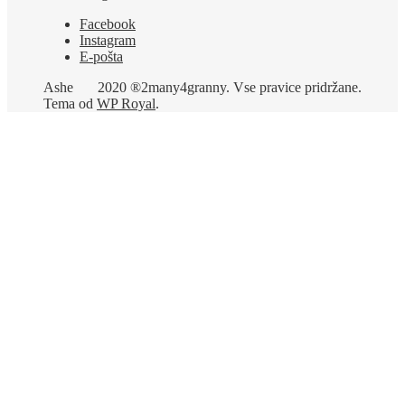
Facebook
Instagram
E-pošta
Ashe
2020 ®2many4granny. Vse pravice pridržane.
Tema od
WP Royal
.