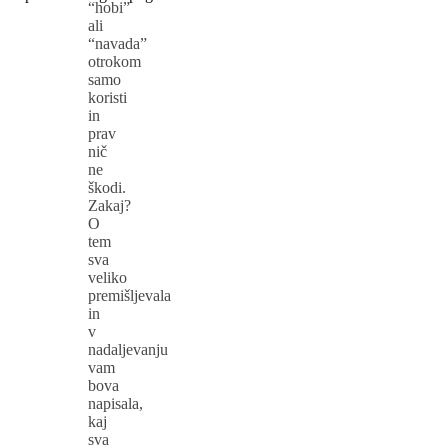
“hobi”
ali
“navada”
otrokom
samo
koristi
in
prav
nič
ne
škodi.
Zakaj?
O
tem
sva
veliko
premišljevala
in
v
nadaljevanju
vam
bova
napisala,
kaj
sva