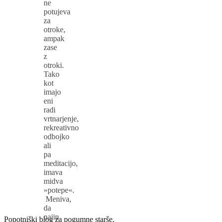
ne
potujeva
za
otroke,
ampak
zase
z
otroki.
Tako
kot
imajo
eni
radi
vrtnarjenje,
rekreativno
odbojko
ali
pa
meditacijo,
imava
midva
»potepe«.
Meniva,
da
najin
Popotniški blog za pogumne starše.