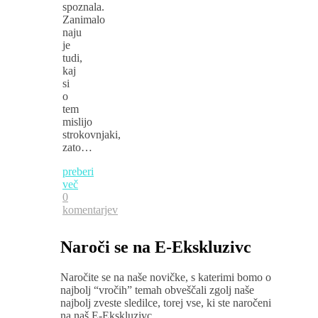
spoznala.
Zanimalo
naju
je
tudi,
kaj
si
o
tem
mislijo
strokovnjaki,
zato…
preberi
več
0
komentarjev
Naroči se na E-Ekskluzivc
Naročite se na naše novičke, s katerimi bomo o
najbolj “vročih” temah obveščali zgolj naše
najbolj zveste sledilce, torej vse, ki ste naročeni
na naš E-Ekskluzivc.