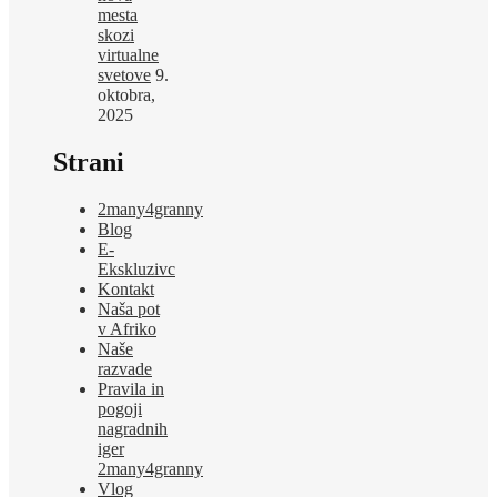
mesta
skozi
virtualne
svetove
9.
oktobra,
2025
Strani
2many4granny
Blog
E-
Ekskluzivc
Kontakt
Naša pot
v Afriko
Naše
razvade
Pravila in
pogoji
nagradnih
iger
2many4granny
Vlog