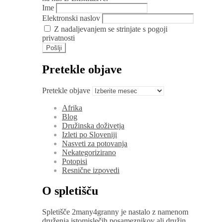
Ime
Elektronski naslov
Z nadaljevanjem se strinjate s pogoji
privatnosti
Pretekle objave
Pretekle objave
Afrika
Blog
Družinska doživetja
Izleti po Sloveniji
Nasveti za potovanja
Nekategorizirano
Potopisi
Resnične izpovedi
O spletišču
Spletišče 2many4granny je nastalo z namenom
druženja istomislečih posameznikov ali družin,