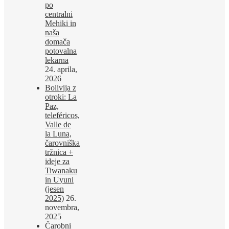
po
centralni
Mehiki in
naša
domača
potovalna
lekarna
24. aprila,
2026
Bolivija z
otroki: La
Paz,
teleféricos,
Valle de
la Luna,
čarovniška
tržnica +
ideje za
Tiwanaku
in Uyuni
(jesen
2025)
26.
novembra,
2025
Čarobni