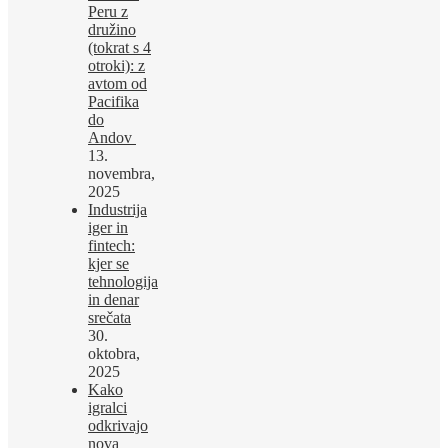
Peru z
družino
(tokrat s 4
otroki): z
avtom od
Pacifika
do
Andov
13.
novembra,
2025
Industrija
iger in
fintech:
kjer se
tehnologija
in denar
srečata
30.
oktobra,
2025
Kako
igralci
odkrivajo
nova