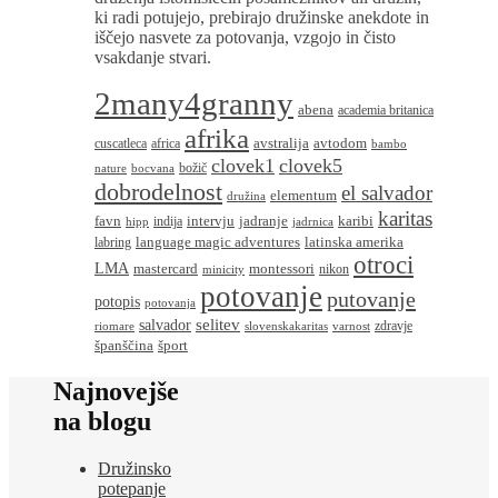
ki radi potujejo, prebirajo družinske anekdote in
iščejo nasvete za potovanja, vzgojo in čisto
vsakdanje stvari.
2many4granny
abena
academia britanica
afrika
avstralija
avtodom
cuscatleca
africa
bambo
clovek1
clovek5
božič
nature
bocvana
dobrodelnost
el salvador
elementum
družina
karitas
favn
intervju
jadranje
karibi
indija
hipp
jadrnica
language magic adventures
latinska amerika
labring
otroci
LMA
montessori
mastercard
nikon
minicity
potovanje
putovanje
potopis
potovanja
salvador
selitev
zdravje
riomare
slovenskakaritas
varnost
španščina
šport
Najnovejše
na blogu
Družinsko
potepanje