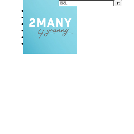
DOMOV
BLOG
VLOG
NAŠE RAZVADE
KONTAKT
E-EKSKLUZIVC