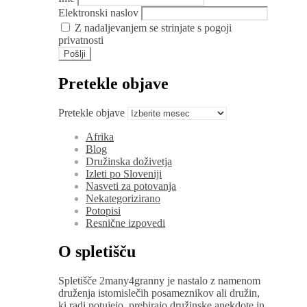
Elektronski naslov
Z nadaljevanjem se strinjate s pogoji
privatnosti
Pretekle objave
Pretekle objave
Afrika
Blog
Družinska doživetja
Izleti po Sloveniji
Nasveti za potovanja
Nekategorizirano
Potopisi
Resnične izpovedi
O spletišču
Spletišče 2many4granny je nastalo z namenom
druženja istomislečih posameznikov ali družin,
ki radi potujejo, prebirajo družinske anekdote in