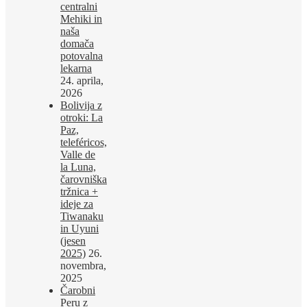
centralni
Mehiki in
naša
domača
potovalna
lekarna
24. aprila,
2026
Bolivija z
otroki: La
Paz,
teleféricos,
Valle de
la Luna,
čarovniška
tržnica +
ideje za
Tiwanaku
in Uyuni
(jesen
2025)
26.
novembra,
2025
Čarobni
Peru z