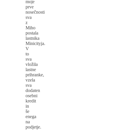
moje
prve
nosečnosti
sva
z
Miho
postala
lastnika
Minicityja.
V
to
sva
vložila
lastne
prihranke,
vzela
sva
dodaten
osebni
kredit
in
še
enega
na
podjetje.