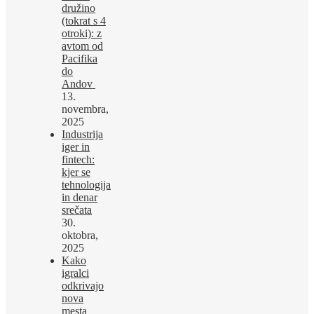
družino
(tokrat s 4
otroki): z
avtom od
Pacifika
do
Andov
13.
novembra,
2025
Industrija
iger in
fintech:
kjer se
tehnologija
in denar
srečata
30.
oktobra,
2025
Kako
igralci
odkrivajo
nova
mesta