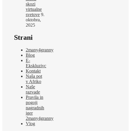
skozi
virtualne
svetove
9.
oktobra,
2025
Strani
2many4granny
Blog
E-
Ekskluzivc
Kontakt
Naša pot
v Afriko
Naše
razvade
Pravila in
pogoji
nagradnih
iger
2many4granny
Vlog