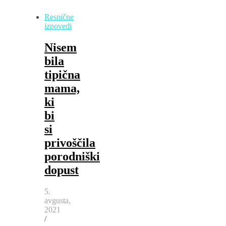
Resnične
izpovedi
Nisem
bila
tipična
mama,
ki
bi
si
privoščila
porodniški
dopust
5.
avgusta,
2021
/