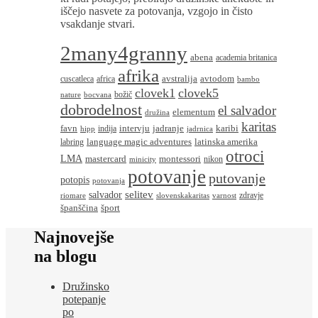
iščejo nasvete za potovanja, vzgojo in čisto
vsakdanje stvari.
2many4granny
abena
academia britanica
afrika
avstralija
avtodom
cuscatleca
africa
bambo
clovek1
clovek5
božič
nature
bocvana
dobrodelnost
el salvador
elementum
družina
karitas
favn
intervju
jadranje
karibi
indija
hipp
jadrnica
language magic adventures
latinska amerika
labring
otroci
LMA
montessori
mastercard
nikon
minicity
potovanje
putovanje
potopis
potovanja
salvador
selitev
zdravje
riomare
slovenskakaritas
varnost
španščina
šport
Najnovejše
na blogu
Družinsko
potepanje
po