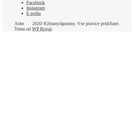
Facebook
Instagram
E-pošta
Ashe
2020 ®2many4granny. Vse pravice pridržane.
Tema od
WP Royal
.