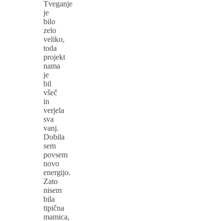
Tveganje
je
bilo
zelo
veliko,
toda
projekt
nama
je
bil
všeč
in
verjela
sva
vanj.
Dobila
sem
povsem
novo
energijo.
Zato
nisem
bila
tipična
mamica,