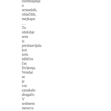
razmišljanja
o
sestankih,
oblačilih,
mejkapu
…
To
obdobje
sem
si
predstavljala
kot
zelo
idiličen
čas
življenja.
Vendar
se
je
vse
zasukalo
drugače.
V
sedmem
mesecu