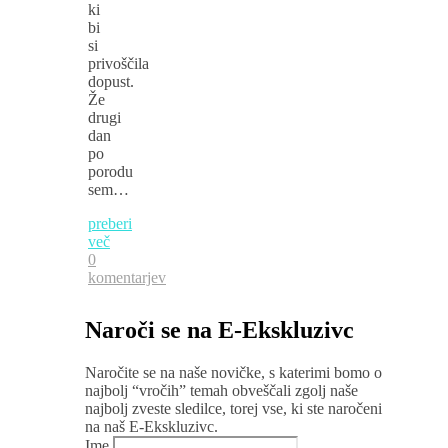
ki
bi
si
privoščila
dopust.
Že
drugi
dan
po
porodu
sem…
preberi
več
0
komentarjev
Naroči se na E-Ekskluzivc
Naročite se na naše novičke, s katerimi bomo o
najbolj “vročih” temah obveščali zgolj naše
najbolj zveste sledilce, torej vse, ki ste naročeni
na naš E-Ekskluzivc.
Ime