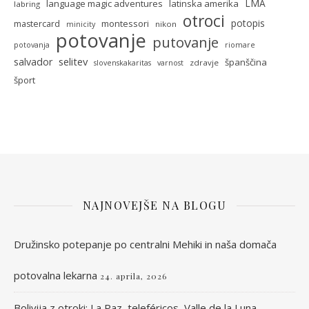
LMA
language magic adventures
latinska amerika
labring
otroci
potopis
montessori
mastercard
nikon
minicity
potovanje
putovanje
potovanja
riomare
selitev
salvador
španščina
zdravje
slovenskakaritas
varnost
šport
NAJNOVEJŠE NA BLOGU
Družinsko potepanje po centralni Mehiki in naša domača
potovalna lekarna
24. aprila, 2026
Bolivija z otroki: La Paz, teleféricos, Valle de la Luna,