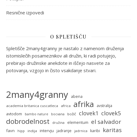
Resnične izpovedi
O SPLETIŠČU
Spletišče 2many4granny je nastalo z namenom druženja
istomislečih posameznikov ali družin, ki radi potujejo,
prebirajo družinske anekdote in iščejo nasvete za
potovanja, vzgojo in čisto vsakdanje stvari.
2many4granny
abena
afrika
avstralija
academia britanica cuscatleca
africa
clovek5
clovek1
avtodom
božič
bambo nature
bocvana
dobrodelnost
el salvador
elementum
družina
karitas
favn
intervju
jadranje
karibi
indija
hipp
jadrnica