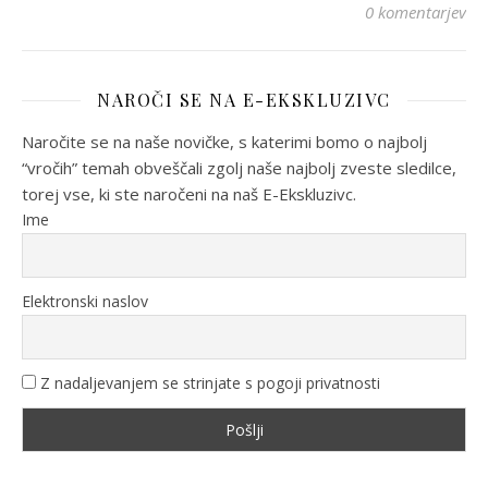
0 komentarjev
NAROČI SE NA E-EKSKLUZIVC
Naročite se na naše novičke, s katerimi bomo o najbolj
“vročih” temah obveščali zgolj naše najbolj zveste sledilce,
torej vse, ki ste naročeni na naš E-Ekskluzivc.
Ime
Elektronski naslov
Z nadaljevanjem se strinjate s pogoji privatnosti