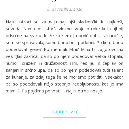
8. decembra, 2020
Najini otroci so za naju najslajši sladkorčki. In najlepši,
seveda. Nama. Vsi starši vidimo svoje otroke kot najbolj
prisrčne na svetu. In že ko sem jih prvič dobila v naročje,
sem se spraševala, komu bodo bolj podobni. Po kom bodo
podedovali gene? Po meni ali Mihi? Miha bi zagotovo na
ves glas zakričal, da so po njem podedovali velika stopala,
humor, cinizem in družabnost. Hm, res je. In čeprav on
sanjari in srčno upa, da so po njem podedovali tudi talent
za kuhanje, za zdaj tega še ne moremo potrditi. Vsekakor
pa so podedovali nižjo stopnjo redoljubnosti, kot jo ima
mami ?. Pa pojdimo po vrsti … Najini otroci nosijo…
PREBERI VEČ