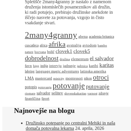
Spletišče 2many4granny je nastalo z namenom
druženja istomislečih posameznikov ali družin,
ki radi potujejo, prebirajo družinske anekdote in
iščejo nasvete za potovanja, vzgojo in čisto
vsakdanje stvari.
2many4granny
abena
academia britanica
afrika
avstralija
avtodom
cuscatleca
africa
bambo
clovek1
clovek5
božič
nature
bocvana
dobrodelnost
el salvador
elementum
družina
karitas
favn
intervju
jadranje
karibi
indija
hipp
jadrnica
language magic adventures
latinska amerika
labring
otroci
LMA
montessori
mastercard
nikon
minicity
potovanje
putovanje
potopis
potovanja
salvador
selitev
zdravje
riomare
slovenskakaritas
varnost
španščina
šport
Najnovejše na blogu
Družinsko potepanje po centralni Mehiki in naša
domača potovalna lekarna
24. aprila, 2026