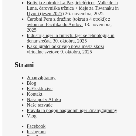
Bolivija z otroki: La Paz, teleféricos, Valle de la
Luna, čarovniška tržnica + ideje za Tiwanaku in
Uyuni (jesen 2025)
26. novembra, 2025
Čarobni Peru z družino (tokrat s 4 otroki): z
avtom od Pacifika do Andov
13. novembra,
2025
Industrija iger in fintech: kjer se tehnologija in
denar srečata
30. oktobra, 2025
Kako igralci odkrivajo nova mesta skozi
virtualne svetove
9. oktobra, 2025
Strani
2many4granny
Blog
E-Ekskluzivc
Kontakt
Naša pot v Afriko
Naše razvade
Pravila in pogoji nagradnih iger 2many4granny
Vlog
Facebook
Instagram