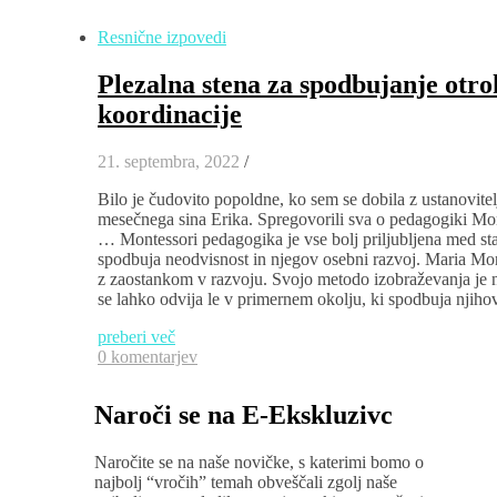
Resnične izpovedi
Plezalna stena za spodbujanje otro
koordinacije
21. septembra, 2022
/
Bilo je čudovito popoldne, ko sem se dobila z ustanovitel
mesečnega sina Erika. Spregovorili sva o pedagogiki Mon
… Montessori pedagogika je vse bolj priljubljena med star
spodbuja neodvisnost in njegov osebni razvoj. Maria Montess
z zaostankom v razvoju. Svojo metodo izobraževanja je na
se lahko odvija le v primernem okolju, ki spodbuja njihov
preberi več
0 komentarjev
Naroči se na E-Ekskluzivc
Naročite se na naše novičke, s katerimi bomo o
najbolj “vročih” temah obveščali zgolj naše