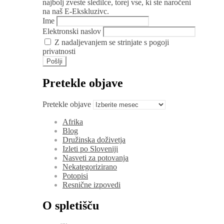
najbolj zveste sledilce, torej vse, ki ste naročeni
na naš E-Ekskluzivc.
Ime
Elektronski naslov
Z nadaljevanjem se strinjate s pogoji
privatnosti
Pretekle objave
Pretekle objave
Afrika
Blog
Družinska doživetja
Izleti po Sloveniji
Nasveti za potovanja
Nekategorizirano
Potopisi
Resnične izpovedi
O spletišču