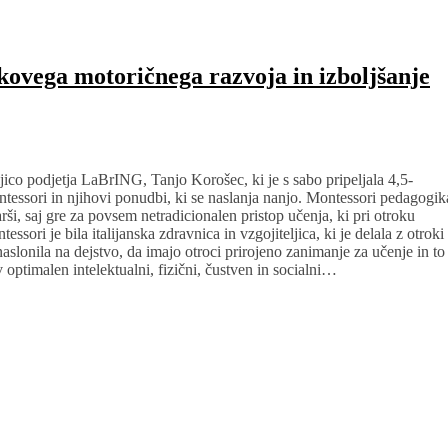
kovega motoričnega razvoja in izboljšanje
jico podjetja LaBrING, Tanjo Korošec, ki je s sabo pripeljala 4,5-
tessori in njihovi ponudbi, ki se naslanja nanjo. Montessori pedagogik
ši, saj gre za povsem netradicionalen pristop učenja, ki pri otroku
ori je bila italijanska zdravnica in vzgojiteljica, ki je delala z otroki
slonila na dejstvo, da imajo otroci prirojeno zanimanje za učenje in to
 optimalen intelektualni, fizični, čustven in socialni…