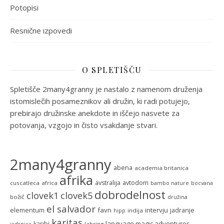
Potopisi
Resnične izpovedi
O SPLETIŠČU
Spletišče 2many4granny je nastalo z namenom druženja
istomislečih posameznikov ali družin, ki radi potujejo,
prebirajo družinske anekdote in iščejo nasvete za
potovanja, vzgojo in čisto vsakdanje stvari.
2many4granny
abena
academia britanica
afrika
avstralija
avtodom
cuscatleca
africa
bambo nature
bocvana
dobrodelnost
clovek5
clovek1
božič
družina
el salvador
favn
intervju
elementum
jadranje
indija
hipp
karitas
language magic adventures
karibi
labring