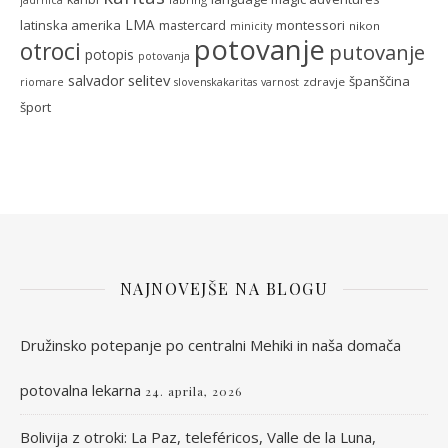
jadrnica
LMA
latinska amerika
montessori
mastercard
nikon
minicity
potovanje
otroci
putovanje
potopis
potovanja
selitev
salvador
španščina
zdravje
riomare
slovenskakaritas
varnost
šport
NAJNOVEJŠE NA BLOGU
Družinsko potepanje po centralni Mehiki in naša domača
potovalna lekarna
24. aprila, 2026
Bolivija z otroki: La Paz, teleféricos, Valle de la Luna,