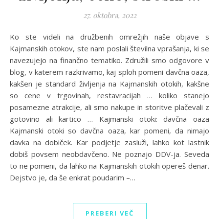
27. oktobra, 2022
Ko ste videli na družbenih omrežjih naše objave s
Kajmanskih otokov, ste nam poslali številna vprašanja, ki se
navezujejo na finančno tematiko. Združili smo odgovore v
blog, v katerem razkrivamo, kaj sploh pomeni davčna oaza,
kakšen je standard življenja na Kajmanskih otokih, kakšne
so cene v trgovinah, restavracijah … koliko stanejo
posamezne atrakcije, ali smo nakupe in storitve plačevali z
gotovino ali kartico … Kajmanski otoki: davčna oaza
Kajmanski otoki so davčna oaza, kar pomeni, da nimajo
davka na dobiček. Kar podjetje zasluži, lahko kot lastnik
dobiš povsem neobdavčeno. Ne poznajo DDV-ja. Seveda
to ne pomeni, da lahko na Kajmanskih otokih opereš denar.
Dejstvo je, da še enkrat poudarim –…
PREBERI VEČ