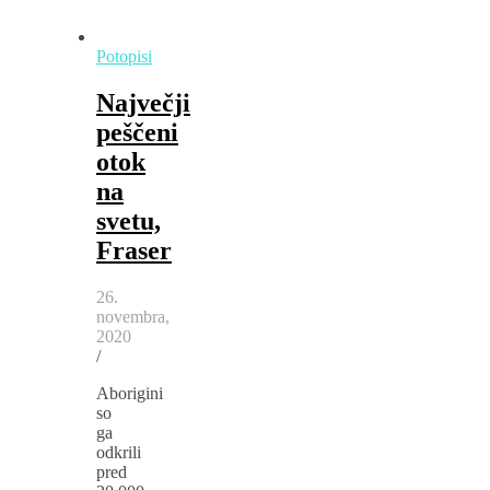
Potopisi
Največji
peščeni
otok
na
svetu,
Fraser
26.
novembra,
2020
/
Aborigini
so
ga
odkrili
pred