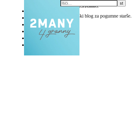
DOMOV
Popotniški blog za pogumne starše.
BLOG
VLOG
NAŠE RAZVADE
KONTAKT
E-EKSKLUZIVC