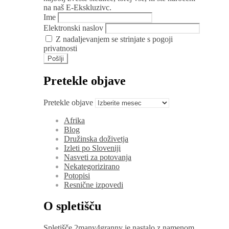
na naš E-Ekskluzivc.
Ime
Elektronski naslov
Z nadaljevanjem se strinjate s pogoji
privatnosti
Pretekle objave
Pretekle objave
Afrika
Blog
Družinska doživetja
Izleti po Sloveniji
Nasveti za potovanja
Nekategorizirano
Potopisi
Resnične izpovedi
O spletišču
Spletišče 2many4granny je nastalo z namenom