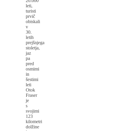
20.000
leti,
turisti
prvič
obiskali
v
30.
letih
prejšnjega
stoletja,
jaz
pa
pred
osmimi
in
šestimi
leti
Otok
Fraser
je
s
svojimi
123
kilometri
dolžine