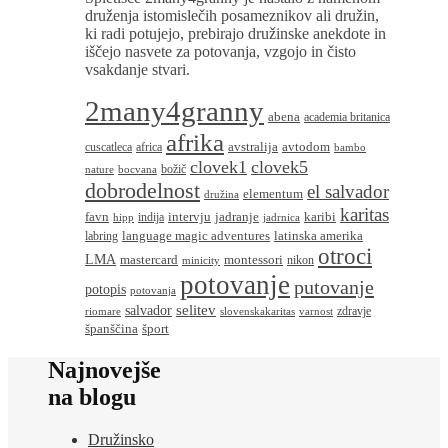
druženja istomislečih posameznikov ali družin,
ki radi potujejo, prebirajo družinske anekdote in
iščejo nasvete za potovanja, vzgojo in čisto
vsakdanje stvari.
2many4granny
abena
academia britanica
afrika
avstralija
avtodom
cuscatleca
africa
bambo
clovek1
clovek5
božič
nature
bocvana
dobrodelnost
el salvador
elementum
družina
karitas
favn
intervju
jadranje
karibi
indija
hipp
jadrnica
language magic adventures
latinska amerika
labring
otroci
LMA
montessori
mastercard
nikon
minicity
potovanje
putovanje
potopis
potovanja
salvador
selitev
zdravje
riomare
slovenskakaritas
varnost
španščina
šport
Najnovejše
na blogu
Družinsko