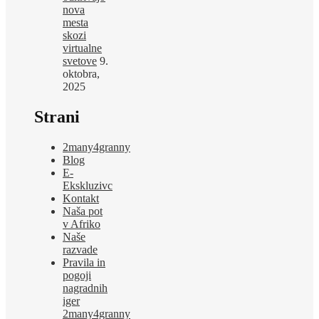
nova
mesta
skozi
virtualne
svetove
9.
oktobra,
2025
Strani
2many4granny
Blog
E-
Ekskluzivc
Kontakt
Naša pot
v Afriko
Naše
razvade
Pravila in
pogoji
nagradnih
iger
2many4granny