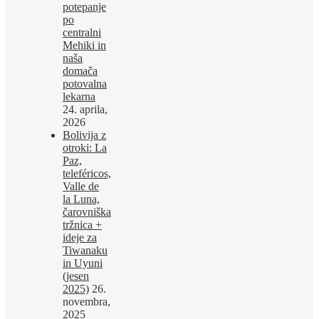
potepanje
po
centralni
Mehiki in
naša
domača
potovalna
lekarna
24. aprila,
2026
Bolivija z
otroki: La
Paz,
teleféricos,
Valle de
la Luna,
čarovniška
tržnica +
ideje za
Tiwanaku
in Uyuni
(jesen
2025)
26.
novembra,
2025