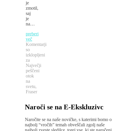
je
zmotil,
saj
je
na…
preberi
več
Komentarji
so
izklopljeni
za
Največji
peščeni
otok
na
svetu,
Fraser
Naroči se na E-Ekskluzivc
Naročite se na naše novičke, s katerimi bomo o
najbolj “vročih” temah obveščali zgolj naše
najbolj zveste sledilce, torej vse, ki ste naročeni