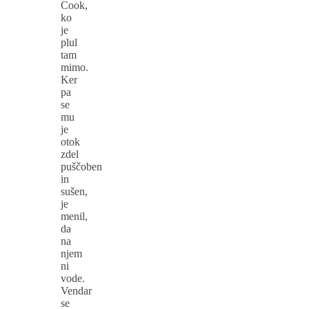
Cook,
ko
je
plul
tam
mimo.
Ker
pa
se
mu
je
otok
zdel
puščoben
in
sušen,
je
menil,
da
na
njem
ni
vode.
Vendar
se