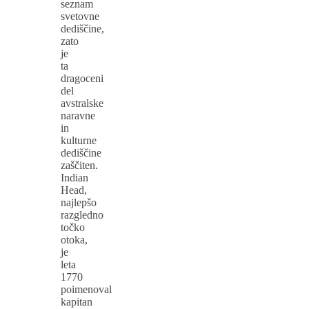
seznam
svetovne
dediščine,
zato
je
ta
dragoceni
del
avstralske
naravne
in
kulturne
dediščine
zaščiten.
Indian
Head,
najlepšo
razgledno
točko
otoka,
je
leta
1770
poimenoval
kapitan