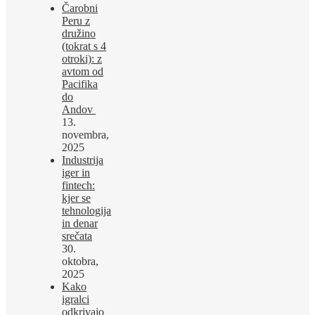
Čarobni
Peru z
družino
(tokrat s 4
otroki): z
avtom od
Pacifika
do
Andov
13.
novembra,
2025
Industrija
iger in
fintech:
kjer se
tehnologija
in denar
srečata
30.
oktobra,
2025
Kako
igralci
odkrivajo