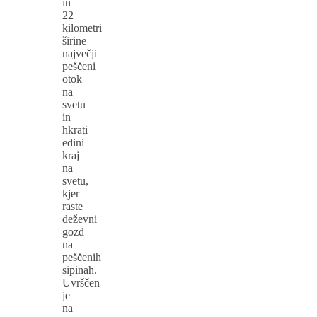
in
22
kilometri
širine
največji
peščeni
otok
na
svetu
in
hkrati
edini
kraj
na
svetu,
kjer
raste
deževni
gozd
na
peščenih
sipinah.
Uvrščen
je
na