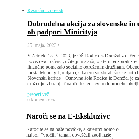
Resnične izpovedi
Dobrodelna akcija za slovenske in
ob podpori Minicityja
25. maja, 2023
/
V četrtek, 18. 5. 2023, je OŠ Rodica iz Domžal za učence 
povezovali učenci, učitelji in starši, ob tem pa zbirali sre
finančno pomagajo socialno ogroženim družinam. Obenem
mesta Minicity Ljubljana, s katero so zbirali šolske potre
Slovenski karitas. Osnovna šola Rodica iz Domžal je za u
druženju, zbiranju finančnih sredstev in dobrodelni akci
preberi več
0 komentarjev
Naroči se na E-Ekskluzivc
Naročite se na naše novičke, s katerimi bomo o
najbolj “vročih” temah obveščali zgolj naše