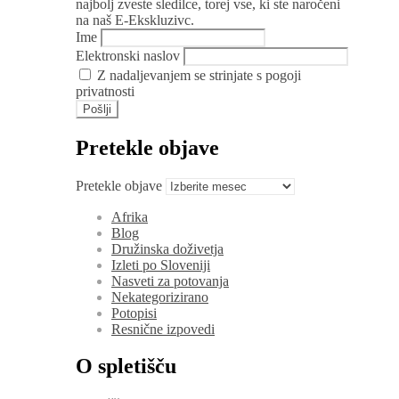
najbolj zveste sledilce, torej vse, ki ste naročeni
na naš E-Ekskluzivc.
Ime
Elektronski naslov
Z nadaljevanjem se strinjate s pogoji
privatnosti
Pretekle objave
Pretekle objave
Afrika
Blog
Družinska doživetja
Izleti po Sloveniji
Nasveti za potovanja
Nekategorizirano
Potopisi
Resnične izpovedi
O spletišču