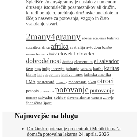
Spletišče 2many4granny je nastalo z namenom
druženja istomislečih posameznikov ali družin,
ki radi potujejo, prebirajo družinske anekdote in
iščejo nasvete za potovanja, vzgojo in čisto
vsakdanje stvari.
2many4granny
abena
academia britanica
afrika
avstralija
avtodom
cuscatleca
africa
bambo
clovek1
clovek5
božič
nature
bocvana
dobrodelnost
el salvador
elementum
družina
karitas
favn
intervju
jadranje
karibi
indija
hipp
jadrnica
language magic adventures
latinska amerika
labring
otroci
LMA
montessori
mastercard
nikon
minicity
potovanje
putovanje
potopis
potovanja
salvador
selitev
zdravje
riomare
slovenskakaritas
varnost
španščina
šport
Najnovejše na blogu
Družinsko potepanje po centralni Mehiki in naša
domača potovalna lekarna
24. aprila, 2026