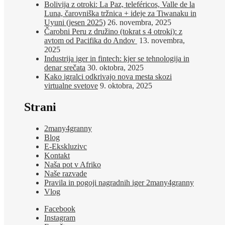
Bolivija z otroki: La Paz, teleféricos, Valle de la
Luna, čarovniška tržnica + ideje za Tiwanaku in
Uyuni (jesen 2025)
26. novembra, 2025
Čarobni Peru z družino (tokrat s 4 otroki): z
avtom od Pacifika do Andov
13. novembra,
2025
Industrija iger in fintech: kjer se tehnologija in
denar srečata
30. oktobra, 2025
Kako igralci odkrivajo nova mesta skozi
virtualne svetove
9. oktobra, 2025
Strani
2many4granny
Blog
E-Ekskluzivc
Kontakt
Naša pot v Afriko
Naše razvade
Pravila in pogoji nagradnih iger 2many4granny
Vlog
Facebook
Instagram