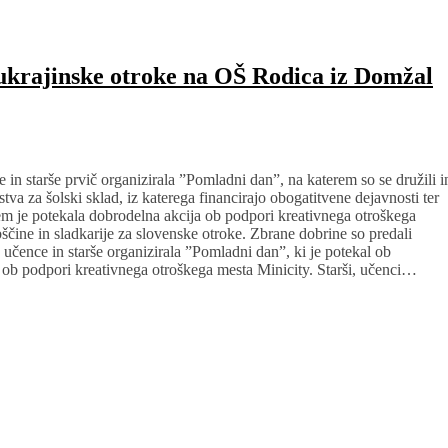
 ukrajinske otroke na OŠ Rodica iz Domžal
in starše prvič organizirala ”Pomladni dan”, na katerem so se družili i
dstva za šolski sklad, iz katerega financirajo obogatitvene dejavnosti ter
 je potekala dobrodelna akcija ob podpori kreativnega otroškega
bščine in sladkarije za slovenske otroke. Zbrane dobrine so predali
čence in starše organizirala ”Pomladni dan”, ki je potekal ob
ji ob podpori kreativnega otroškega mesta Minicity. Starši, učenci…