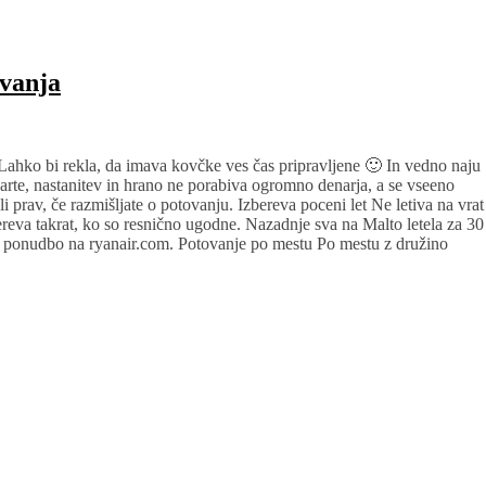
ovanja
 Lahko bi rekla, da imava kovčke ves čas pripravljene 🙂 In vedno naju
e karte, nastanitev in hrano ne porabiva ogromno denarja, a se vseeno
 prav, če razmišljate o potovanju. Izbereva poceni let Ne letiva na vrat
ereva takrat, ko so resnično ugodne. Nazadnje sva na Malto letela za 30
a ponudbo na ryanair.com. Potovanje po mestu Po mestu z družino