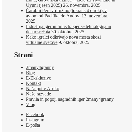
Uyuni (jesen 2025)
26. novembra, 2025
Čarobni Peru z družino (tokrat s 4 otroki): z
avtom od Pacifika do Andov
13. novembra,
2025
Industrija iger in fintech: kjer se tehnologija in
denar srečata
30. oktobra, 2025
Kako igralci odkrivajo nova mesta skozi
virtualne svetove
9. oktobra, 2025
Strani
2many4granny
Blog
E-Ekskluzivc
Kontakt
Naša pot v Afriko
Naše razvade
Pravila in pogoji nagradnih iger 2many4granny
Vlog
Facebook
Instagram
E-pošta