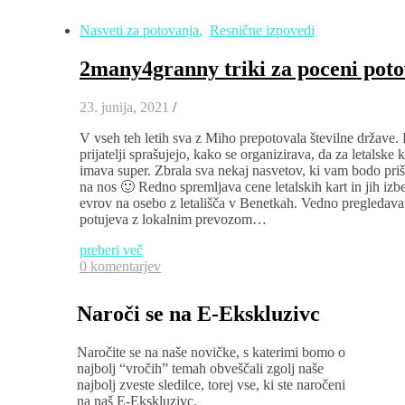
Nasveti za potovanja
,
Resnične izpovedi
2many4granny triki za poceni pot
23. junija, 2021
/
V vseh teh letih sva z Miho prepotovala številne države.
prijatelji sprašujejo, kako se organizirava, da za letalsk
imava super. Zbrala sva nekaj nasvetov, ki vam bodo prišli
na nos 🙂 Redno spremljava cene letalskih kart in jih izb
evrov na osebo z letališča v Benetkah. Vedno pregledav
potujeva z lokalnim prevozom…
preberi več
0 komentarjev
Naroči se na E-Ekskluzivc
Naročite se na naše novičke, s katerimi bomo o
najbolj “vročih” temah obveščali zgolj naše
najbolj zveste sledilce, torej vse, ki ste naročeni
na naš E-Ekskluzivc.