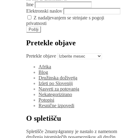
Ime
Elektronski naslov
Z nadaljevanjem se strinjate s pogoji
privatnosti
Pretekle objave
Pretekle objave
Afrika
Blog
Družinska doživetja
Izleti po Sloveniji
Nasveti za potovanja
Nekategorizirano
Potopisi
Resnične izpovedi
O spletišču
Spletišče 2many4granny je nastalo z namenom
druženja istomislečih posameznikov ali družin,