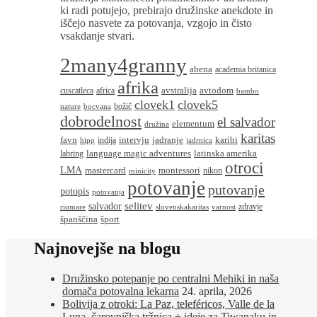
ki radi potujejo, prebirajo družinske anekdote in
iščejo nasvete za potovanja, vzgojo in čisto
vsakdanje stvari.
2many4granny
abena
academia britanica
afrika
avstralija
avtodom
cuscatleca
africa
bambo
clovek1
clovek5
božič
nature
bocvana
dobrodelnost
el salvador
elementum
družina
karitas
favn
intervju
jadranje
karibi
indija
hipp
jadrnica
language magic adventures
latinska amerika
labring
otroci
LMA
montessori
mastercard
nikon
minicity
potovanje
putovanje
potopis
potovanja
salvador
selitev
zdravje
riomare
slovenskakaritas
varnost
španščina
šport
Najnovejše na blogu
Družinsko potepanje po centralni Mehiki in naša
domača potovalna lekarna
24. aprila, 2026
Bolivija z otroki: La Paz, teleféricos, Valle de la
Luna, čarovniška tržnica + ideje za Tiwanaku in