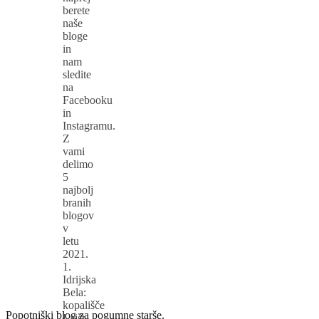
berete
naše
bloge
in
nam
sledite
na
Facebooku
in
Instagramu.
Z
vami
delimo
5
najbolj
branih
blogov
v
letu
2021.
1.
Idrijska
Bela:
kopališče
Popotniški blog za pogumne starše.
Lajšt