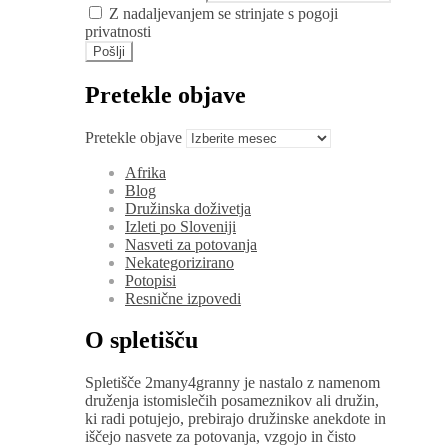
Z nadaljevanjem se strinjate s pogoji
privatnosti
Pretekle objave
Pretekle objave
Afrika
Blog
Družinska doživetja
Izleti po Sloveniji
Nasveti za potovanja
Nekategorizirano
Potopisi
Resnične izpovedi
O spletišču
Spletišče 2many4granny je nastalo z namenom
druženja istomislečih posameznikov ali družin,
ki radi potujejo, prebirajo družinske anekdote in
iščejo nasvete za potovanja, vzgojo in čisto