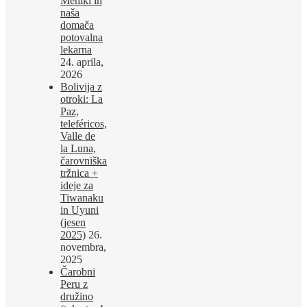
Mehiki in
naša
domača
potovalna
lekarna
24. aprila,
2026
Bolivija z
otroki: La
Paz,
teleféricos,
Valle de
la Luna,
čarovniška
tržnica +
ideje za
Tiwanaku
in Uyuni
(jesen
2025)
26.
novembra,
2025
Čarobni
Peru z
družino