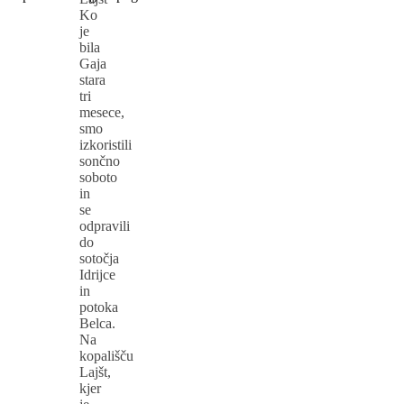
Ko
je
bila
Gaja
stara
tri
mesece,
smo
izkoristili
sončno
soboto
in
se
odpravili
do
sotočja
Idrijce
in
potoka
Belca.
Na
kopališču
Lajšt,
kjer