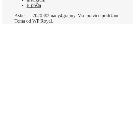
E-pošta
Ashe
2020 ®2many4granny. Vse pravice pridržane.
Tema od
WP Royal
.