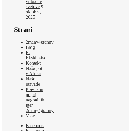
virtualne
svetove
9.
oktobra,
2025
Strani
2many4granny
Blog
E-
Ekskluzivc
Kontakt
Naša pot
v Afriko
Naše
razvade
Pravila in
pogoji
nagradnih
iger
2many4granny
Vlog
Facebook
Instagram