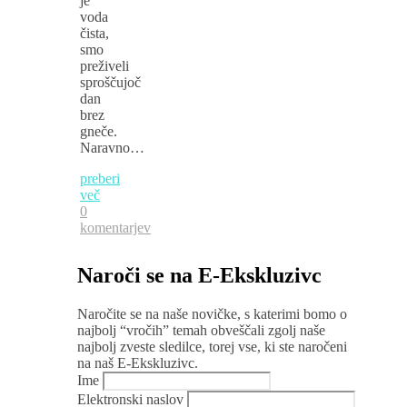
je
voda
čista,
smo
preživeli
sproščujoč
dan
brez
gneče.
Naravno…
preberi
več
0
komentarjev
Naroči se na E-Ekskluzivc
Naročite se na naše novičke, s katerimi bomo o
najbolj “vročih” temah obveščali zgolj naše
najbolj zveste sledilce, torej vse, ki ste naročeni
na naš E-Ekskluzivc.
Ime
Elektronski naslov