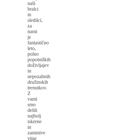
naši
bralci
in
sledilci,
za
nami
je
fantastično
leto,
polno
popotniških
doživljajev
in
nepozabnih
družinskih
trenutkov.
Z
vami
smo
delili
najbolj
iskrene
in
zanimive
vtise