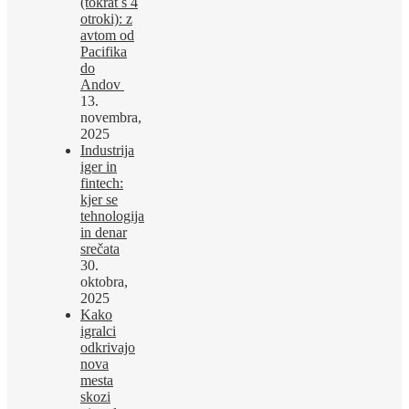
(tokrat s 4
otroki): z
avtom od
Pacifika
do
Andov
13.
novembra,
2025
Industrija
iger in
fintech:
kjer se
tehnologija
in denar
srečata
30.
oktobra,
2025
Kako
igralci
odkrivajo
nova
mesta
skozi