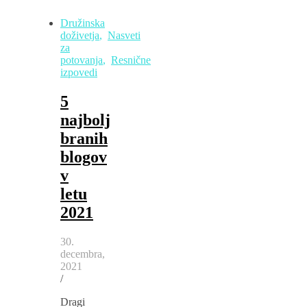
Družinska
doživetja
,
Nasveti
za
potovanja
,
Resnične
izpovedi
5
najbolj
branih
blogov
v
letu
2021
30.
decembra,
2021
/
Dragi