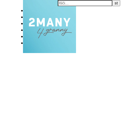
DOMOV
BLOG
VLOG
NAŠE RAZVADE
KONTAKT
E-EKSKLUZIVC