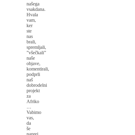
našega
vsakdana.
Hvala
vam,
ker
ste
nas
brali,
spremljali,
”všečkali”
naše
objave,
komentirali,
podprli
naš
dobrodelni
projekt
za
Afriko
…
Vabimo
vas,
da
še
naprej