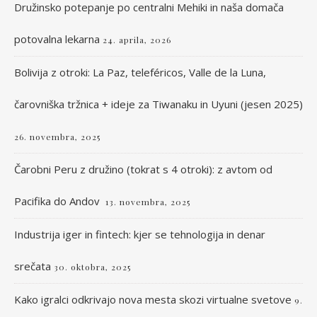
Družinsko potepanje po centralni Mehiki in naša domača
potovalna lekarna
24. aprila, 2026
Bolivija z otroki: La Paz, teleféricos, Valle de la Luna,
čarovniška tržnica + ideje za Tiwanaku in Uyuni (jesen 2025)
26. novembra, 2025
Čarobni Peru z družino (tokrat s 4 otroki): z avtom od
Pacifika do Andov
13. novembra, 2025
Industrija iger in fintech: kjer se tehnologija in denar
srečata
30. oktobra, 2025
Kako igralci odkrivajo nova mesta skozi virtualne svetove
9.