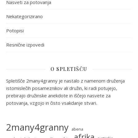
Nasveti za potovanja
Nekategorizirano
Potopisi
Resnične izpovedi
O SPLETIŠČU
Spletišče 2many4granny je nastalo z namenom druženja
istomislečih posameznikov ali družin, ki radi potujejo,
prebirajo družinske anekdote in iščejo nasvete za
potovanja, vzgojo in čisto vsakdanje stvari.
2many4granny
abena
afrika