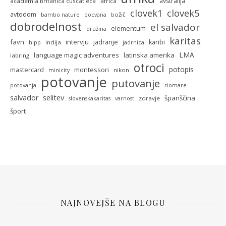
avstralija
academia britanica cuscatleca
africa
clovek5
clovek1
avtodom
božič
bambo nature
bocvana
dobrodelnost
el salvador
elementum
družina
karitas
favn
intervju
jadranje
karibi
indija
hipp
jadrnica
LMA
language magic adventures
latinska amerika
labring
otroci
potopis
montessori
mastercard
nikon
minicity
potovanje
putovanje
potovanja
riomare
selitev
salvador
španščina
zdravje
slovenskakaritas
varnost
šport
NAJNOVEJŠE NA BLOGU