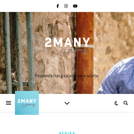
Popotniški blog za pogumne starše.
AFRIKA