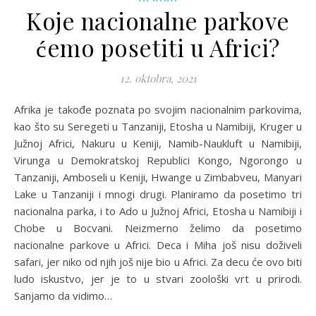
Koje nacionalne parkove
ćemo posetiti u Africi?
12. oktobra, 2021
Afrika je takođe poznata po svojim nacionalnim parkovima,
kao što su Seregeti u Tanzaniji, Etosha u Namibiji, Kruger u
Južnoj Africi, Nakuru u Keniji, Namib-Naukluft u Namibiji,
Virunga u Demokratskoj Republici Kongo, Ngorongo u
Tanzaniji, Amboseli u Keniji, Hwange u Zimbabveu, Manyari
Lake u Tanzaniji i mnogi drugi. Planiramo da posetimo tri
nacionalna parka, i to Ado u Južnoj Africi, Etosha u Namibiji i
Chobe u Bocvani. Neizmerno želimo da posetimo
nacionalne parkove u Africi. Deca i Miha još nisu doživeli
safari, jer niko od njih još nije bio u Africi. Za decu će ovo biti
ludo iskustvo, jer je to u stvari zoološki vrt u prirodi.
Sanjamo da vidimo…