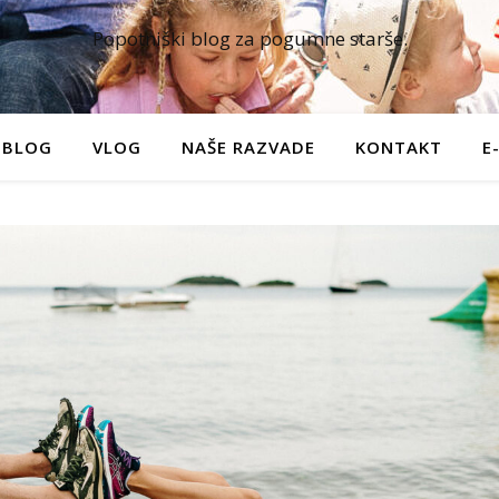
Popotniški blog za pogumne starše.
BLOG
VLOG
NAŠE RAZVADE
KONTAKT
E