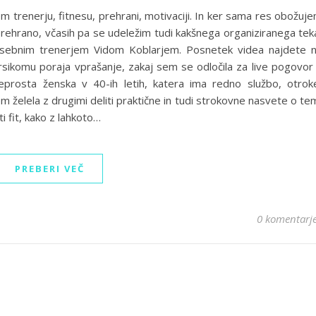
m trenerju, fitnesu, prehrani, motivaciji. In ker sama res obožuj
prehrano, včasih pa se udeležim tudi kakšnega organiziranega tek
osebnim trenerjem Vidom Koblarjem. Posnetek videa najdete 
komu poraja vprašanje, zakaj sem se odločila za live pogovor
prosta ženska v 40-ih letih, katera ima redno službo, otrok
sem želela z drugimi deliti praktične in tudi strokovne nasvete o te
ti fit, kako z lahkoto…
PREBERI VEČ
0 komentarj