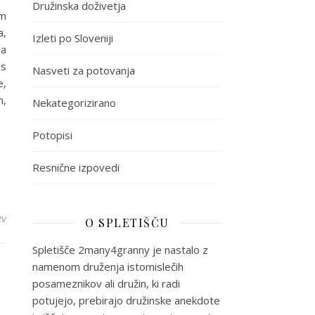
Družinska doživetja
em
a,
Izleti po Sloveniji
na
 s
Nasveti za potovanja
e,
m,
Nekategorizirano
Potopisi
Resnične izpovedi
ev
O SPLETIŠČU
Spletišče 2many4granny je nastalo z
namenom druženja istomislečih
posameznikov ali družin, ki radi
potujejo, prebirajo družinske anekdote