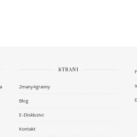
STRANI
I
ša
2many4granny
E
Blog
E-Ekskluzivc
Kontakt