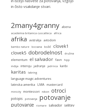
in iščejo nasvete za potovanja, vzgojo
in čisto vsakdanje stvari.
2many4granny
abena
academia britanica cuscatleca
africa
afrika
avstralija
avtodom
clovek1
božič
bambo nature
bocvana
dobrodelnost
clovek5
družina
el salvador
favn
elementum
hipp
intervju
jadranje
karibi
indija
jadrnica
karitas
labring
language magic adventures
LMA
latinska amerika
mastercard
otroci
montessori
nikon
minicity
potovanje
potopis
potovanja
putovanje
selitev
salvador
riomare