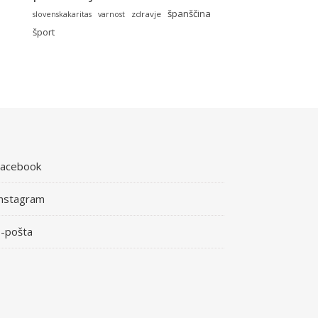
španščina
zdravje
slovenskakaritas
varnost
šport
Facebook
nstagram
-pošta