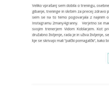
Veliko vprašanj sem dobila o treningu, osebne
gibanje, treninge in skrbim za precej zdravo 
sem se na to temo pogovarjala z najinim 
Instagramu 2many4granny. Verjetno se marsi
svojim trenerjem Vidom Koblarjem. Kot pre
družabno življenje, rada je in uživa življenje, 
kje se skrivajo mali ”palčki pomagalčki”, kako bi