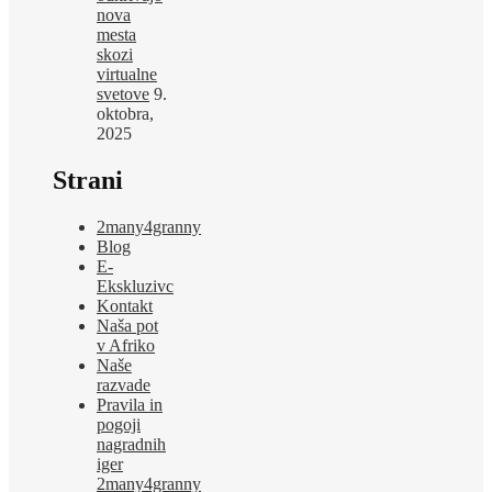
nova
mesta
skozi
virtualne
svetove
9.
oktobra,
2025
Strani
2many4granny
Blog
E-
Ekskluzivc
Kontakt
Naša pot
v Afriko
Naše
razvade
Pravila in
pogoji
nagradnih
iger
2many4granny