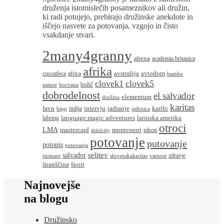
druženja istomislečih posameznikov ali družin,
ki radi potujejo, prebirajo družinske anekdote in
iščejo nasvete za potovanja, vzgojo in čisto
vsakdanje stvari.
2many4granny
abena
academia britanica
afrika
avstralija
avtodom
cuscatleca
africa
bambo
clovek1
clovek5
božič
nature
bocvana
dobrodelnost
el salvador
elementum
družina
karitas
favn
intervju
jadranje
karibi
indija
hipp
jadrnica
language magic adventures
latinska amerika
labring
otroci
LMA
montessori
mastercard
nikon
minicity
potovanje
putovanje
potopis
potovanja
salvador
selitev
zdravje
riomare
slovenskakaritas
varnost
španščina
šport
Najnovejše
na blogu
Družinsko