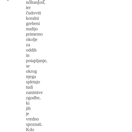
notranjost,
ter
čudoviti
koralni
grebeni
nudijo
primerno
okolje
za
oddih
in
potapljanje,
se
okrog
njega
spletajo
tudi
zanimive
zgodbe,
ki
jih
je
vredno
spoznati.
Kdo