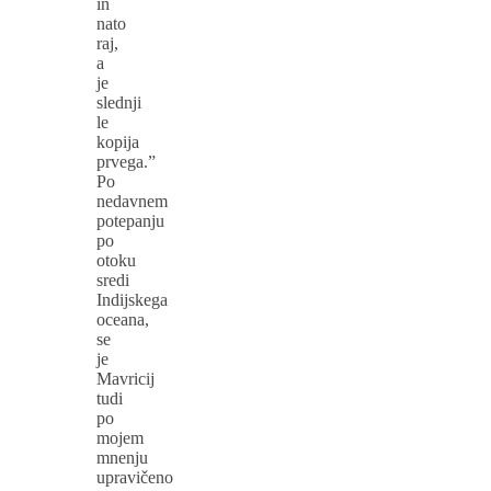
in
nato
raj,
a
je
slednji
le
kopija
prvega.”
Po
nedavnem
potepanju
po
otoku
sredi
Indijskega
oceana,
se
je
Mavricij
tudi
po
mojem
mnenju
upravičeno