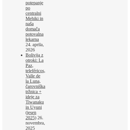
potepanje
po
centralni
Mehiki in
naša
domača
potovalna
lekarna
24. aprila,
2026
Bolivija z
otroki: La
Paz,
teleféricos,
Valle de
la Luna,
čarovniška
tržnica +
ideje za
Tiwanaku
in Uyuni
(jesen
2025)
26.
novembra,
2025