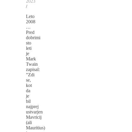
2023
/
Leto
2008
…
Pred
dobrimi
sto
leti
je
Mark
Twain
zapisal:
”Zdi
se,
kot
da
je
bil
najprej
ustvarjen
Mavricij
(ali
Mauritius)