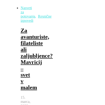
Nasveti
za
potovanja
,
Resnične
izpovedi
Za
avanturiste,
filateliste
ali
zaljubljence?
Mavricij
–
svet
v
malem
15.
marca,