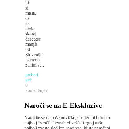
bi
si
mislil,
da
je
otok,
skoraj
desetkrat
manjši
od
Slovenije
izjemno
zanimiv…
preberi
več
0
komentarjev
Naroči se na E-Ekskluzivc
Naročite se na naše novičke, s katerimi bomo o
najbolj “vročih” temah obveščali zgolj naše
najbolj zveste sledilce, torej vse, ki ste naročeni