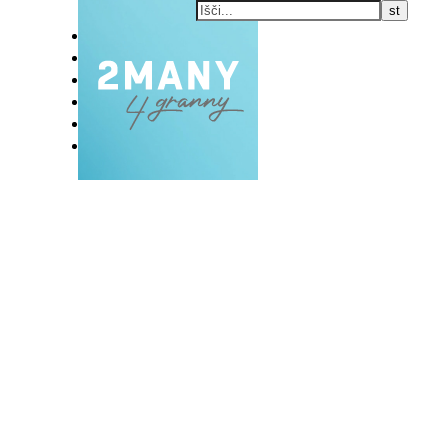
DOMOV
BLOG
VLOG
NAŠE RAZVADE
KONTAKT
E-EKSKLUZIVC