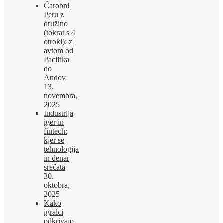
Čarobni
Peru z
družino
(tokrat s 4
otroki): z
avtom od
Pacifika
do
Andov
13.
novembra,
2025
Industrija
iger in
fintech:
kjer se
tehnologija
in denar
srečata
30.
oktobra,
2025
Kako
igralci
odkrivajo