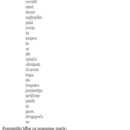
uvrstil
med
deset
najlepših
plaž
sveta
in
krajev,
ki
se
jih
splača
obiskati.
Zraven
tega,
da
tropsko
podnebje,
peščene
plaže
in
gore,
dvigajoče
se
v
Popotniški blog za pogumne starše.