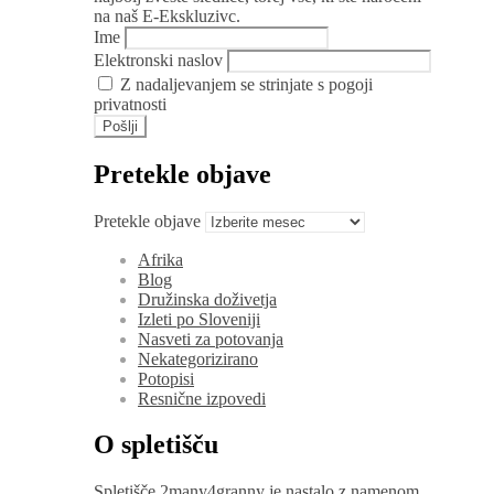
na naš E-Ekskluzivc.
Ime
Elektronski naslov
Z nadaljevanjem se strinjate s pogoji
privatnosti
Pretekle objave
Pretekle objave
Afrika
Blog
Družinska doživetja
Izleti po Sloveniji
Nasveti za potovanja
Nekategorizirano
Potopisi
Resnične izpovedi
O spletišču
Spletišče 2many4granny je nastalo z namenom