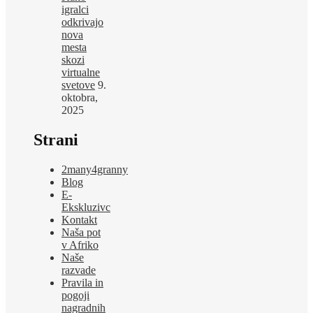
igralci
odkrivajo
nova
mesta
skozi
virtualne
svetove
9.
oktobra,
2025
Strani
2many4granny
Blog
E-
Ekskluzivc
Kontakt
Naša pot
v Afriko
Naše
razvade
Pravila in
pogoji
nagradnih