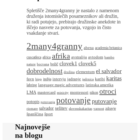
Spletišče 2many4granny je nastalo z namenom
druženja istomislečih posameznikov ali družin,
ki radi potujejo, prebirajo družinske anekdote in
iščejo nasvete za potovanja, vzgojo in čisto
vsakdanje stvari.
2many4granny
abena
academia britanica
afrika
avstralija
avtodom
cuscatleca
africa
bambo
clovek1
clovek5
božič
nature
bocvana
dobrodelnost
el salvador
elementum
družina
karitas
favn
intervju
jadranje
karibi
indija
hipp
jadrnica
language magic adventures
latinska amerika
labring
otroci
LMA
montessori
mastercard
nikon
minicity
potovanje
putovanje
potopis
potovanja
salvador
selitev
zdravje
riomare
slovenskakaritas
varnost
španščina
šport
Najnovejše
na blogu