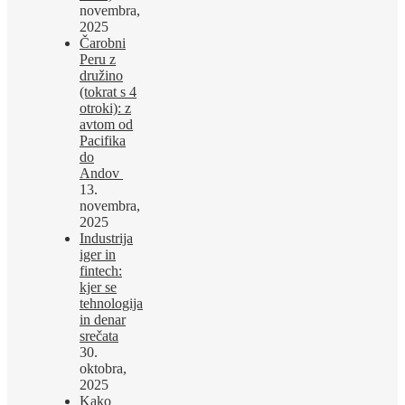
novembra,
2025
Čarobni
Peru z
družino
(tokrat s 4
otroki): z
avtom od
Pacifika
do
Andov
13.
novembra,
2025
Industrija
iger in
fintech:
kjer se
tehnologija
in denar
srečata
30.
oktobra,
2025
Kako