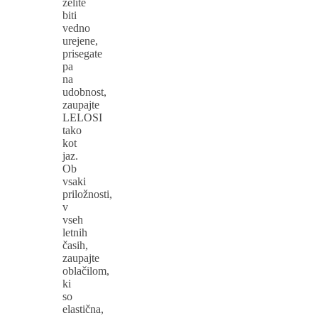
želite
biti
vedno
urejene,
prisegate
pa
na
udobnost,
zaupajte
LELOSI
tako
kot
jaz.
Ob
vsaki
priložnosti,
v
vseh
letnih
časih,
zaupajte
oblačilom,
ki
so
elastična,