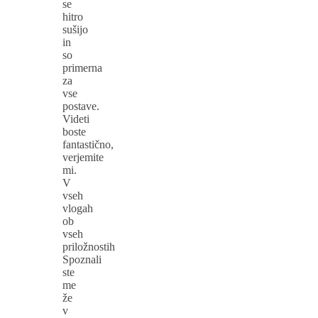
se
hitro
sušijo
in
so
primerna
za
vse
postave.
Videti
boste
fantastično,
verjemite
mi.
V
vseh
vlogah
ob
vseh
priložnostih
Spoznali
ste
me
že
v