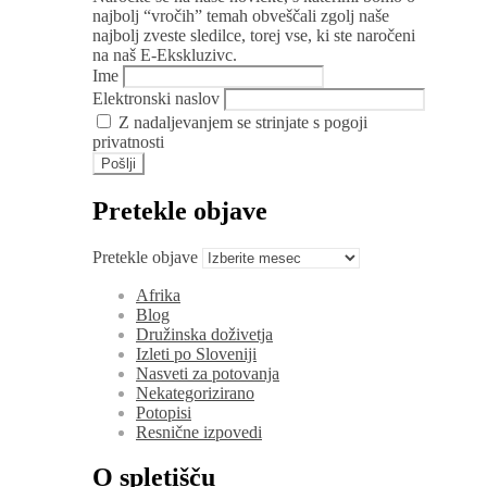
najbolj “vročih” temah obveščali zgolj naše
najbolj zveste sledilce, torej vse, ki ste naročeni
na naš E-Ekskluzivc.
Ime
Elektronski naslov
Z nadaljevanjem se strinjate s pogoji
privatnosti
Pretekle objave
Pretekle objave
Afrika
Blog
Družinska doživetja
Izleti po Sloveniji
Nasveti za potovanja
Nekategorizirano
Potopisi
Resnične izpovedi
O spletišču