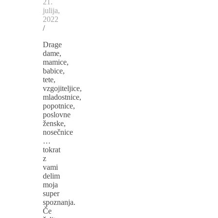
21.
julija,
2022
/
Drage
dame,
mamice,
babice,
tete,
vzgojiteljice,
mladostnice,
popotnice,
poslovne
ženske,
nosečnice
…
tokrat
z
vami
delim
moja
super
spoznanja.
Če