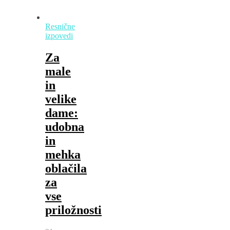
Resnične
izpovedi
Za
male
in
velike
dame:
udobna
in
mehka
oblačila
za
vse
priložnosti