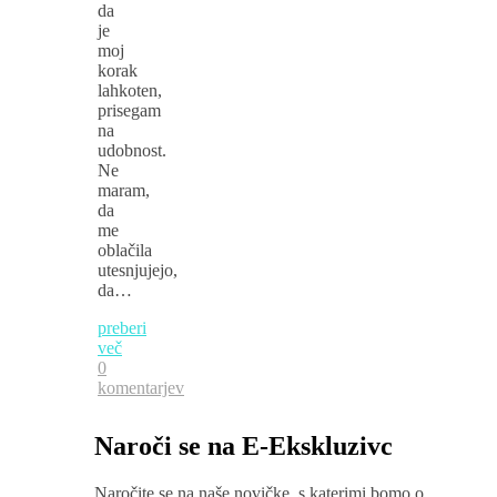
da
je
moj
korak
lahkoten,
prisegam
na
udobnost.
Ne
maram,
da
me
oblačila
utesnjujejo,
da…
preberi
več
0
komentarjev
Naroči se na E-Ekskluzivc
Naročite se na naše novičke, s katerimi bomo o