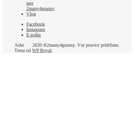
iger
2many4granny
Vlog
Facebook
Instagram
E-pošta
Ashe
2020 ®2many4granny. Vse pravice pridržane.
Tema od
WP Royal
.