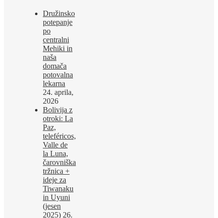
Družinsko
potepanje
po
centralni
Mehiki in
naša
domača
potovalna
lekarna
24. aprila,
2026
Bolivija z
otroki: La
Paz,
teleféricos,
Valle de
la Luna,
čarovniška
tržnica +
ideje za
Tiwanaku
in Uyuni
(jesen
2025)
26.