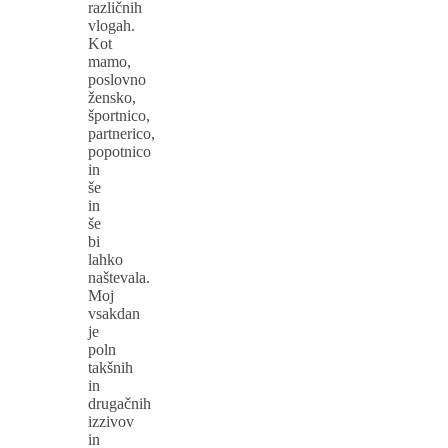
različnih
vlogah.
Kot
mamo,
poslovno
žensko,
športnico,
partnerico,
popotnico
in
še
in
še
bi
lahko
naštevala.
Moj
vsakdan
je
poln
takšnih
in
drugačnih
izzivov
in