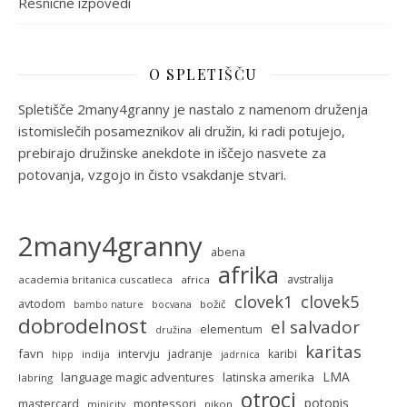
Resnične izpovedi
O SPLETIŠČU
Spletišče 2many4granny je nastalo z namenom druženja
istomislečih posameznikov ali družin, ki radi potujejo,
prebirajo družinske anekdote in iščejo nasvete za
potovanja, vzgojo in čisto vsakdanje stvari.
2many4granny
abena
afrika
avstralija
academia britanica cuscatleca
africa
clovek5
clovek1
avtodom
božič
bambo nature
bocvana
dobrodelnost
el salvador
elementum
družina
karitas
favn
intervju
jadranje
karibi
indija
hipp
jadrnica
LMA
language magic adventures
latinska amerika
labring
otroci
potopis
montessori
mastercard
nikon
minicity