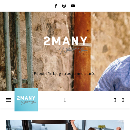
Popotniški blog za pogumne starše.