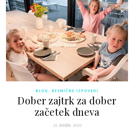
,
BLOG
RESNIČNE IZPOVEDI
Dober zajtrk za dober
začetek dneva
15. junija, 2022