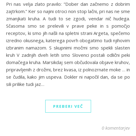
Pri nas velja zlato pravilo: ”Dober dan začnemo z dobrim
zajtrkom.” Ker so najini otroci non stop lačni, pri nas ne sme
zmanjkati kruha. A tudi to se zgodi, vendar nič hudega.
Sčasoma smo se prelevili v prave peke in s pomočjo
receptov, ki smo jih našli na spletni strani Argeta, spečemo
izredno okusnega, katerega povrh obogatimo tudi njihovim
izbranim namazom. S skupnimi močmi smo spekli slasten
kruh V zadnjih dveh letih smo Slovenci postali odlični peki
domačega kruha. Marsikdaj sem občudovala objave kruhov,
pripravljenih z drožmi, brez kvasa, iz polnozrnate moke … in
se čudila, kako jim uspeva. Dokler ni napočil dan, da se po
sili prilike tudi jaz…
PREBERI VEČ
0 komentarjev