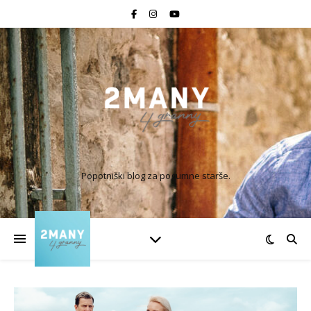
Popotniški blog za pogumne starše.