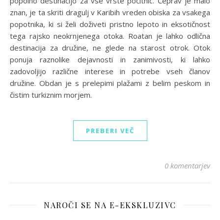
popolno destinacijo za vse vrste počitnic. Čeprav je malo
znan, je ta skriti dragulj v Karibih vreden obiska za vsakega
popotnika, ki si želi doživeti pristno lepoto in eksotičnost
tega rajsko neokrnjenega otoka. Roatan je lahko odlična
destinacija za družine, ne glede na starost otrok. Otok
ponuja raznolike dejavnosti in zanimivosti, ki lahko
zadovoljijo različne interese in potrebe vseh članov
družine. Obdan je s prelepimi plažami z belim peskom in
čistim turkiznim morjem.
PREBERI VEČ
0 komentarjev
NAROČI SE NA E-EKSKLUZIVC