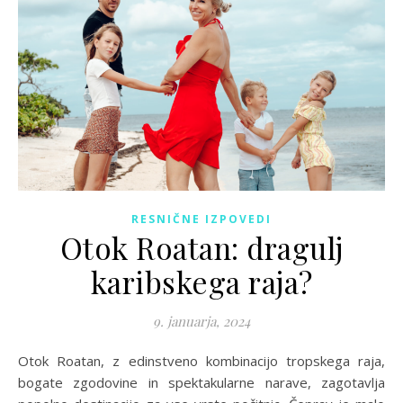
RESNIČNE IZPOVEDI
Otok Roatan: dragulj
karibskega raja?
9. januarja, 2024
Otok Roatan, z edinstveno kombinacijo tropskega raja,
bogate zgodovine in spektakularne narave, zagotavlja