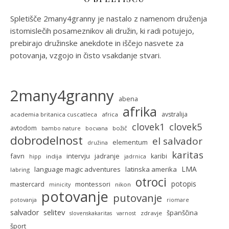
Spletišče 2many4granny je nastalo z namenom druženja
istomislečih posameznikov ali družin, ki radi potujejo,
prebirajo družinske anekdote in iščejo nasvete za
potovanja, vzgojo in čisto vsakdanje stvari.
2many4granny
abena
afrika
avstralija
academia britanica cuscatleca
africa
clovek5
clovek1
avtodom
božič
bambo nature
bocvana
dobrodelnost
el salvador
elementum
družina
karitas
favn
intervju
jadranje
karibi
indija
hipp
jadrnica
LMA
language magic adventures
latinska amerika
labring
otroci
potopis
montessori
mastercard
nikon
minicity
potovanje
putovanje
potovanja
riomare
selitev
salvador
španščina
zdravje
slovenskakaritas
varnost
šport