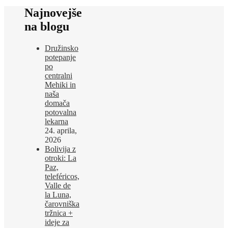
Najnovejše
na blogu
Družinsko
potepanje
po
centralni
Mehiki in
naša
domača
potovalna
lekarna
24. aprila,
2026
Bolivija z
otroki: La
Paz,
teleféricos,
Valle de
la Luna,
čarovniška
tržnica +
ideje za