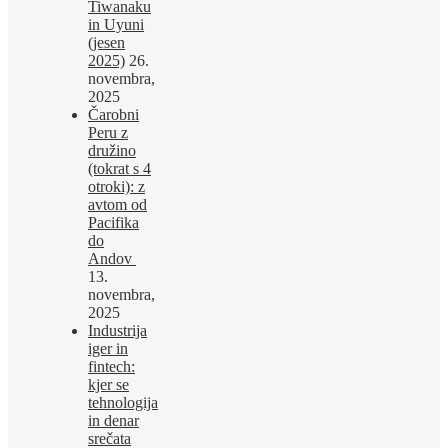
Tiwanaku
in Uyuni
(jesen
2025)
26.
novembra,
2025
Čarobni
Peru z
družino
(tokrat s 4
otroki): z
avtom od
Pacifika
do
Andov
13.
novembra,
2025
Industrija
iger in
fintech:
kjer se
tehnologija
in denar
srečata