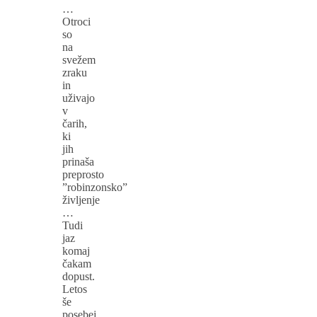
…
Otroci
so
na
svežem
zraku
in
uživajo
v
čarih,
ki
jih
prinaša
preprosto
”robinzonsko”
življenje
…
Tudi
jaz
komaj
čakam
dopust.
Letos
še
posebej,