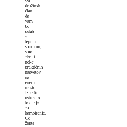
vsi
družinski
člani,
da
vam
bo
ostalo
v
lepem
spominu,
smo
zbrali
nekaj
praktičnih
nasvetov
na
enem
mestu.
Izberite
ustrezno
lokacijo
za
kampiranje.
Če
želite,