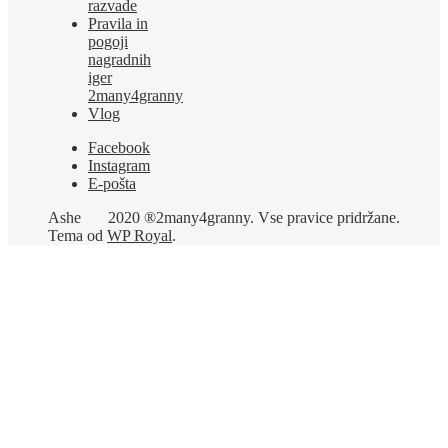
razvade
Pravila in
pogoji
nagradnih
iger
2many4granny
Vlog
Facebook
Instagram
E-pošta
Ashe
2020 ®2many4granny. Vse pravice pridržane.
Tema od
WP Royal
.