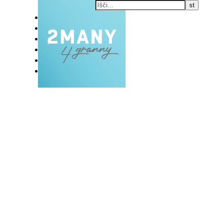
DOMOV
BLOG
VLOG
NAŠE RAZVADE
KONTAKT
E-EKSKLUZIVC