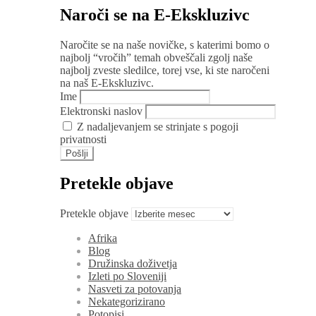
Naroči se na E-Ekskluzivc
Naročite se na naše novičke, s katerimi bomo o
najbolj “vročih” temah obveščali zgolj naše
najbolj zveste sledilce, torej vse, ki ste naročeni
na naš E-Ekskluzivc.
Ime
Elektronski naslov
Z nadaljevanjem se strinjate s pogoji
privatnosti
Pretekle objave
Pretekle objave
Afrika
Blog
Družinska doživetja
Izleti po Sloveniji
Nasveti za potovanja
Nekategorizirano
Potopisi