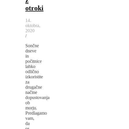
z
otroki
14.
oktobra,
2020
/
Sončne
dneve
in
počitnice
lahko
odlično
izkoristite
za
drugačne
načine
dopustovanja
ob
morju.
Predlagamo
vam,
da
se