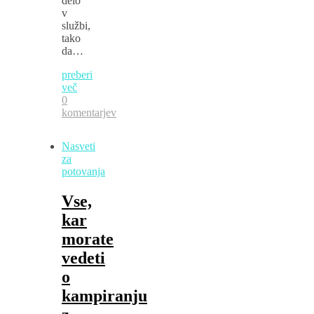
delo
v
službi,
tako
da…
preberi
več
0
komentarjev
Nasveti
za
potovanja
Vse,
kar
morate
vedeti
o
kampiranju