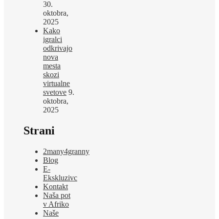
30.
oktobra,
2025
Kako
igralci
odkrivajo
nova
mesta
skozi
virtualne
svetove
9.
oktobra,
2025
Strani
2many4granny
Blog
E-
Ekskluzivc
Kontakt
Naša pot
v Afriko
Naše