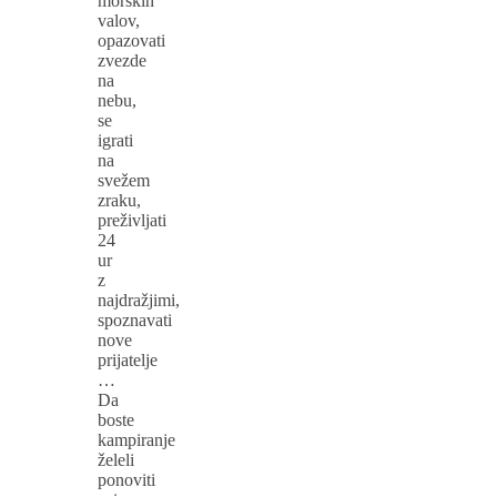
morskih
valov,
opazovati
zvezde
na
nebu,
se
igrati
na
svežem
zraku,
preživljati
24
ur
z
najdražjimi,
spoznavati
nove
prijatelje
…
Da
boste
kampiranje
želeli
ponoviti