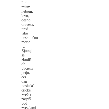
Pod
milim
nebom,
levo,
desno
drevesa,
pred
tabo
neskončno
morje
…
Zjutraj
se
zbudiš
ob
ptičjem
petju,
čez
dan
poslušaš
čričke,
zvečer
zaspiš
pod
zvezdami