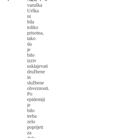
varuška
Urška
ni
bila
toliko
prisotna,
tako
da
je
bilo
izziv
usklajevati
družbene
in
službene
obveznosti.
Po
epidemiji
je
bilo
treba
zelo
poprijeti
za