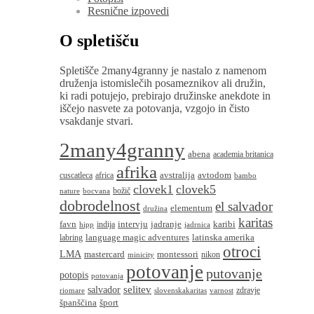
Resnične izpovedi
O spletišču
Spletišče 2many4granny je nastalo z namenom
druženja istomislečih posameznikov ali družin,
ki radi potujejo, prebirajo družinske anekdote in
iščejo nasvete za potovanja, vzgojo in čisto
vsakdanje stvari.
2many4granny
abena
academia britanica
afrika
avstralija
avtodom
cuscatleca
africa
bambo
clovek1
clovek5
božič
nature
bocvana
dobrodelnost
el salvador
elementum
družina
karitas
favn
intervju
jadranje
karibi
indija
hipp
jadrnica
language magic adventures
latinska amerika
labring
otroci
LMA
montessori
mastercard
nikon
minicity
potovanje
putovanje
potopis
potovanja
salvador
selitev
zdravje
riomare
slovenskakaritas
varnost
španščina
šport