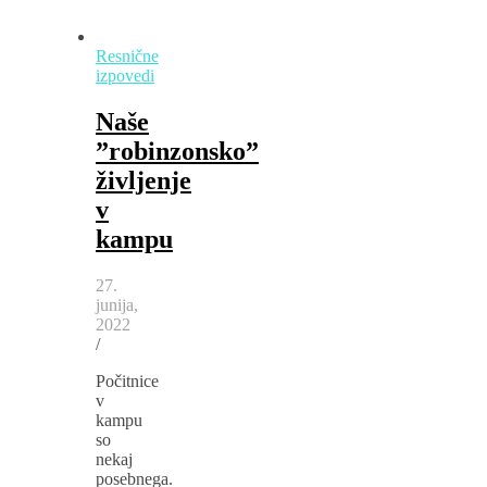
Resnične
izpovedi
Naše
”robinzonsko”
življenje
v
kampu
27.
junija,
2022
/
Počitnice
v
kampu
so
nekaj
posebnega.