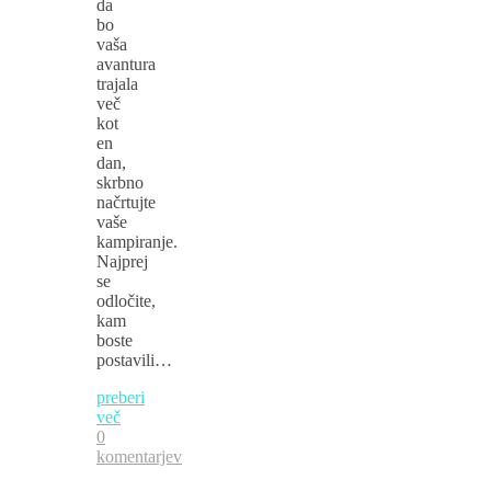
da
bo
vaša
avantura
trajala
več
kot
en
dan,
skrbno
načrtujte
vaše
kampiranje.
Najprej
se
odločite,
kam
boste
postavili…
preberi
več
0
komentarjev