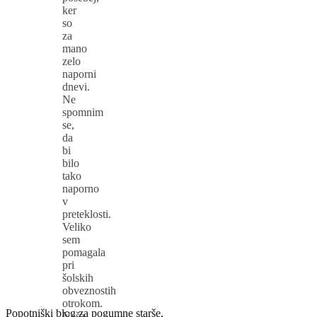
ker
so
za
mano
zelo
naporni
dnevi.
Ne
spomnim
se,
da
bi
bilo
tako
naporno
v
preteklosti.
Veliko
sem
pomagala
pri
šolskih
obveznostih
otrokom.
Popotniški blog za pogumne starše.
Naša