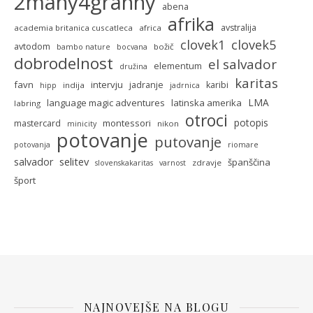
2many4granny
abena
afrika
avstralija
academia britanica cuscatleca
africa
clovek5
clovek1
avtodom
božič
bambo nature
bocvana
dobrodelnost
el salvador
elementum
družina
karitas
favn
intervju
jadranje
karibi
indija
hipp
jadrnica
LMA
language magic adventures
latinska amerika
labring
otroci
potopis
montessori
mastercard
nikon
minicity
potovanje
putovanje
potovanja
riomare
selitev
salvador
španščina
zdravje
slovenskakaritas
varnost
šport
NAJNOVEJŠE NA BLOGU