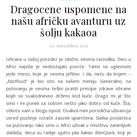
Dragocene uspomene na
našu afričku avanturu uz
šolju kakaoa
10. novembra, 2021
Ishrana u našoj porodici je obično veoma raznolika. Deci u
Africi najviše je nedostajalo povrće. Tamo se uglavnom
jede meso, koje je veoma jeftino. I da, neću da krijem –
„fastfood” je bio isto na našem meniju. Generalno, na
putovanju je veoma teško pratiti principe zdrave ishrane
kojih se svakodnevno držimo kod kuće. Drago mi je što
smo i mi poneli sa sobom nešto jako dobro od kuće. Šta,
otkriću vam u blogu ispod. Ovakva mini porodična uživancija
usred pustinje ostaće zauvek upamćena. Slatka poslastica
na putovanju Iako smo u Africi uživali u mnoštvu zanimljivih
slatkiša, deca su radije ujutru pila kakao BenQuick, koji je