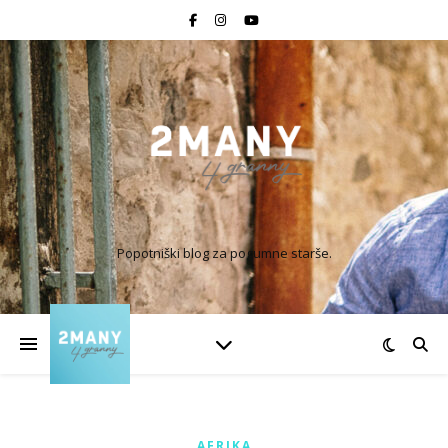
Popotniški blog za pogumne starše.
AFRIKA