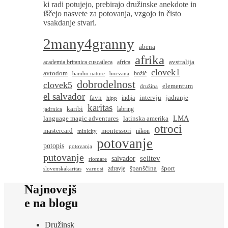
ki radi potujejo, prebirajo družinske anekdote in
iščejo nasvete za potovanja, vzgojo in čisto
vsakdanje stvari.
2many4granny
abena
afrika
avstralija
academia britanica cuscatleca
africa
clovek1
avtodom
božič
bambo nature
bocvana
dobrodelnost
clovek5
elementum
družina
el salvador
favn
intervju
jadranje
indija
hipp
karitas
karibi
labring
jadrnica
language magic adventures
latinska amerika
LMA
otroci
montessori
mastercard
nikon
minicity
potovanje
potopis
potovanja
putovanje
salvador
selitev
riomare
španščina
šport
zdravje
slovenskakaritas
varnost
Najnovejš
e na blogu
Družinsk