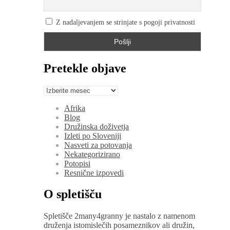
Z nadaljevanjem se strinjate s pogoji privatnosti
Pretekle objave
Pretekle
objave
Afrika
Blog
Družinska doživetja
Izleti po Sloveniji
Nasveti za potovanja
Nekategorizirano
Potopisi
Resnične izpovedi
O spletišču
Spletišče 2many4granny je nastalo z namenom
druženja istomislečih posameznikov ali družin,