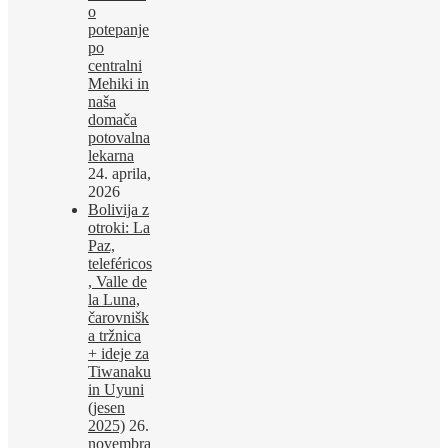
o
potepanje
po
centralni
Mehiki in
naša
domača
potovalna
lekarna
24. aprila,
2026
Bolivija z
otroki: La
Paz,
teleféricos
, Valle de
la Luna,
čarovnišk
a tržnica
+ ideje za
Tiwanaku
in Uyuni
(jesen
2025)
26.
novembra