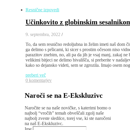
Resnične izpovedi
Učinkovito z globinskim sesalniko
9. septembra, 2022
/
To, da sem resnično redoljubna in želim imeti naš dom čis
ga delimo s pršicami, ki sicer s prostim očesom niso vid
parazitov znebim, no, ali pa da jih je vsaj manj, zakaj ne
velikimi bitjeci ne delimo bivališča, si preberite v nadalj
kako so dejansko videti, sem se zgrozila. Imajo osem nog 
preberi več
0 komentarjev
Naroči se na E-Ekskluzivc
Naročite se na naše novičke, s katerimi bomo o
najbolj “vročih” temah obveščali zgolj naše
najbolj zveste sledilce, torej vse, ki ste naročeni
na naš E-Ekskluzivc.
Ime