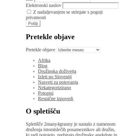
Elektronski naslov
Z nadaljevanjem se strinjate s pogoji
privatnosti
Pretekle objave
Pretekle objave
Afrika
Blog
Družinska doživetja
Izleti po Sloveniji
Nasveti za potovanja
Nekategorizirano
Potopisi
Resnične izpovedi
O spletišču
Spletišče 2many4granny je nastalo z namenom
druženja istomislečih posameznikov ali družin,
ki radi potujejo, prebirajo družinske anekdote in