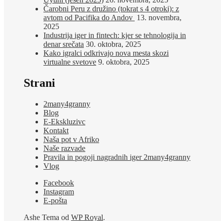
Čarobni Peru z družino (tokrat s 4 otroki): z
avtom od Pacifika do Andov
13. novembra,
2025
Industrija iger in fintech: kjer se tehnologija in
denar srečata
30. oktobra, 2025
Kako igralci odkrivajo nova mesta skozi
virtualne svetove
9. oktobra, 2025
Strani
2many4granny
Blog
E-Ekskluzivc
Kontakt
Naša pot v Afriko
Naše razvade
Pravila in pogoji nagradnih iger 2many4granny
Vlog
Facebook
Instagram
E-pošta
Ashe Tema od
WP Royal
.