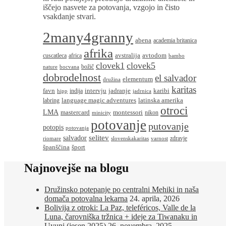
iščejo nasvete za potovanja, vzgojo in čisto
vsakdanje stvari.
2many4granny
abena
academia britanica
afrika
avstralija
avtodom
cuscatleca
africa
bambo
clovek1
clovek5
božič
nature
bocvana
dobrodelnost
el salvador
elementum
družina
karitas
favn
intervju
jadranje
karibi
indija
hipp
jadrnica
language magic adventures
latinska amerika
labring
otroci
LMA
montessori
mastercard
nikon
minicity
potovanje
putovanje
potopis
potovanja
salvador
selitev
zdravje
riomare
slovenskakaritas
varnost
španščina
šport
Najnovejše na blogu
Družinsko potepanje po centralni Mehiki in naša
domača potovalna lekarna
24. aprila, 2026
Bolivija z otroki: La Paz, teleféricos, Valle de la
Luna, čarovniška tržnica + ideje za Tiwanaku in
Uyuni (jesen 2025)
26. novembra, 2025