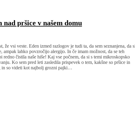
m nad pršice v našem domu
t, že vsi veste. Eden izmed razlogov je tudi ta, da sem seznanjena, da s
ne, ampak lahko povzročijo alergijo. In če imam možnost, da se teh
 bi redno čistila naše hiše! Kaj vse počnem, da si s temi mikroskopsko
evanju. Ko sem pred leti zasledila prispevek o tem, kakšne so pršice in
in so videti kot najbolj grozni pajki…