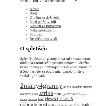
Pretekle objave
Afrika
Blog
Družinska doživetja
Izleti po Sloveniji
Nasveti za potovanja
Nekategorizirano
Potopisi
Resnične izpovedi
O spletišču
Spletišče 2many4granny je nastalo z namenom
druženja istomislečih posameznikov ali družin,
ki radi potujejo, prebirajo družinske anekdote in
iščejo nasvete za potovanja, vzgojo in čisto
vsakdanje stvari.
2many4granny
abena
academia britanica
afrika
avstralija
avtodom
cuscatleca
africa
bambo
clovek1
clovek5
božič
nature
bocvana
dobrodelnost
el salvador
elementum
družina