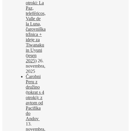
otroki: La
Paz,
teleféricos,
Valle de
la Luna,
čarovniška
tržnica +
ideje za
Tiwanaku
in Uyuni
(jesen
2025)
26.
novembra,
2025
Čarobni
Peru z
družino
(tokrat s 4
otroki): z
avtom od
Pacifika
do
Andov
13.
novembra,