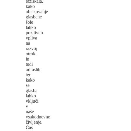
raziskala,
kako
obiskovanje
glasbene
šole
lahko
pozitivno
vpliva
na
razvoj
otrok
in
tudi
odraslih
ter
kako
se
glasba
lahko
vključi
v
naše
vsakodnevno
življenje.
Čas