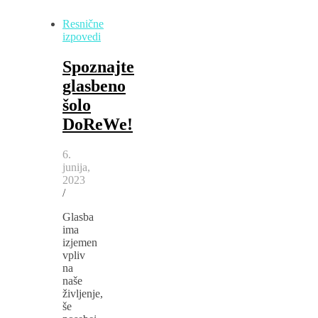
Resnične
izpovedi
Spoznajte
glasbeno
šolo
DoReWe!
6.
junija,
2023
/
Glasba
ima
izjemen
vpliv
na
naše
življenje,
še