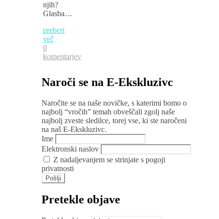
njih?
Glasba…
preberi
več
0
komentarjev
Naroči se na E-Ekskluzivc
Naročite se na naše novičke, s katerimi bomo o
najbolj “vročih” temah obveščali zgolj naše
najbolj zveste sledilce, torej vse, ki ste naročeni
na naš E-Ekskluzivc.
Ime
Elektronski naslov
Z nadaljevanjem se strinjate s pogoji
privatnosti
Pretekle objave