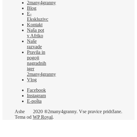
2many4granny
Blog
E-
Ekskluzivc
Kontakt
Naša pot
v Afriko
Naše
razvade
Pravila in
pogoji
nagradnih
iger
2many4granny
Vlog
Facebook
Instagram
E-pošta
Ashe
2020 ®2many4granny. Vse pravice pridržane.
Tema od
WP Royal
.