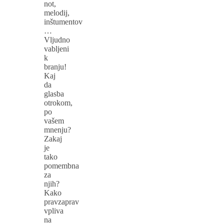
not,
melodij,
inštumentov
…
Vljudno
vabljeni
k
branju!
Kaj
da
glasba
otrokom,
po
vašem
mnenju?
Zakaj
je
tako
pomembna
za
njih?
Kako
pravzaprav
vpliva
na