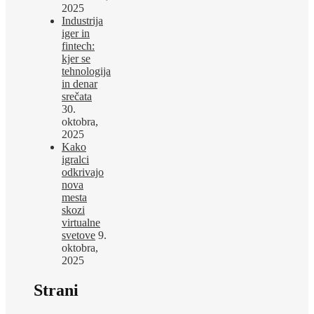
2025
Industrija
iger in
fintech:
kjer se
tehnologija
in denar
srečata
30.
oktobra,
2025
Kako
igralci
odkrivajo
nova
mesta
skozi
virtualne
svetove
9.
oktobra,
2025
Strani