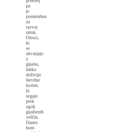
posebej
pa
je
pomembna
za
razvoj
otrok.
Otroci,
ki
se
ukvarjajo
z
glasbo,
lahko
doživijo
številne
koristi,
ki
segajo
prek
zgolj
glasbenih
veščin.
Danes
bom