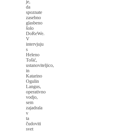
je,
da
spoznate
zasebno
glasbeno
šolo
DoReWe.
V
intervjuju
s
Heleno
Tošić,
ustanoviteljico,
in
Katarino
Ogulin
Langus,
operativno
vodjo,
sem
zajadrala
v
ta
čudoviti
svet