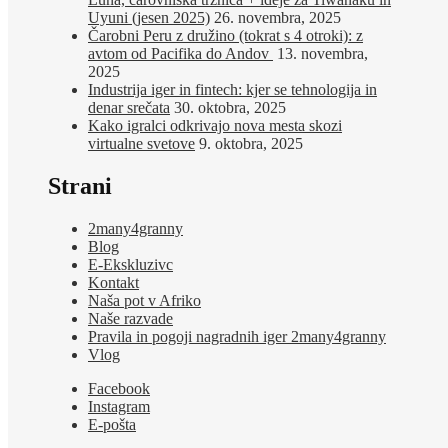
Uyuni (jesen 2025)
26. novembra, 2025
Čarobni Peru z družino (tokrat s 4 otroki): z
avtom od Pacifika do Andov
13. novembra,
2025
Industrija iger in fintech: kjer se tehnologija in
denar srečata
30. oktobra, 2025
Kako igralci odkrivajo nova mesta skozi
virtualne svetove
9. oktobra, 2025
Strani
2many4granny
Blog
E-Ekskluzivc
Kontakt
Naša pot v Afriko
Naše razvade
Pravila in pogoji nagradnih iger 2many4granny
Vlog
Facebook
Instagram
E-pošta