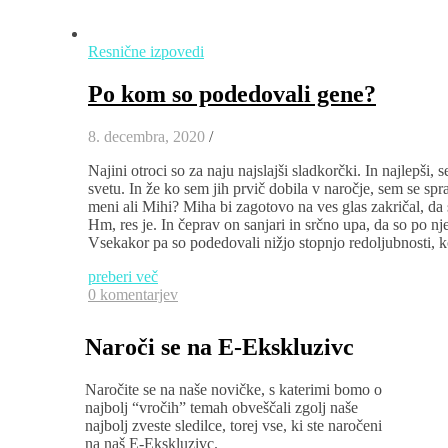
Resnične izpovedi
Po kom so podedovali gene?
8. decembra, 2020
/
Najini otroci so za naju najslajši sladkorčki. In najlepši,
svetu. In že ko sem jih prvič dobila v naročje, sem se 
meni ali Mihi? Miha bi zagotovo na ves glas zakričal, da
Hm, res je. In čeprav on sanjari in srčno upa, da so po nj
Vsekakor pa so podedovali nižjo stopnjo redoljubnosti, 
preberi več
0 komentarjev
Naroči se na E-Ekskluzivc
Naročite se na naše novičke, s katerimi bomo o
najbolj “vročih” temah obveščali zgolj naše
najbolj zveste sledilce, torej vse, ki ste naročeni
na naš E-Ekskluzivc.