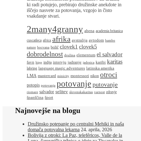
ki radi potujejo, prebirajo družinske anekdote in
iščejo nasvete za potovanja, vzgojo in čisto
vsakdanje stvari.
2many4granny
abena
academia britanica
afrika
avstralija
avtodom
cuscatleca
africa
bambo
clovek1
clovek5
božič
nature
bocvana
dobrodelnost
el salvador
elementum
družina
karitas
favn
intervju
jadranje
karibi
indija
hipp
jadrnica
language magic adventures
latinska amerika
labring
otroci
LMA
montessori
mastercard
nikon
minicity
potovanje
putovanje
potopis
potovanja
salvador
selitev
zdravje
riomare
slovenskakaritas
varnost
španščina
šport
Najnovejše na blogu
Družinsko potepanje po centralni Mehiki in naša
domača potovalna lekarna
24. aprila, 2026
Bolivija z otroki: La Paz, teleféricos, Valle de la
Luna, čarovniška tržnica + ideje za Tiwanaku in