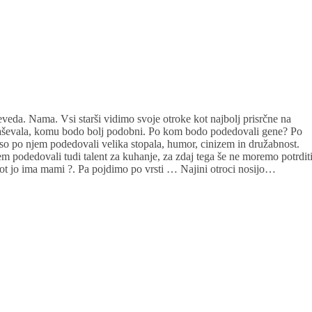
 seveda. Nama. Vsi starši vidimo svoje otroke kot najbolj prisrčne na
spraševala, komu bodo bolj podobni. Po kom bodo podedovali gene? Po
 so po njem podedovali velika stopala, humor, cinizem in družabnost.
em podedovali tudi talent za kuhanje, za zdaj tega še ne moremo potrditi
kot jo ima mami ?. Pa pojdimo po vrsti … Najini otroci nosijo…