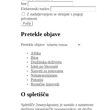
Ime
Elektronski naslov
Z nadaljevanjem se strinjate s pogoji
privatnosti
Pretekle objave
Pretekle objave
Afrika
Blog
Družinska doživetja
Izleti po Sloveniji
Nasveti za potovanja
Nekategorizirano
Potopisi
Resnične izpovedi
O spletišču
Spletišče 2many4granny je nastalo z namenom
druženja istomislečih posameznikov ali družin,