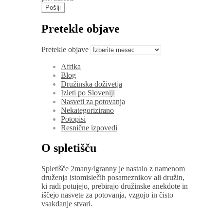
Pretekle objave
Pretekle objave
Afrika
Blog
Družinska doživetja
Izleti po Sloveniji
Nasveti za potovanja
Nekategorizirano
Potopisi
Resnične izpovedi
O spletišču
Spletišče 2many4granny je nastalo z namenom
druženja istomislečih posameznikov ali družin,
ki radi potujejo, prebirajo družinske anekdote in
iščejo nasvete za potovanja, vzgojo in čisto
vsakdanje stvari.