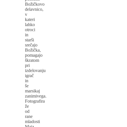
Božičkovo
delavnico,
v
kateri
lahko
otroci
in
starši
srečajo
Božička,
pomagajo
škratom
pri
izdelovanju
igrač
in
še
marsikaj
zanimivega.
Fotografira
že
od
rane
mladosti
Maja