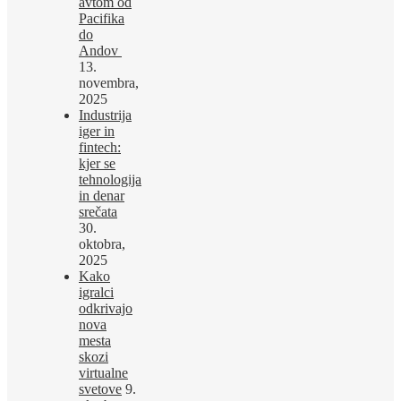
avtom od
Pacifika
do
Andov
13.
novembra,
2025
Industrija
iger in
fintech:
kjer se
tehnologija
in denar
srečata
30.
oktobra,
2025
Kako
igralci
odkrivajo
nova
mesta
skozi
virtualne
svetove
9.