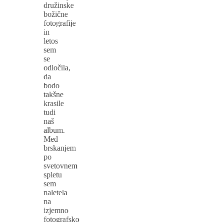
družinske
božične
fotografije
in
letos
sem
se
odločila,
da
bodo
takšne
krasile
tudi
naš
album.
Med
brskanjem
po
svetovnem
spletu
sem
naletela
na
izjemno
fotografsko