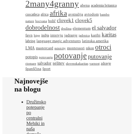
2many4granny
abena
academia britanica
afrika
avstralija
avtodom
cuscatleca
africa
bambo
clovek1
clovek5
božič
nature
bocvana
dobrodelnost
el salvador
elementum
družina
karitas
favn
intervju
jadranje
karibi
indija
hipp
jadrnica
language magic adventures
latinska amerika
labring
otroci
LMA
montessori
mastercard
nikon
minicity
potovanje
putovanje
potopis
potovanja
salvador
selitev
zdravje
riomare
slovenskakaritas
varnost
španščina
šport
Najnovejše
na blogu
Družinsko
potepanje
po
centralni
Mehiki in
naša