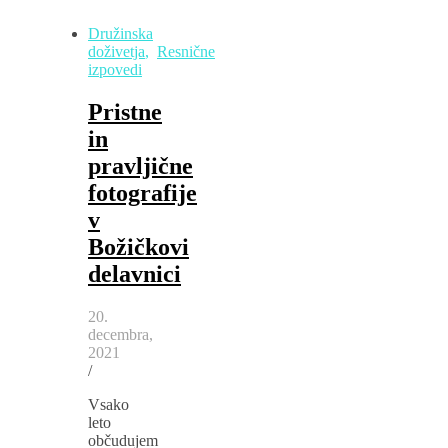
Družinska
doživetja
,
Resnične
izpovedi
Pristne
in
pravljične
fotografije
v
Božičkovi
delavnici
20.
decembra,
2021
/
Vsako
leto
občudujem