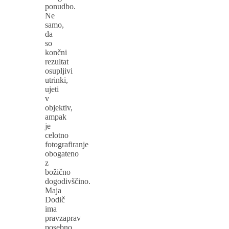
ponudbo.
Ne
samo,
da
so
končni
rezultat
osupljivi
utrinki,
ujeti
v
objektiv,
ampak
je
celotno
fotografiranje
obogateno
z
božično
dogodivščino.
Maja
Dodič
ima
pravzaprav
posebno