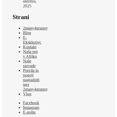
oktobra,
2025
Strani
2many4granny
Blog
E-
Ekskluzivc
Kontakt
Naša pot
v Afriko
Naše
razvade
Pravila in
pogoji
nagradnih
iger
2many4granny
Vlog
Facebook
Instagram
E-pošta