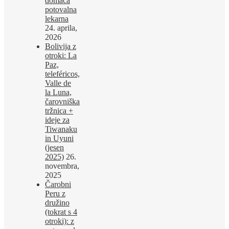
domača
potovalna
lekarna
24. aprila,
2026
Bolivija z
otroki: La
Paz,
teleféricos,
Valle de
la Luna,
čarovniška
tržnica +
ideje za
Tiwanaku
in Uyuni
(jesen
2025)
26.
novembra,
2025
Čarobni
Peru z
družino
(tokrat s 4
otroki): z