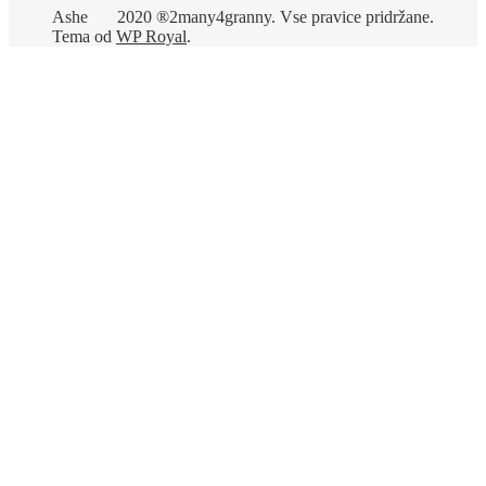
Ashe
2020 ®2many4granny. Vse pravice pridržane.
Tema od
WP Royal
.