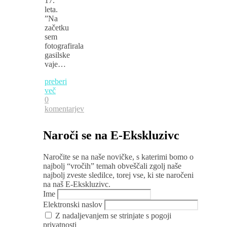
17.
leta.
”Na
začetku
sem
fotografirala
gasilske
vaje…
preberi
več
0
komentarjev
Naroči se na E-Ekskluzivc
Naročite se na naše novičke, s katerimi bomo o
najbolj “vročih” temah obveščali zgolj naše
najbolj zveste sledilce, torej vse, ki ste naročeni
na naš E-Ekskluzivc.
Ime
Elektronski naslov
Z nadaljevanjem se strinjate s pogoji
privatnosti