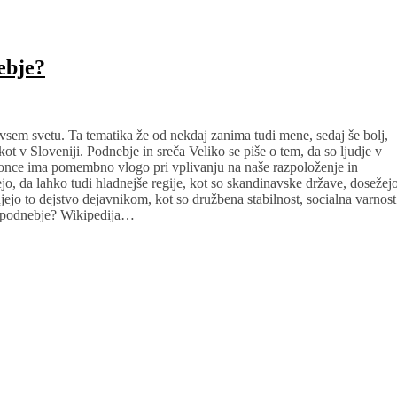
ebje?
o vsem svetu. Ta tematika že od nekdaj zanima tudi mene, sedaj še bolj,
ot v Sloveniji. Podnebje in sreča Veliko se piše o tem, da so ljudje v
Sonce ima pomembno vlogo pri vplivanju na naše razpoloženje in
ejo, da lahko tudi hladnejše regije, kot so skandinavske države, dosežej
jejo to dejstvo dejavnikom, kot so družbena stabilnost, socialna varnost
na podnebje? Wikipedija…