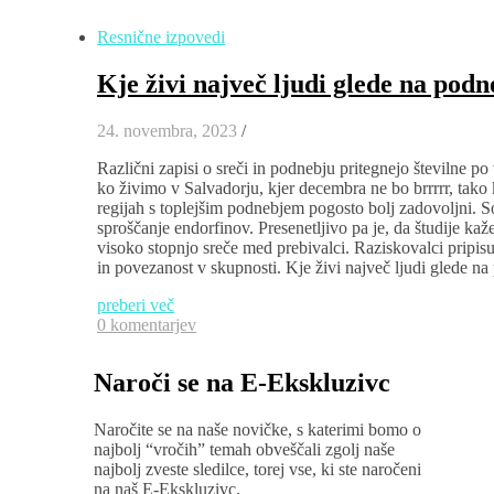
Resnične izpovedi
Kje živi največ ljudi glede na podn
24. novembra, 2023
/
Različni zapisi o sreči in podnebju pritegnejo številne p
ko živimo v Salvadorju, kjer decembra ne bo brrrrr, tako k
regijah s toplejšim podnebjem pogosto bolj zadovoljni. 
sproščanje endorfinov. Presenetljivo pa je, da študije kaž
visoko stopnjo sreče med prebivalci. Raziskovalci pripisu
in povezanost v skupnosti. Kje živi največ ljudi glede 
preberi več
0 komentarjev
Naroči se na E-Ekskluzivc
Naročite se na naše novičke, s katerimi bomo o
najbolj “vročih” temah obveščali zgolj naše
najbolj zveste sledilce, torej vse, ki ste naročeni
na naš E-Ekskluzivc.