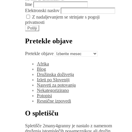
Ime
Elektronski naslov
Z nadaljevanjem se strinjate s pogoji
privatnosti
Pretekle objave
Pretekle objave
Afrika
Blog
Družinska doživetja
Izleti po Sloveniji
Nasveti za potovanja
Nekategorizirano
Potopisi
Resnične izpovedi
O spletišču
Spletišče 2many4granny je nastalo z namenom
druženja istomislečih posameznikov ali družin,