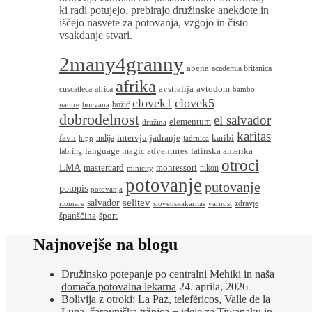
ki radi potujejo, prebirajo družinske anekdote in
iščejo nasvete za potovanja, vzgojo in čisto
vsakdanje stvari.
2many4granny
abena
academia britanica
afrika
avstralija
avtodom
cuscatleca
africa
bambo
clovek1
clovek5
božič
nature
bocvana
dobrodelnost
el salvador
elementum
družina
karitas
favn
intervju
jadranje
karibi
indija
hipp
jadrnica
language magic adventures
latinska amerika
labring
otroci
LMA
montessori
mastercard
nikon
minicity
potovanje
putovanje
potopis
potovanja
salvador
selitev
zdravje
riomare
slovenskakaritas
varnost
španščina
šport
Najnovejše na blogu
Družinsko potepanje po centralni Mehiki in naša
domača potovalna lekarna
24. aprila, 2026
Bolivija z otroki: La Paz, teleféricos, Valle de la
Luna, čarovniška tržnica + ideje za Tiwanaku in