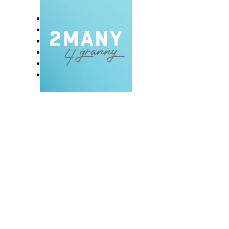
DOMOV
BLOG
VLOG
NAŠE RAZVADE
KONTAKT
E-EKSKLUZIVC