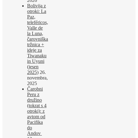
2026
Bolivija z
otroki: La
Paz,
teleféricos,
Valle de
la Luna,
čarovniška
tržnica +
ideje za
Tiwanaku
in Uyuni
(jesen
2025)
26.
novembra,
2025
Čarobni
Peru z
družino
(tokrat s 4
otroki): z
avtom od
Pacifika
do
Andov