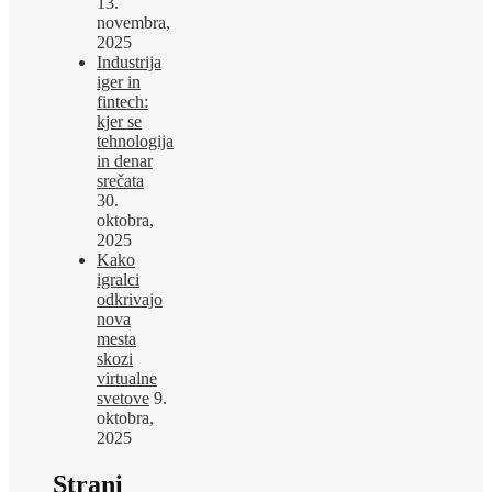
13.
novembra,
2025
Industrija
iger in
fintech:
kjer se
tehnologija
in denar
srečata
30.
oktobra,
2025
Kako
igralci
odkrivajo
nova
mesta
skozi
virtualne
svetove
9.
oktobra,
2025
Strani