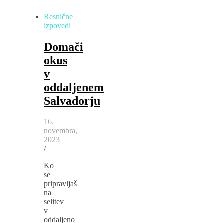
Resnične
izpovedi
Domači
okus
v
oddaljenem
Salvadorju
16.
novembra,
2023
/
Ko
se
pripravljaš
na
selitev
v
oddaljeno