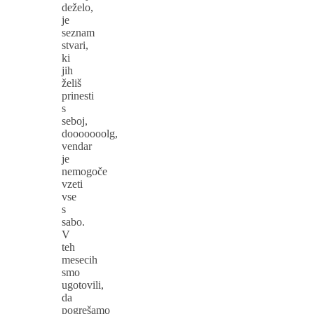
deželo,
je
seznam
stvari,
ki
jih
želiš
prinesti
s
seboj,
dooooooolg,
vendar
je
nemogoče
vzeti
vse
s
sabo.
V
teh
mesecih
smo
ugotovili,
da
pogrešamo