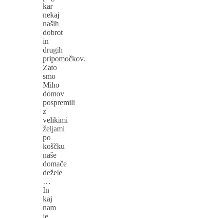
kar
nekaj
naših
dobrot
in
drugih
pripomočkov.
Zato
smo
Miho
domov
pospremili
z
velikimi
željami
po
koščku
naše
domače
dežele
…
In
kaj
nam
je