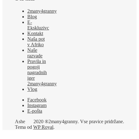
2many4granny
Blog
E-
Ekskluzivc
Kontakt
Naša pot
v Afriko
Naše
razvade
Pravila in
pogoji
nagradnih
iger
2many4granny
Vlog
Facebook
Instagram
E-pošta
Ashe
2020 ®2many4granny. Vse pravice pridržane.
Tema od
WP Royal
.