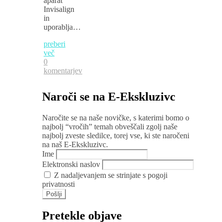
aparat
Invisalign
in
uporablja…
preberi
več
0
komentarjev
Naroči se na E-Ekskluzivc
Naročite se na naše novičke, s katerimi bomo o
najbolj “vročih” temah obveščali zgolj naše
najbolj zveste sledilce, torej vse, ki ste naročeni
na naš E-Ekskluzivc.
Ime
Elektronski naslov
Z nadaljevanjem se strinjate s pogoji
privatnosti
Pretekle objave