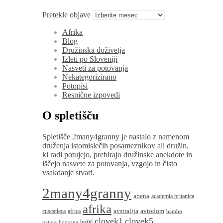
Pretekle objave
Afrika
Blog
Družinska doživetja
Izleti po Sloveniji
Nasveti za potovanja
Nekategorizirano
Potopisi
Resnične izpovedi
O spletišču
Spletišče 2many4granny je nastalo z namenom
druženja istomislečih posameznikov ali družin,
ki radi potujejo, prebirajo družinske anekdote in
iščejo nasvete za potovanja, vzgojo in čisto
vsakdanje stvari.
2many4granny
abena
academia britanica
afrika
avstralija
avtodom
cuscatleca
africa
bambo
clovek1
clovek5
božič
nature
bocvana