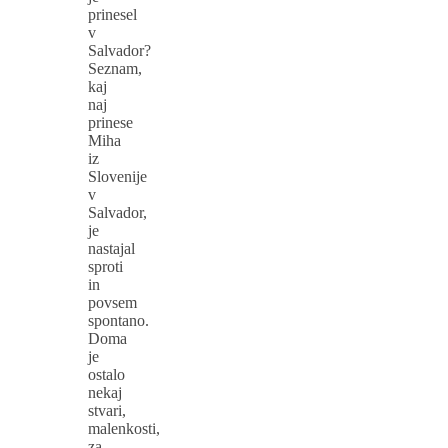
prinesel
v
Salvador?
Seznam,
kaj
naj
prinese
Miha
iz
Slovenije
v
Salvador,
je
nastajal
sproti
in
povsem
spontano.
Doma
je
ostalo
nekaj
stvari,
malenkosti,
za