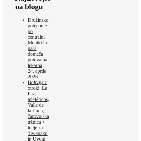
na blogu
Družinsko
potepanje
po
centralni
Mehiki in
naša
domača
potovalna
lekarna
24. aprila,
2026
Bolivija z
otroki: La
Paz,
teleféricos,
Valle de
la Luna,
čarovniška
tržnica +
ideje za
Tiwanaku
in Uyuni