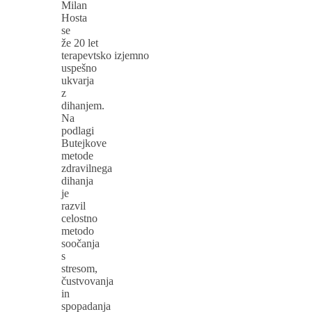
Milan
Hosta
se
že 20 let
terapevtsko izjemno
uspešno
ukvarja
z
dihanjem.
Na
podlagi
Butejkove
metode
zdravilnega
dihanja
je
razvil
celostno
metodo
soočanja
s
stresom,
čustvovanja
in
spopadanja