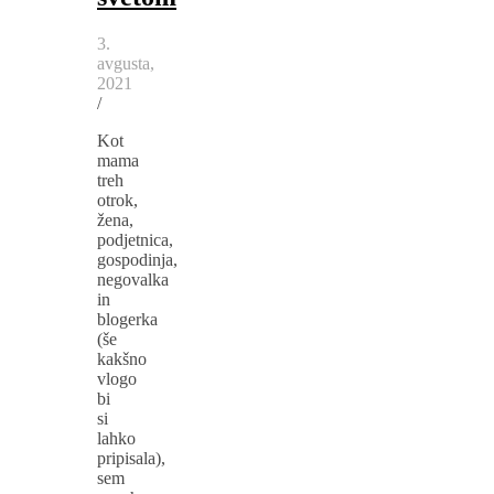
3.
avgusta,
2021
/
Kot
mama
treh
otrok,
žena,
podjetnica,
gospodinja,
negovalka
in
blogerka
(še
kakšno
vlogo
bi
si
lahko
pripisala),
sem