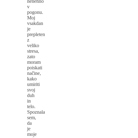
nenehno
v
pogonu.
Moj
vsakdan
je
prepleten
z
veliko
stresa,
zato
moram
poiskati
načine,
kako
umiriti
svoj
duh
in
telo.
Spoznala
sem,
da
je
moje