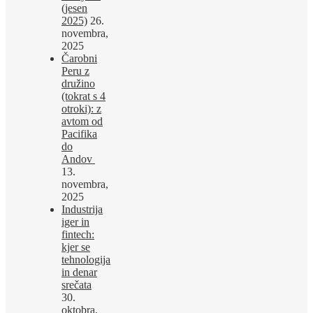
(jesen
2025)
26.
novembra,
2025
Čarobni
Peru z
družino
(tokrat s 4
otroki): z
avtom od
Pacifika
do
Andov
13.
novembra,
2025
Industrija
iger in
fintech:
kjer se
tehnologija
in denar
srečata
30.
oktobra,