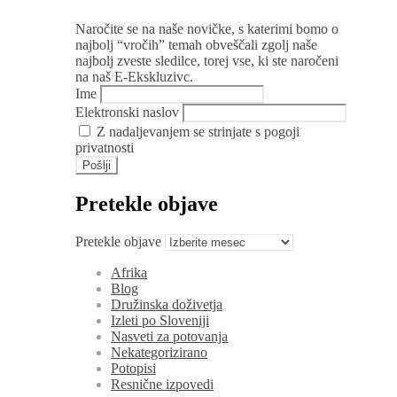
Naročite se na naše novičke, s katerimi bomo o
najbolj “vročih” temah obveščali zgolj naše
najbolj zveste sledilce, torej vse, ki ste naročeni
na naš E-Ekskluzivc.
Ime
Elektronski naslov
Z nadaljevanjem se strinjate s pogoji
privatnosti
Pretekle objave
Pretekle objave
Afrika
Blog
Družinska doživetja
Izleti po Sloveniji
Nasveti za potovanja
Nekategorizirano
Potopisi
Resnične izpovedi