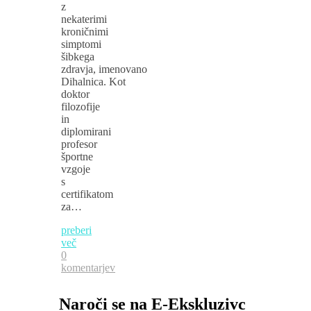
z
nekaterimi
kroničnimi
simptomi
šibkega
zdravja, imenovano
Dihalnica. Kot
doktor
filozofije
in
diplomirani
profesor
športne
vzgoje
s
certifikatom
za…
preberi
več
0
komentarjev
Naroči se na E-Ekskluzivc