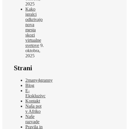
2025
Kako
igralci
odkrivajo
nova
mesta
skozi
virtualne
svetove
9.
oktobra,
2025
Strani
2many4granny
Blog
E-
Ekskluzivc
Kontakt
Naša pot
v Afriko
Naše
razvade
Pravila in