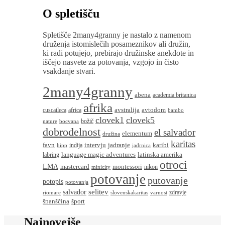
O spletišču
Spletišče 2many4granny je nastalo z namenom
druženja istomislečih posameznikov ali družin,
ki radi potujejo, prebirajo družinske anekdote in
iščejo nasvete za potovanja, vzgojo in čisto
vsakdanje stvari.
2many4granny
abena
academia britanica
afrika
avstralija
avtodom
cuscatleca
africa
bambo
clovek1
clovek5
božič
nature
bocvana
dobrodelnost
el salvador
elementum
družina
karitas
favn
intervju
jadranje
karibi
indija
hipp
jadrnica
language magic adventures
latinska amerika
labring
otroci
LMA
montessori
mastercard
nikon
minicity
potovanje
putovanje
potopis
potovanja
salvador
selitev
zdravje
riomare
slovenskakaritas
varnost
španščina
šport
Najnovejše