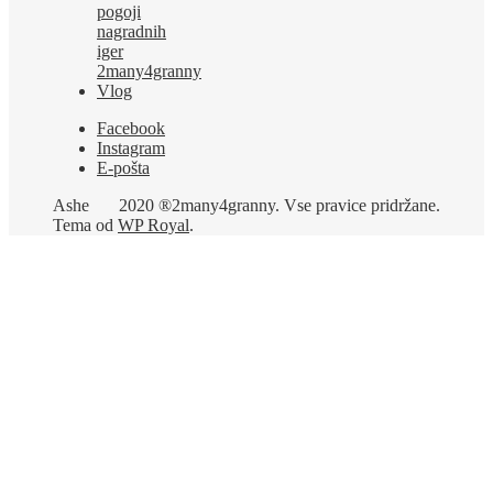
pogoji
nagradnih
iger
2many4granny
Vlog
Facebook
Instagram
E-pošta
Ashe
2020 ®2many4granny. Vse pravice pridržane.
Tema od
WP Royal
.