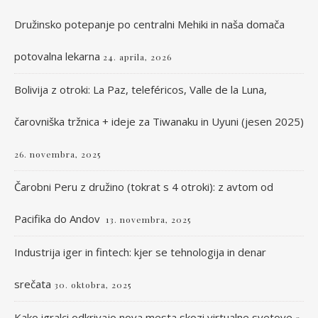
Družinsko potepanje po centralni Mehiki in naša domača
potovalna lekarna
24. aprila, 2026
Bolivija z otroki: La Paz, teleféricos, Valle de la Luna,
čarovniška tržnica + ideje za Tiwanaku in Uyuni (jesen 2025)
26. novembra, 2025
Čarobni Peru z družino (tokrat s 4 otroki): z avtom od
Pacifika do Andov
13. novembra, 2025
Industrija iger in fintech: kjer se tehnologija in denar
srečata
30. oktobra, 2025
Kako igralci odkrivajo nova mesta skozi virtualne svetove