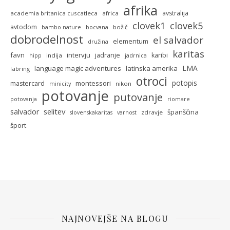
afrika
avstralija
academia britanica cuscatleca
africa
clovek5
clovek1
avtodom
božič
bambo nature
bocvana
dobrodelnost
el salvador
elementum
družina
karitas
favn
intervju
jadranje
karibi
indija
hipp
jadrnica
LMA
language magic adventures
latinska amerika
labring
otroci
potopis
montessori
mastercard
nikon
minicity
potovanje
putovanje
potovanja
riomare
selitev
salvador
španščina
zdravje
slovenskakaritas
varnost
šport
NAJNOVEJŠE NA BLOGU