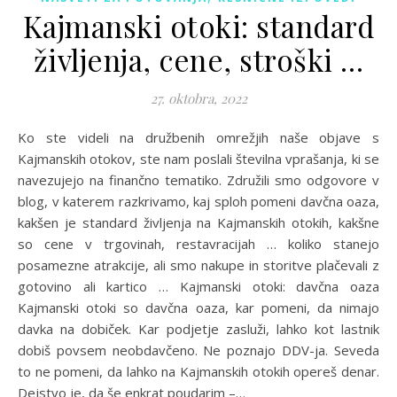
Kajmanski otoki: standard
življenja, cene, stroški …
27. oktobra, 2022
Ko ste videli na družbenih omrežjih naše objave s
Kajmanskih otokov, ste nam poslali številna vprašanja, ki se
navezujejo na finančno tematiko. Združili smo odgovore v
blog, v katerem razkrivamo, kaj sploh pomeni davčna oaza,
kakšen je standard življenja na Kajmanskih otokih, kakšne
so cene v trgovinah, restavracijah … koliko stanejo
posamezne atrakcije, ali smo nakupe in storitve plačevali z
gotovino ali kartico … Kajmanski otoki: davčna oaza
Kajmanski otoki so davčna oaza, kar pomeni, da nimajo
davka na dobiček. Kar podjetje zasluži, lahko kot lastnik
dobiš povsem neobdavčeno. Ne poznajo DDV-ja. Seveda
to ne pomeni, da lahko na Kajmanskih otokih opereš denar.
Dejstvo je, da še enkrat poudarim –…