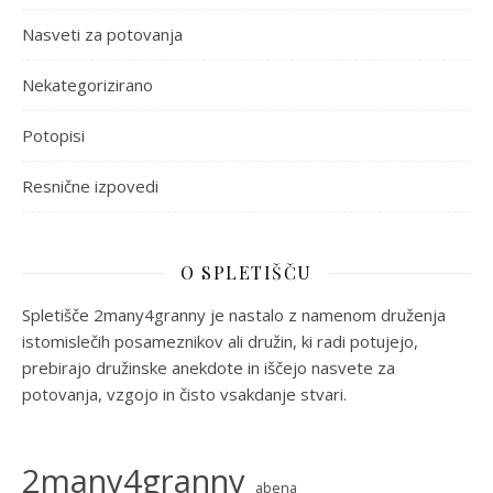
Nasveti za potovanja
Nekategorizirano
Potopisi
Resnične izpovedi
O SPLETIŠČU
Spletišče 2many4granny je nastalo z namenom druženja
istomislečih posameznikov ali družin, ki radi potujejo,
prebirajo družinske anekdote in iščejo nasvete za
potovanja, vzgojo in čisto vsakdanje stvari.
2many4granny
abena