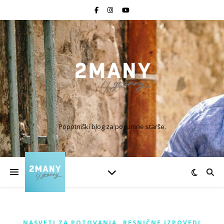
Popotniški blog za pogumne starše.
,
NASVETI ZA POTOVANJA
RESNIČNE IZPOVEDI