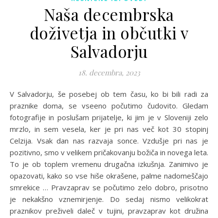
Naša decembrska
doživetja in občutki v
Salvadorju
18. decembra, 2023
V Salvadorju, še posebej ob tem času, ko bi bili radi za
praznike doma, se vseeno počutimo čudovito. Gledam
fotografije in poslušam prijatelje, ki jim je v Sloveniji zelo
mrzlo, in sem vesela, ker je pri nas več kot 30 stopinj
Celzija. Vsak dan nas razvaja sonce. Vzdušje pri nas je
pozitivno, smo v velikem pričakovanju božiča in novega leta.
To je ob toplem vremenu drugačna izkušnja. Zanimivo je
opazovati, kako so vse hiše okrašene, palme nadomeščajo
smrekice … Pravzaprav se počutimo zelo dobro, prisotno
je nekakšno vznemirjenje. Do sedaj nismo velikokrat
praznikov preživeli daleč v tujini, pravzaprav kot družina