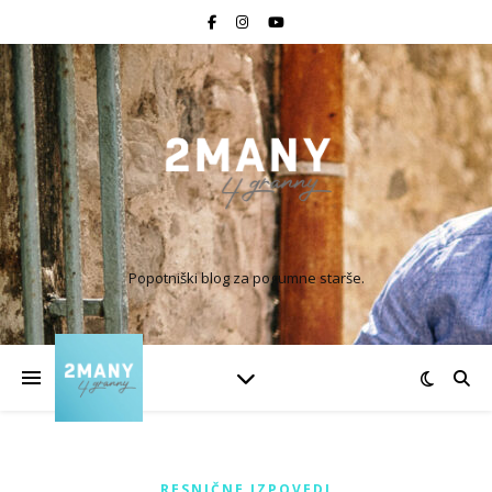
Popotniški blog za pogumne starše.
RESNIČNE IZPOVEDI