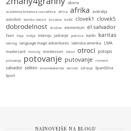
2many4granny
abena
afrika
avstralija
academia britanica cuscatleca
africa
clovek5
clovek1
avtodom
božič
bambo nature
bocvana
dobrodelnost
el salvador
elementum
družina
karitas
favn
intervju
jadranje
karibi
indija
hipp
jadrnica
LMA
language magic adventures
latinska amerika
labring
otroci
potopis
montessori
mastercard
nikon
minicity
potovanje
putovanje
potovanja
riomare
selitev
salvador
španščina
zdravje
slovenskakaritas
varnost
šport
NAJNOVEJŠE NA BLOGU