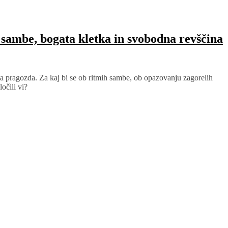
e sambe, bogata kletka in svobodna revščina
boda pragozda. Za kaj bi se ob ritmih sambe, ob opazovanju zagorelih
očili vi?