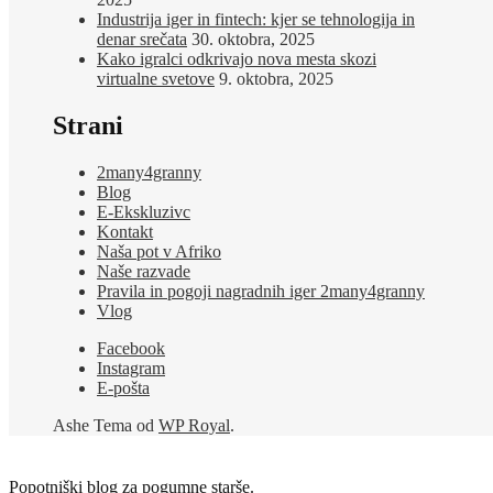
Industrija iger in fintech: kjer se tehnologija in
denar srečata
30. oktobra, 2025
Kako igralci odkrivajo nova mesta skozi
virtualne svetove
9. oktobra, 2025
Strani
2many4granny
Blog
E-Ekskluzivc
Kontakt
Naša pot v Afriko
Naše razvade
Pravila in pogoji nagradnih iger 2many4granny
Vlog
Facebook
Instagram
E-pošta
Ashe Tema od
WP Royal
.
Popotniški blog za pogumne starše.