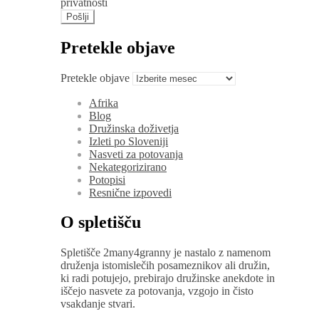
privatnosti
Pretekle objave
Pretekle objave
Afrika
Blog
Družinska doživetja
Izleti po Sloveniji
Nasveti za potovanja
Nekategorizirano
Potopisi
Resnične izpovedi
O spletišču
Spletišče 2many4granny je nastalo z namenom
druženja istomislečih posameznikov ali družin,
ki radi potujejo, prebirajo družinske anekdote in
iščejo nasvete za potovanja, vzgojo in čisto
vsakdanje stvari.