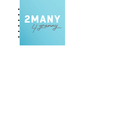
DOMOV
BLOG
VLOG
NAŠE RAZVADE
KONTAKT
E-EKSKLUZIVC