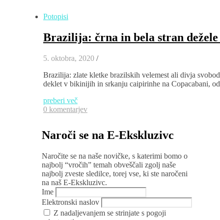
Potopisi
Brazilija: črna in bela stran dežel
5. oktobra, 2020
/
Brazilija: zlate kletke brazilskih velemest ali divja svo
deklet v bikinijih in srkanju caipirinhe na Copacabani, odl
preberi več
0 komentarjev
Naroči se na E-Ekskluzivc
Naročite se na naše novičke, s katerimi bomo o
najbolj “vročih” temah obveščali zgolj naše
najbolj zveste sledilce, torej vse, ki ste naročeni
na naš E-Ekskluzivc.
Ime
Elektronski naslov
Z nadaljevanjem se strinjate s pogoji