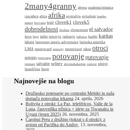
2many4granny
abena
academia britanica
afrika
avstralija
avtodom
cuscatleca
africa
bambo
clovek1
clovek5
božič
nature
bocvana
dobrodelnost
el salvador
elementum
družina
karitas
favn
intervju
jadranje
karibi
indija
hipp
jadrnica
language magic adventures
latinska amerika
labring
otroci
LMA
montessori
mastercard
nikon
minicity
potovanje
putovanje
potopis
potovanja
salvador
selitev
zdravje
riomare
slovenskakaritas
varnost
španščina
šport
Najnovejše na blogu
Družinsko potepanje po centralni Mehiki in naša
domača potovalna lekarna
24. aprila, 2026
Bolivija z otroki: La Paz, teleféricos, Valle de la
Luna, čarovniška tržnica + ideje za Tiwanaku in
Uyuni (jesen 2025)
26. novembra, 2025
Čarobni Peru z družino (tokrat s 4 otroki): z
avtom od Pacifika do Andov
13. novembra,
2025