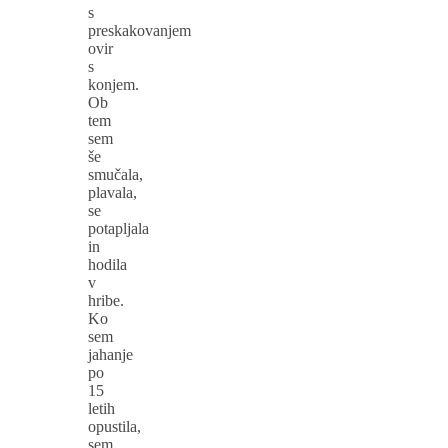
s
preskakovanjem
ovir
s
konjem.
Ob
tem
sem
še
smučala,
plavala,
se
potapljala
in
hodila
v
hribe.
Ko
sem
jahanje
po
15
letih
opustila,
sem