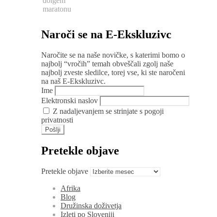
dolgem
maratonu
Naroči se na E-Ekskluzivc
Naročite se na naše novičke, s katerimi bomo o
najbolj “vročih” temah obveščali zgolj naše
najbolj zveste sledilce, torej vse, ki ste naročeni
na naš E-Ekskluzivc.
Ime
Elektronski naslov
Z nadaljevanjem se strinjate s pogoji
privatnosti
Pretekle objave
Pretekle objave
Afrika
Blog
Družinska doživetja
Izleti po Sloveniji