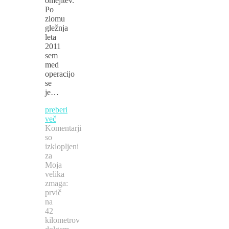
omejitev.
Po
zlomu
gležnja
leta
2011
sem
med
operacijo
se
je…
preberi
več
Komentarji
so
izklopljeni
za
Moja
velika
zmaga:
prvič
na
42
kilometrov