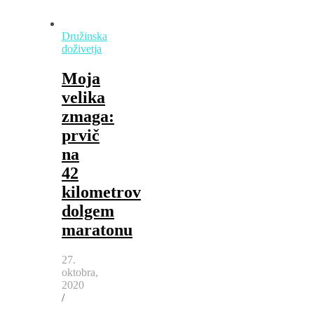
Družinska
doživetja
Moja
velika
zmaga:
prvič
na
42
kilometrov
dolgem
maratonu
27.
oktobra,
2020
/