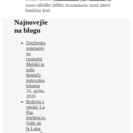
salvador
selitev
zdravje
riomare
slovenskakaritas
varnost
španščina
šport
Najnovejše
na blogu
Družinsko
potepanje
po
centralni
Mehiki in
naša
domača
potovalna
lekarna
24. aprila,
2026
Bolivija z
otroki: La
Paz,
teleféricos,
Valle de
la Luna,