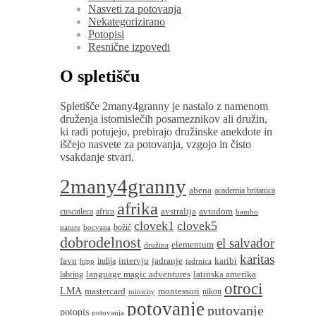
Nasveti za potovanja
Nekategorizirano
Potopisi
Resnične izpovedi
O spletišču
Spletišče 2many4granny je nastalo z namenom
druženja istomislečih posameznikov ali družin,
ki radi potujejo, prebirajo družinske anekdote in
iščejo nasvete za potovanja, vzgojo in čisto
vsakdanje stvari.
2many4granny
abena
academia britanica
afrika
avstralija
avtodom
cuscatleca
africa
bambo
clovek1
clovek5
božič
nature
bocvana
dobrodelnost
el salvador
elementum
družina
karitas
favn
intervju
jadranje
karibi
indija
hipp
jadrnica
language magic adventures
latinska amerika
labring
otroci
LMA
montessori
mastercard
nikon
minicity
potovanje
putovanje
potopis
potovanja