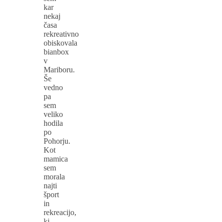
kar
nekaj
časa
rekreativno
obiskovala
bianbox
v
Mariboru.
Še
vedno
pa
sem
veliko
hodila
po
Pohorju.
Kot
mamica
sem
morala
najti
šport
in
rekreacijo,
ki