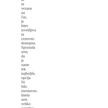
ni
vezana
na
čas,
je
hitro
izvedljiva
in
cenovno
dostopna.
Spoznala
sem,
da
je
zame
tek
najboljša
opcija.
Ni
bilo
enostavno.
Imela
sem
veliko