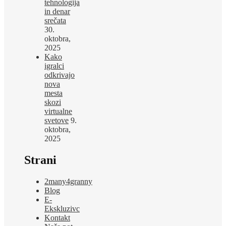
tehnologija
in denar
srečata
30.
oktobra,
2025
Kako
igralci
odkrivajo
nova
mesta
skozi
virtualne
svetove
9.
oktobra,
2025
Strani
2many4granny
Blog
E-
Ekskluzivc
Kontakt