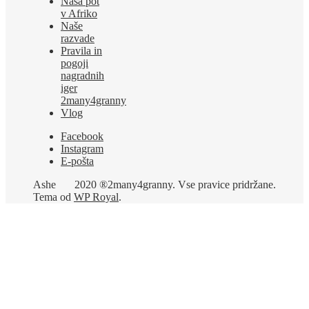
Naša pot
v Afriko
Naše
razvade
Pravila in
pogoji
nagradnih
iger
2many4granny
Vlog
Facebook
Instagram
E-pošta
Ashe
2020 ®2many4granny. Vse pravice pridržane.
Tema od
WP Royal
.