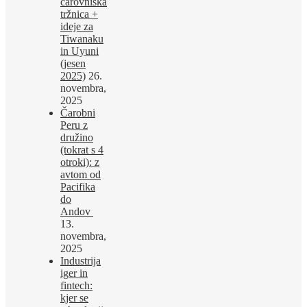
čarovniška
tržnica +
ideje za
Tiwanaku
in Uyuni
(jesen
2025)
26.
novembra,
2025
Čarobni
Peru z
družino
(tokrat s 4
otroki): z
avtom od
Pacifika
do
Andov
13.
novembra,
2025
Industrija
iger in
fintech:
kjer se