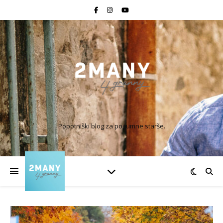
Popotniški blog za pogumne starše.