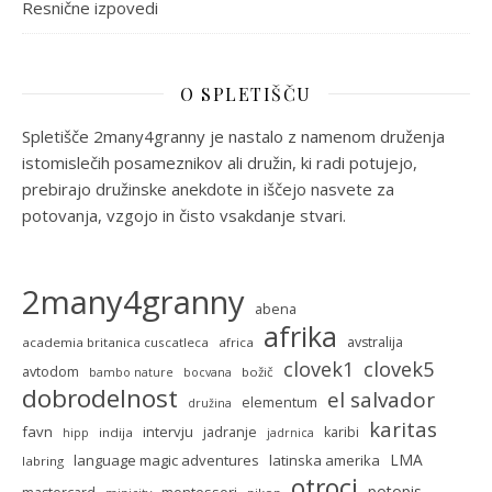
Resnične izpovedi
O SPLETIŠČU
Spletišče 2many4granny je nastalo z namenom druženja
istomislečih posameznikov ali družin, ki radi potujejo,
prebirajo družinske anekdote in iščejo nasvete za
potovanja, vzgojo in čisto vsakdanje stvari.
2many4granny
abena
afrika
avstralija
academia britanica cuscatleca
africa
clovek5
clovek1
avtodom
božič
bambo nature
bocvana
dobrodelnost
el salvador
elementum
družina
karitas
favn
intervju
jadranje
karibi
indija
hipp
jadrnica
LMA
language magic adventures
latinska amerika
labring
otroci
potopis
montessori