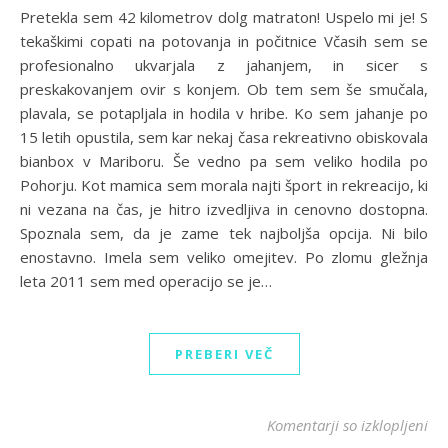
Pretekla sem 42 kilometrov dolg matraton! Uspelo mi je! S
tekaškimi copati na potovanja in počitnice Včasih sem se
profesionalno ukvarjala z jahanjem, in sicer s
preskakovanjem ovir s konjem. Ob tem sem še smučala,
plavala, se potapljala in hodila v hribe. Ko sem jahanje po
15 letih opustila, sem kar nekaj časa rekreativno obiskovala
bianbox v Mariboru. Še vedno pa sem veliko hodila po
Pohorju. Kot mamica sem morala najti šport in rekreacijo, ki
ni vezana na čas, je hitro izvedljiva in cenovno dostopna.
Spoznala sem, da je zame tek najboljša opcija. Ni bilo
enostavno. Imela sem veliko omejitev. Po zlomu gležnja
leta 2011 sem med operacijo se je…
PREBERI VEČ
za 
Komentarji so izklopljeni