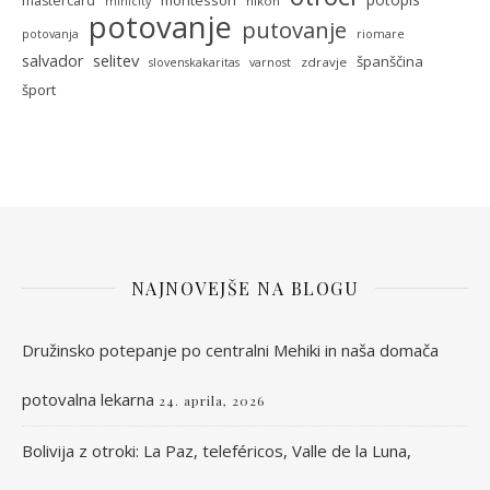
mastercard
nikon
minicity
potovanje
putovanje
potovanja
riomare
selitev
salvador
španščina
zdravje
slovenskakaritas
varnost
šport
NAJNOVEJŠE NA BLOGU
Družinsko potepanje po centralni Mehiki in naša domača
potovalna lekarna
24. aprila, 2026
Bolivija z otroki: La Paz, teleféricos, Valle de la Luna,