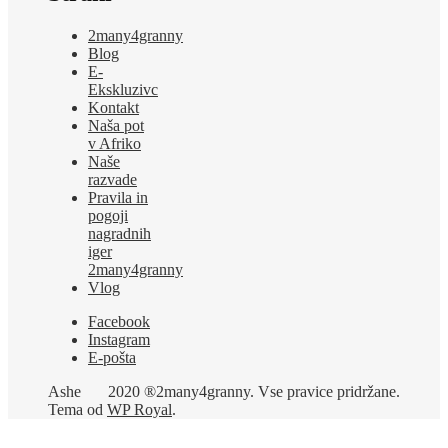
2many4granny
Blog
E-
Ekskluzivc
Kontakt
Naša pot
v Afriko
Naše
razvade
Pravila in
pogoji
nagradnih
iger
2many4granny
Vlog
Facebook
Instagram
E-pošta
Ashe
2020 ®2many4granny. Vse pravice pridržane.
Tema od
WP Royal
.