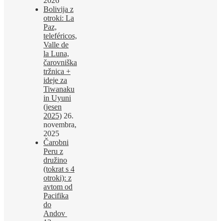
2026
Bolivija z
otroki: La
Paz,
teleféricos,
Valle de
la Luna,
čarovniška
tržnica +
ideje za
Tiwanaku
in Uyuni
(jesen
2025)
26.
novembra,
2025
Čarobni
Peru z
družino
(tokrat s 4
otroki): z
avtom od
Pacifika
do
Andov