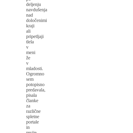
deljenju
navdušenja
nad
določenimi
kraji
ali
pripetljaji
tlela
v
meni
že
v
mladosti.
Ogromno
sem
potopisno
predavala,
pisala
članke
za
različne
spletne
portale
in
revije,