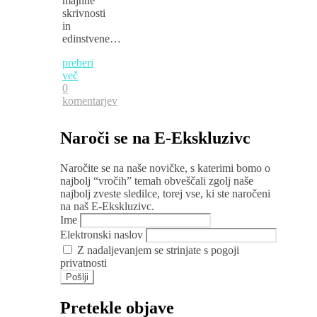
majhne
skrivnosti
in
edinstvene…
preberi
več
0
komentarjev
Naroči se na E-Ekskluzivc
Naročite se na naše novičke, s katerimi bomo o
najbolj “vročih” temah obveščali zgolj naše
najbolj zveste sledilce, torej vse, ki ste naročeni
na naš E-Ekskluzivc.
Ime
Elektronski naslov
Z nadaljevanjem se strinjate s pogoji
privatnosti
Pretekle objave