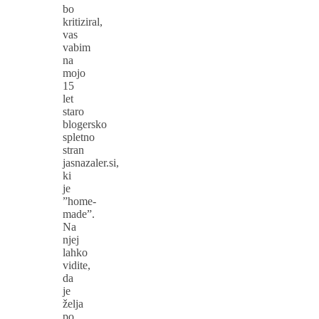
bo
kritiziral,
vas
vabim
na
mojo
15
let
staro
blogersko
spletno
stran
jasnazaler.si,
ki
je
”home-
made”.
Na
njej
lahko
vidite,
da
je
želja
po