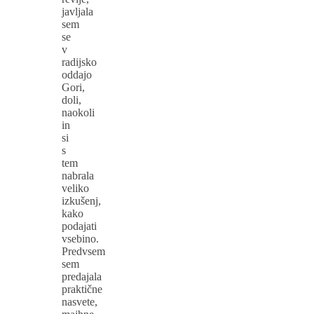
javljala
sem
se
v
radijsko
oddajo
Gori,
doli,
naokoli
in
si
s
tem
nabrala
veliko
izkušenj,
kako
podajati
vsebino.
Predvsem
sem
predajala
praktične
nasvete,