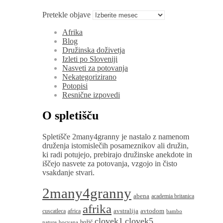
Pretekle objave
Afrika
Blog
Družinska doživetja
Izleti po Sloveniji
Nasveti za potovanja
Nekategorizirano
Potopisi
Resnične izpovedi
O spletišču
Spletišče 2many4granny je nastalo z namenom
druženja istomislečih posameznikov ali družin,
ki radi potujejo, prebirajo družinske anekdote in
iščejo nasvete za potovanja, vzgojo in čisto
vsakdanje stvari.
2many4granny
abena
academia britanica
afrika
avstralija
avtodom
cuscatleca
africa
bambo
clovek1
clovek5
božič
nature
bocvana