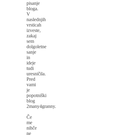
pisanje
bloga.
V
naslednjih
vrsticah
izveste,
zakaj
sem
dolgoletne
sanje
in
ideje
tudi
uresničila.
Pred
vami
je
popotniški
blog
2many4granny.
Če
me
nihče
ne