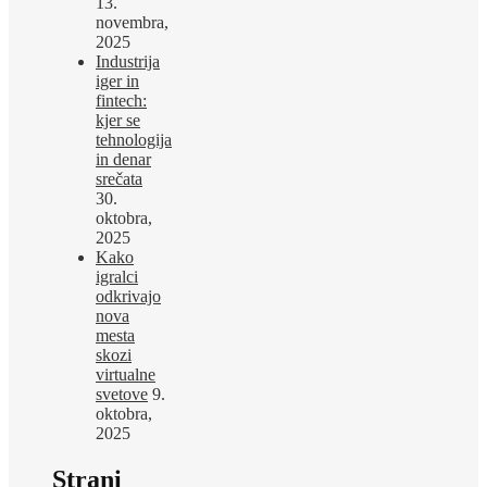
13.
novembra,
2025
Industrija
iger in
fintech:
kjer se
tehnologija
in denar
srečata
30.
oktobra,
2025
Kako
igralci
odkrivajo
nova
mesta
skozi
virtualne
svetove
9.
oktobra,
2025
Strani