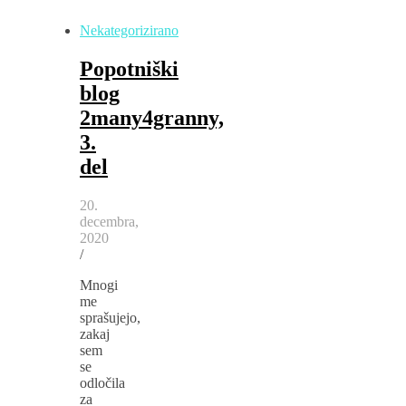
Nekategorizirano
Popotniški
blog
2many4granny,
3.
del
20.
decembra,
2020
/
Mnogi
me
sprašujejo,
zakaj
sem
se
odločila
za