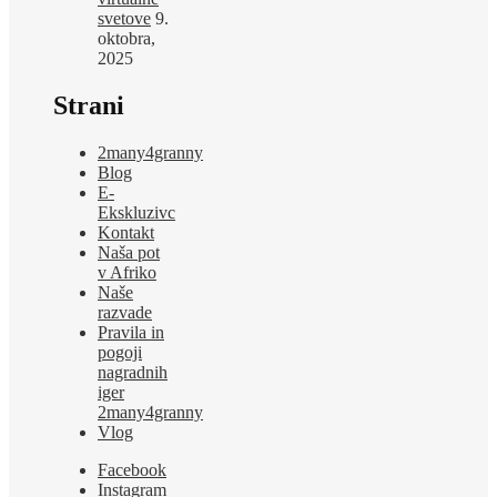
svetove
9.
oktobra,
2025
Strani
2many4granny
Blog
E-
Ekskluzivc
Kontakt
Naša pot
v Afriko
Naše
razvade
Pravila in
pogoji
nagradnih
iger
2many4granny
Vlog
Facebook
Instagram