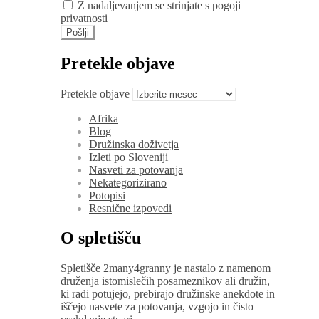
Z nadaljevanjem se strinjate s pogoji
privatnosti
Pretekle objave
Pretekle objave
Afrika
Blog
Družinska doživetja
Izleti po Sloveniji
Nasveti za potovanja
Nekategorizirano
Potopisi
Resnične izpovedi
O spletišču
Spletišče 2many4granny je nastalo z namenom
druženja istomislečih posameznikov ali družin,
ki radi potujejo, prebirajo družinske anekdote in
iščejo nasvete za potovanja, vzgojo in čisto