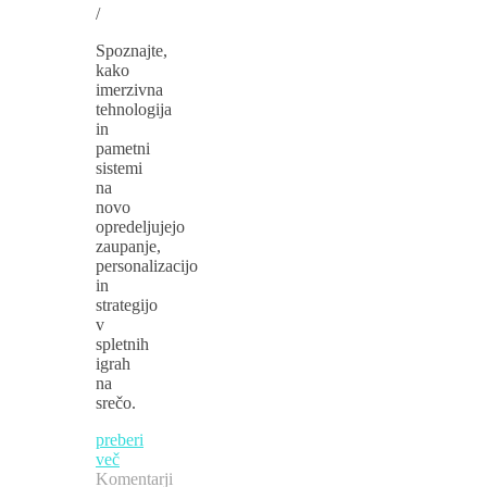
/
Spoznajte,
kako
imerzivna
tehnologija
in
pametni
sistemi
na
novo
opredeljujejo
zaupanje,
personalizacijo
in
strategijo
v
spletnih
igrah
na
srečo.
preberi
več
Komentarji