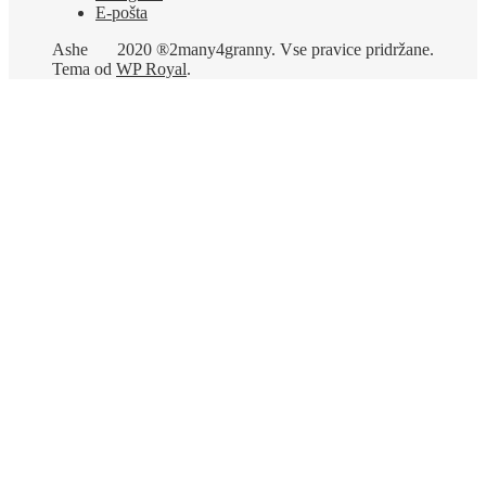
E-pošta
Ashe
2020 ®2many4granny. Vse pravice pridržane.
Tema od
WP Royal
.