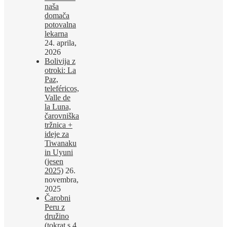
naša
domača
potovalna
lekarna
24. aprila,
2026
Bolivija z
otroki: La
Paz,
teleféricos,
Valle de
la Luna,
čarovniška
tržnica +
ideje za
Tiwanaku
in Uyuni
(jesen
2025)
26.
novembra,
2025
Čarobni
Peru z
družino
(tokrat s 4