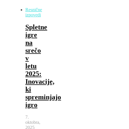
Resnične
izpovedi
Spletne
igre
na
srečo
v
letu
2025:
Inovacije,
ki
spreminjajo
igro
7.
oktobra,
2025