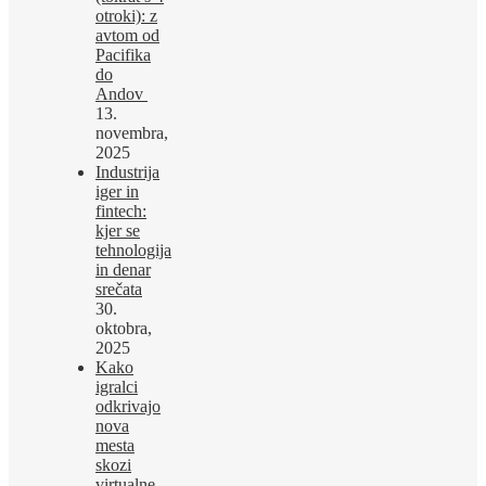
otroki): z
avtom od
Pacifika
do
Andov
13.
novembra,
2025
Industrija
iger in
fintech:
kjer se
tehnologija
in denar
srečata
30.
oktobra,
2025
Kako
igralci
odkrivajo
nova
mesta
skozi
virtualne