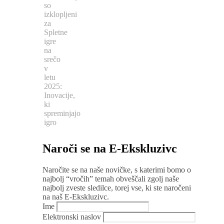
so
izklopljeni
za
Spletne
igre
na
srečo
v
letu
2025:
Inovacije,
ki
spreminjajo
igro
Naroči se na E-Ekskluzivc
Naročite se na naše novičke, s katerimi bomo o
najbolj “vročih” temah obveščali zgolj naše
najbolj zveste sledilce, torej vse, ki ste naročeni
na naš E-Ekskluzivc.
Ime
Elektronski naslov