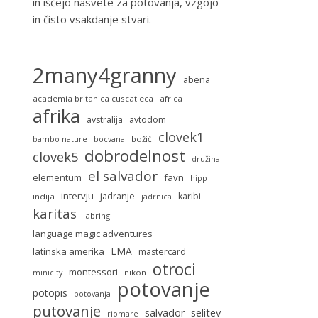
in iščejo nasvete za potovanja, vzgojo
in čisto vsakdanje stvari.
2many4granny
abena
academia britanica cuscatleca
africa
afrika
avstralija
avtodom
clovek1
božič
bambo nature
bocvana
dobrodelnost
clovek5
družina
el salvador
favn
elementum
hipp
intervju
jadranje
karibi
indija
jadrnica
karitas
labring
language magic adventures
LMA
latinska amerika
mastercard
otroci
montessori
nikon
minicity
potovanje
potopis
potovanja
putovanje
selitev
salvador
riomare