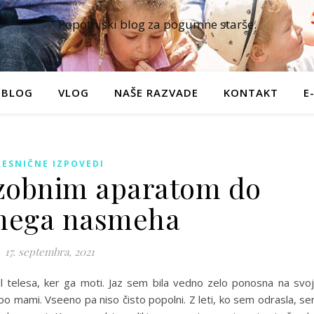
Popotniški blog za pogumne starše.
BLOG
VLOG
NAŠE RAZVADE
KONTAKT
E
RESNIČNE IZPOVEDI
zobnim aparatom do
nega nasmeha
17. septembra, 2021
l telesa, ker ga moti. Jaz sem bila vedno zelo ponosna na svo
i po mami. Vseeno pa niso čisto popolni. Z leti, ko sem odrasla, s