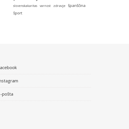
španščina
zdravje
slovenskakaritas
varnost
šport
Facebook
nstagram
-pošta