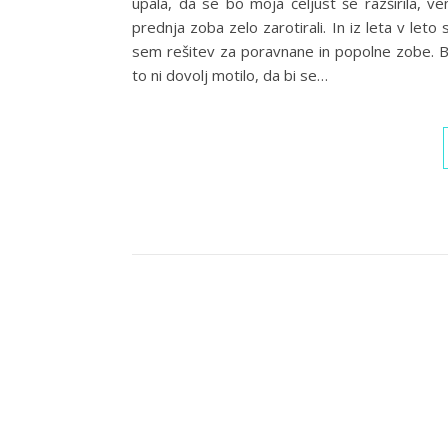
upala, da se bo moja čeljust še razširila, v
prednja zoba zelo zarotirali. In iz leta v leto 
sem rešitev za poravnane in popolne zobe. B
to ni dovolj motilo, da bi se…