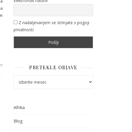
Elektronski naslov
va
la
me
Z nadaljevanjem se strinjate s pogoji
privatnosti
ev
PRETEKLE OBJAVE
Pretekle objave
Afrika
Blog