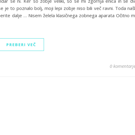
endar se ni. Ker so zobje veliki, so se mi zgornja enica in še d
se je to poznalo bolj, moji lepi zobje niso bili več ravni. Toda naš
erite dalje … Nisem želela klasičnega zobnega aparata Očitno 
PREBERI VEČ
0 komentarj