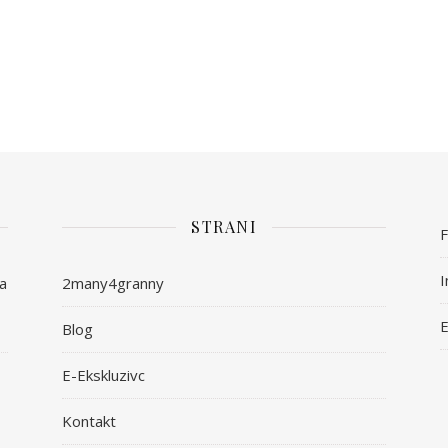
STRANI
I
ša
2many4granny
E
Blog
E-Ekskluzivc
Kontakt