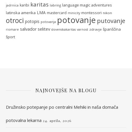
karitas
language magic adventures
karibi
labring
jadrnica
LMA
latinska amerika
montessori
mastercard
nikon
minicity
potovanje
otroci
putovanje
potopis
potovanja
selitev
salvador
španščina
zdravje
riomare
slovenskakaritas
varnost
šport
NAJNOVEJŠE NA BLOGU
Družinsko potepanje po centralni Mehiki in naša domača
potovalna lekarna
24. aprila, 2026