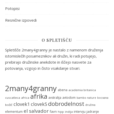
Potopisi
Resnične izpovedi
O SPLETIŠČU
Spletišče 2many4granny je nastalo z namenom druženja
istomislečih posameznikov ali družin, ki radi potujejo,
prebirajo družinske anekdote in iščejo nasvete za
potovanja, vzgojo in čisto vsakdanje stvari.
2many4granny
abena
academia britanica
afrika
avstralija
avtodom
cuscatleca
africa
bambo nature
bocvana
dobrodelnost
clovek5
clovek1
božič
družina
el salvador
favn
intervju
elementum
jadranje
indija
hipp